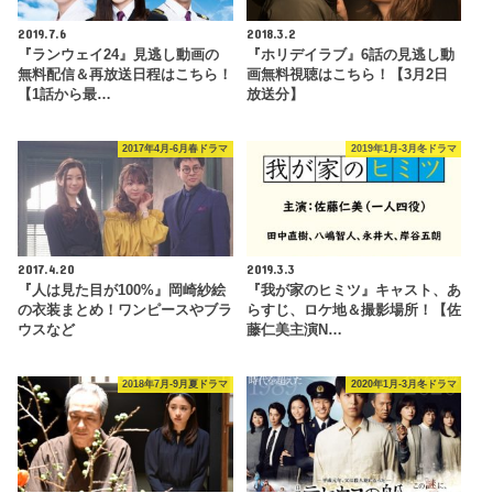
2019.7.6
2018.3.2
『ランウェイ24』見逃し動画の
『ホリデイラブ』6話の見逃し動
無料配信＆再放送日程はこちら！
画無料視聴はこちら！【3月2日
【1話から最…
放送分】
2017年4月-6月春ドラマ
2019年1月-3月冬ドラマ
2017.4.20
2019.3.3
『人は見た目が100%』岡崎紗絵
『我が家のヒミツ』キャスト、あ
の衣装まとめ！ワンピースやブラ
らすじ、ロケ地＆撮影場所！【佐
ウスなど
藤仁美主演N…
2018年7月-9月夏ドラマ
2020年1月-3月冬ドラマ