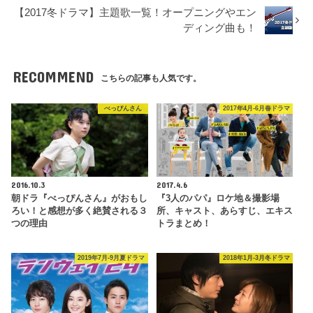
【2017冬ドラマ】主題歌一覧！オープニングやエン
ディング曲も！
RECOMMEND
こちらの記事も人気です。
べっぴんさん
2017年4月-6月春ドラマ
2016.10.3
2017.4.6
朝ドラ『べっぴんさん』がおもし
『3人のパパ』ロケ地＆撮影場
ろい！と感想が多く絶賛される３
所、キャスト、あらすじ、エキス
つの理由
トラまとめ！
2019年7月-9月夏ドラマ
2018年1月-3月冬ドラマ