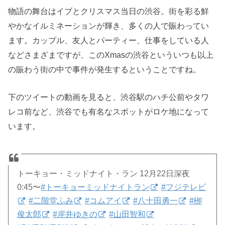
物語の舞台はイブとクリスマス当日の渋谷。街を彩る鮮
やかなイルミネーションが輝き、多くの人で賑わってい
ます。カップル、友人とパーティー、仕事をしている人
などさまざまですが、このXmasの渋谷といういつも以上
の賑わう街の中で事件が発生するということですね。
下のツイートの動画を見ると、渋谷駅のハチ公前やタワ
レコ前など、渋谷でも有名なスポットがロケ地になって
います。
トーキョー・ミッドナイト・ラン 12月22日深夜
0:45〜
#トーキョーミッドナイトラン
#フジテレビ
#二階堂ふみ
#コムアイ
#八十田勇一
#栁
俊太郎
#岸井ゆきの
#山田智和