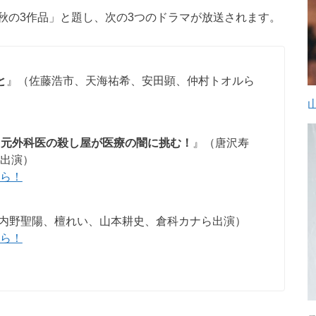
秋の3作品」と題し、次の3つのドラマが放送されます。
と
』（佐藤浩市、天海祐希、安田顕、仲村トオルら
 元外科医の殺し屋が医療の闇に挑む！
』（唐沢寿
出演）
ら！
内野聖陽、檀れい、山本耕史、倉科カナら出演）
ら！