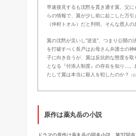
早速接見するも沈黙を貫き通す翼。父に
らの情報で、翼が少し前に起こした万引
（仲村トオル）だと判明。そんな恩人の
翼の沈黙が災いし“逆送”、つまり公開
を打破すべく長戸はお母さん弁護士の神
子に向き合うが、翼は反抗的な態度を取
となる『付添人制度』の存在を知り…。
たして翼は本当に殺人を犯したのか？
（
原作は薬丸岳の小説
ドラマの原作は薬丸岳の同名小説。第37回