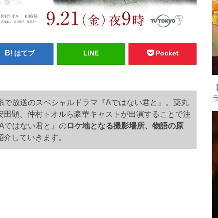
はてブ
LINE
Pocket
東京系で放送のスペシャルドラマ『Aではない君と』。薬丸
安田顕、仲村トオルら豪華キャストが出演することで注
Aではない君と』の
ロケ地となる撮影場所、物語の原
紹介していきます。