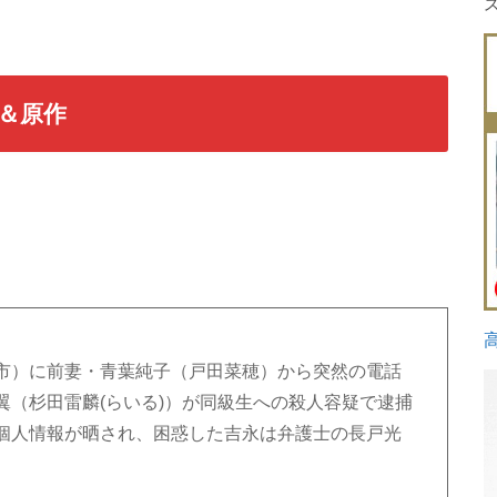
＆原作
市）に前妻・青葉純子（戸田菜穂）から突然の電話
翼（杉田雷麟(らいる)）が同級生への殺人容疑で逮捕
個人情報が晒され、困惑した吉永は弁護士の長戸光