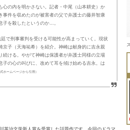
も心の内を明かさない。記者・中尾（山本耕史）か
き事件を収めたのが被害者の父で弁護士の藤井智康
息子を殺したというのか…。
の法廷で刑事審判を受ける可能性が高まっていく。現状
崎京子（天海祐希）を紹介。神崎は献身的に吉永親
り続ける。やがて神崎は保護者が弁護士同様の立場
息子の心の叫びに、改めて耳を傾け始める吉永。は
公式ホームページから引用）
吉川英治文学新人賞を受賞した話題作です。今回のドラマ