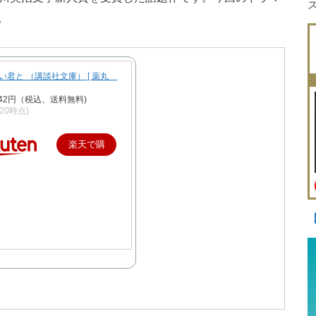
。
い君と （講談社文庫） [ 薬丸
42円（税込、送料無料)
9/20時点)
楽天で購
入