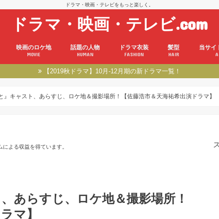
ドラマ・映画・テレビをもっと楽しく。
ドラマ・映画・テレビ.com
映画のロケ地
話題の人物
ドラマ衣装
髪型
当サイ
MOVIE
HUMAN
FASHION
HAIR
A
【2019秋ドラマ】10月-12月期の新ドラマ一覧！
と』キャスト、あらすじ、ロケ地＆撮影場所！【佐藤浩市＆天海祐希出演ドラマ】
ムによる収益を得ています。
ト、あらすじ、ロケ地＆撮影場所！
ドラマ】