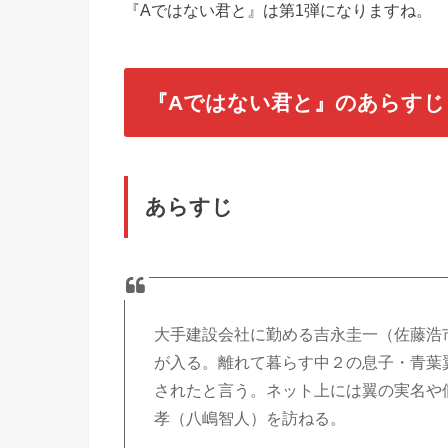
『Aではない君と』は第1弾になりますね。
『Aではない君と』のあらすじ
あらすじ
大手建設会社に勤める吉永圭一（佐藤浩
が入る。離れて暮らす中２の息子・青葉
されたと言う。ネット上には翼の実名や
孝（八嶋智人）を訪ねる。