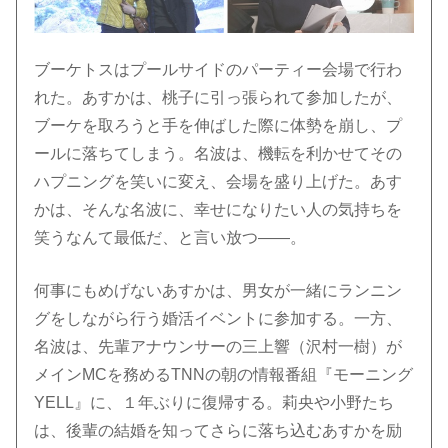
ブーケトスはプールサイドのパーティー会場で行わ
れた。あすかは、桃子に引っ張られて参加したが、
ブーケを取ろうと手を伸ばした際に体勢を崩し、プ
ールに落ちてしまう。名波は、機転を利かせてその
ハプニングを笑いに変え、会場を盛り上げた。あす
かは、そんな名波に、幸せになりたい人の気持ちを
笑うなんて最低だ、と言い放つ――。
何事にもめげないあすかは、男女が一緒にランニン
グをしながら行う婚活イベントに参加する。一方、
名波は、先輩アナウンサーの三上響（沢村一樹）が
メインMCを務めるTNNの朝の情報番組『モーニング
YELL』に、１年ぶりに復帰する。莉央や小野たち
は、後輩の結婚を知ってさらに落ち込むあすかを励