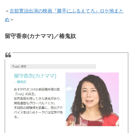
＜
古舘寛治出演の映画『勝手にふるえてろ』ロケ地まと
め
＞
留守香奈(カナママ)／椿鬼奴