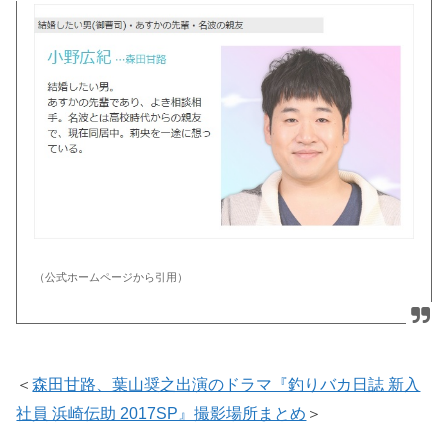
（公式ホームページから引用）
＜
森田甘路、葉山奨之出演のドラマ『釣りバカ日誌 新入
社員 浜崎伝助 2017SP』撮影場所まとめ
＞