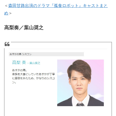
＜
森田甘路出演のドラマ『孤食ロボット』キャストまと
め
＞
高梨奏／葉山奨之