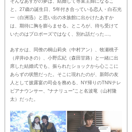
そんなあすかの夢は、結婚して専業主婦になるこ
と。27歳の誕生日、5年付き合っている恋人・白石光
一（白洲迅）と思い出の水族館に出かけたあすか
は、期待に胸を膨らませる。ところが、待ち受けて
いたのはプロポーズではなく、別れ話だった…。
あすかは、同僚の桐山莉央（中村アン）、牧瀬桃子
（岸井ゆきの）、小野広紀（森田甘路）と一緒に出
席した結婚式でも、振られたショックから心ここに
あらずの状態だった。そこに現れたのが、新郎の友
人として披露宴の司会を務める、NY帰りのTNNテレ
ビアナウンサー、“ナナリュー”こと名波竜（山村隆
太）だった。