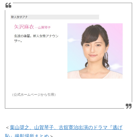
（公式ホームページから引用）
＜
葉山奨之、山賀琴子、
古舘寛治
出演のドラマ『逃げ
恥』撮影場所まとめ
＞