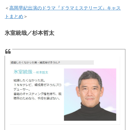
＜
高岡早紀出演のドラマ『ドラマミステリーズ』キャス
トまとめ
＞
氷室統哉／杉本哲太