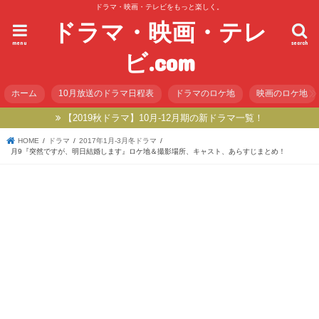
ドラマ・映画・テレビをもっと楽しく。
ドラマ・映画・テレ
menu
search
ビ.com
ホーム
10月放送のドラマ日程表
ドラマのロケ地
映画のロケ地
【2019秋ドラマ】10月-12月期の新ドラマ一覧！
HOME
ドラマ
2017年1月-3月冬ドラマ
月9『突然ですが、明日結婚します』ロケ地＆撮影場所、キャスト、あらすじまとめ！