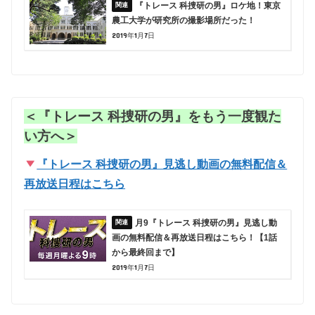
『トレース 科捜研の男』ロケ地！東京
農工大学が研究所の撮影場所だった！
2019年1月7日
＜『トレース 科捜研の男』をもう一度観た
い方へ＞
『トレース 科捜研の男』見逃し動画の無料配信＆
再放送日程はこちら
月9『トレース 科捜研の男』見逃し動
画の無料配信＆再放送日程はこちら！【1話
から最終回まで】
2019年1月7日