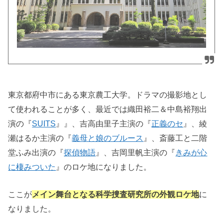
東京都府中市にある東京農工大学。ドラマの撮影地とし
て使われることが多く、最近では織田裕二＆中島裕翔出
演の『
SUITS
』』、吉高由里子主演の『
正義のセ
』、綾
瀬はるか主演の『
義母と娘のブルース
』、斎藤工と二階
堂ふみ出演の『
探偵物語
』、吉岡里帆主演の『
きみが心
に棲みついた
』のロケ地になりました。
ここが
メイン舞台となる科学捜査研究所の外観ロケ地
に
なりました。