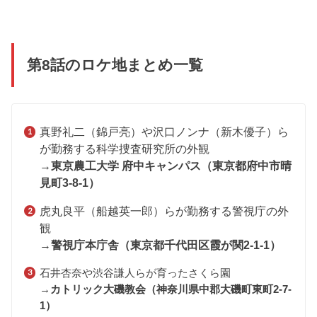
第8話のロケ地まとめ一覧
真野礼二（錦戸亮）や沢口ノンナ（新木優子）ら
が勤務する科学捜査研究所の外観
→
東京農工大学 府中キャンパス（
東京都府中市晴
見町3-8-1）
虎丸良平（船越英一郎）らが勤務する警視庁の外
観
→
警視庁本庁舎（
東京都千代田区霞が関2-1-1）
石井杏奈や渋谷謙人らが育ったさくら園
→
カトリック大磯教会（
神奈川県中郡大磯町東町2-7-
1）