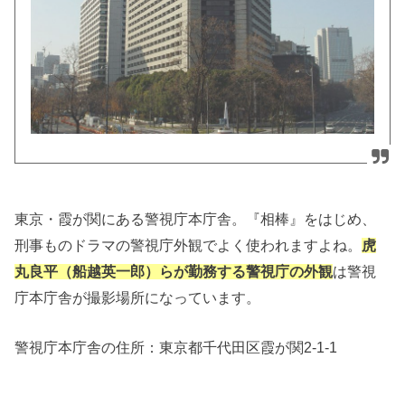
東京・霞が関にある警視庁本庁舎。『相棒』をはじめ、
刑事ものドラマの警視庁外観でよく使われますよね。
虎
丸良平（船越英一郎）らが勤務する警視庁の外観
は警視
庁本庁舎が撮影場所になっています。
警視庁本庁舎の住所：
東京都千代田区霞が関2-1-1