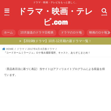
ドラマ・映画・テレビをもっと楽しく。
ドラマ・映画・テレ
menu
search
ビ.com
ホーム
10月放送のドラマ日程表
ドラマのロケ地
映画のロケ地
【2019秋ドラマ】10月-12月期の新ドラマ一覧！
HOME
ドラマ
2017年4月-6月春ドラマ
『コードネームミラージュ』ロケ地＆撮影場所、キャスト、あらすじまとめ！
〈景品表示法に基づく表記〉当サイトはアフィリエイトプログラムによる収益を得
ています。