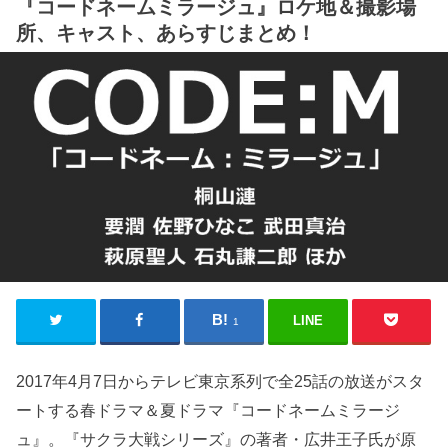
『コードネームミラージュ』ロケ地＆撮影場
所、キャスト、あらすじまとめ！
LINE
1
2017年4月7日からテレビ東京系列で全25話の放送がスタ
ートする春ドラマ＆夏ドラマ『コードネームミラージ
ュ』。『サクラ大戦シリーズ』の著者・広井王子氏が原