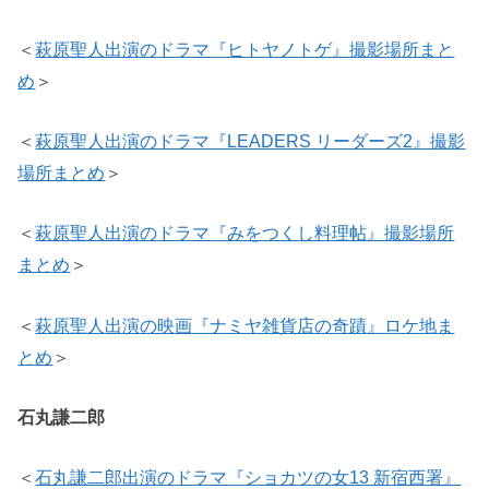
＜
萩原聖人出演のドラマ『ヒトヤノトゲ』撮影場所まと
め
＞
＜
萩原聖人出演のドラマ『LEADERS リーダーズ2』撮影
場所まとめ
＞
＜
萩原聖人出演のドラマ『みをつくし料理帖』撮影場所
まとめ
＞
＜
萩原聖人出演の映画『ナミヤ雑貨店の奇蹟』ロケ地ま
とめ
＞
石丸謙二郎
＜
石丸謙二郎出演のドラマ『ショカツの女13 新宿西署』