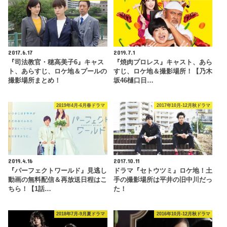
2017.6.17
2019.7.1
『司法教官・穂高美子6』キャス
『焼肉プロレス』キャスト、あら
ト、あらすじ、ロケ地＆プールの
すじ、ロケ地＆撮影場所！【乃木
撮影場所まとめ！
坂46樋口日…
2019年4月-6月春ドラマ
2017年10月-12月秋ドラマ
2019.4.16
2017.10.11
『パーフェクトワールド』見逃し
ドラマ『セトウツミ』ロケ地！土
動画の無料配信＆再放送日程はこ
手の撮影場所は平井の旧中川だっ
ちら！【1話…
た！
2018年7月-9月夏ドラマ
2016年10月-12月秋ドラマ