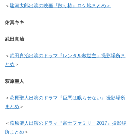
＜
駿河太郎出演の映画『散り椿』ロケ地まとめ＞
佑真キキ
武田真治
＜
武田真治出演のドラマ『レンタル救世主』撮影場所ま
とめ
＞
萩原聖人
＜
萩原聖人出演のドラマ『巨悪は眠らせない』撮影場所
まとめ
＞
＜
萩原聖人出演のドラマ『富士ファミリー2017』撮影場
所まとめ
＞