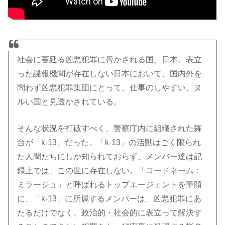
社会に蔓延る凶悪犯罪に脅かされる国、日本。表立
った
諜報機関が存在しない日本において、国内外を
問わず凶悪犯罪集団にとって、仕事のしやすい、ヌ
ルい国と見透かされている。
そんな状況を打破すべく、警察庁内に組織された舞
台が「k-13」だった。「k-13」の活動はごく限られ
た人間たちにしか知られておらず、メンバー達は記
録上では、この世に存在しない。「コードネーム：
ミラージュ」と呼ばれるトップエージェントを筆頭
に、「k-13」に所属するメンバーは、凶悪犯罪にあ
たるだけでなく、政治的・社会的に表立って解決す