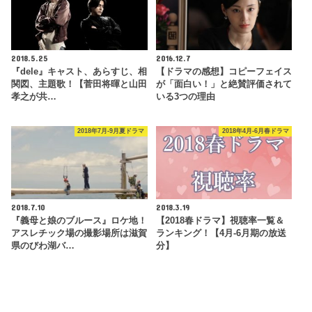
2018.5.25
2016.12.7
『dele』キャスト、あらすじ、相
【ドラマの感想】コピーフェイス
関図、主題歌！【菅田将暉と山田
が「面白い！」と絶賛評価されて
孝之が共…
いる3つの理由
2018年7月-9月夏ドラマ
2018年4月-6月春ドラマ
2018.7.10
2018.3.19
『義母と娘のブルース』ロケ地！
【2018春ドラマ】視聴率一覧＆
アスレチック場の撮影場所は滋賀
ランキング！【4月-6月期の放送
県のびわ湖バ…
分】