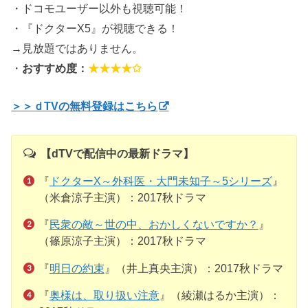
・ドコモユーザー以外も視聴可能！
・『ドクターX5』が視聴できる！
→見放題ではありません。
・
おすすめ度：
★★★★✩
＞＞ｄTVの無料登録はこちら
【dTVで配信中の最新ドラマ】
『
ドクターX～外科医・大門未知子～5シリーズ
』
（米倉涼子主演）：2017秋ドラマ
『
民衆の敵～世の中、おかしくないですか？
』
（篠原涼子主演）：2017秋ドラマ
『
明日の約束
』（井上真央主演）：2017秋ドラマ
『
奥様は、取り扱い注意
』（綾瀬はるか主演）：