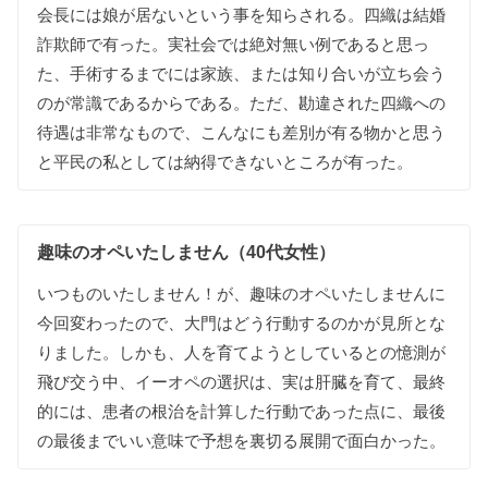
会長には娘が居ないという事を知らされる。四織は結婚
詐欺師で有った。実社会では絶対無い例であると思っ
た、手術するまでには家族、または知り合いが立ち会う
のが常識であるからである。ただ、勘違された四織への
待遇は非常なもので、こんなにも差別が有る物かと思う
と平民の私としては納得できないところが有った。
趣味のオペいたしません（40代女性）
いつものいたしません！が、趣味のオペいたしませんに
今回変わったので、大門はどう行動するのかが見所とな
りました。しかも、人を育てようとしているとの憶測が
飛び交う中、イーオペの選択は、実は肝臓を育て、最終
的には、患者の根治を計算した行動であった点に、最後
の最後までいい意味で予想を裏切る展開で面白かった。