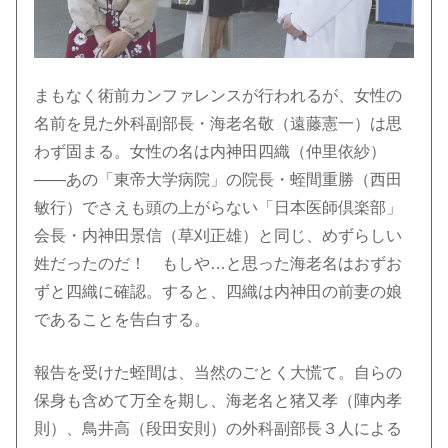
まもなく術前カンファレンスが行われるが、女性の
名前を見た外科副部長・海老名敬（遠藤憲一）は思
わず固まる。女性の名は内神田四織（仲里依紗）
――あの「東帝大学病院」の院長・蛭間重勝（西田
敏行）でさえも頭の上がらない「日本医師倶楽部」
会長・内神田景信（草刈正雄）と同じ、めずらしい
姓だったのだ！ もしや…と思った海老名はおずお
ずと四織に確認。すると、四織は内神田の前妻の娘
であることを告白する。
報告を受けた蛭間は、当然のごとく大慌て。自らの
保身も含めて万全を期し、海老名と猪又孝（陣内孝
則）、鳥井高（段田安則）の外科副部長３人による