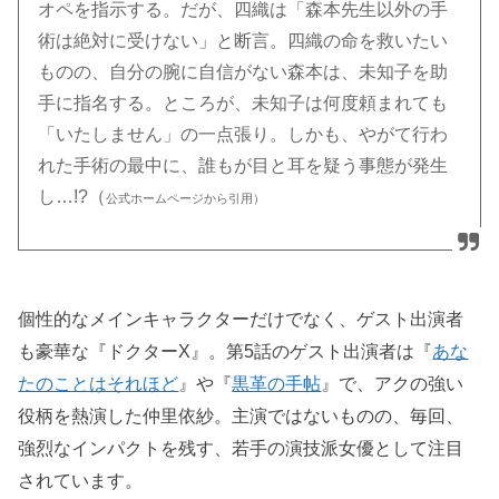
オペを指示する。だが、四織は「森本先生以外の手
術は絶対に受けない」と断言。四織の命を救いたい
ものの、自分の腕に自信がない森本は、未知子を助
手に指名する。ところが、未知子は何度頼まれても
「いたしません」の一点張り。しかも、やがて行わ
れた手術の最中に、誰もが目と耳を疑う事態が発生
し…!?
（
公式ホームページから引用）
個性的なメインキャラクターだけでなく、ゲスト出演者
も豪華な『ドクターX』。第5話のゲスト出演者は『
あな
たのことはそれほど
』や『
黒革の手帖
』で、アクの強い
役柄を熱演した仲里依紗。主演ではないものの、毎回、
強烈なインパクトを残す、若手の演技派女優として注目
されています。