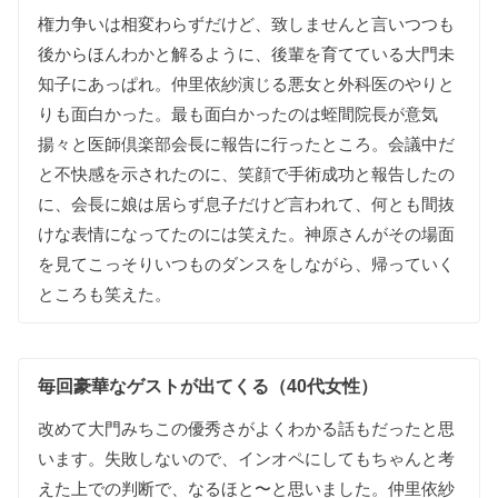
権力争いは相変わらずだけど、致しませんと言いつつも
後からほんわかと解るように、後輩を育てている大門未
知子にあっぱれ。仲里依紗演じる悪女と外科医のやりと
りも面白かった。最も面白かったのは蛭間院長が意気
揚々と医師倶楽部会長に報告に行ったところ。会議中だ
と不快感を示されたのに、笑顔で手術成功と報告したの
に、会長に娘は居らず息子だけど言われて、何とも間抜
けな表情になってたのには笑えた。神原さんがその場面
を見てこっそりいつものダンスをしながら、帰っていく
ところも笑えた。
毎回豪華なゲストが出てくる（40代女性）
改めて大門みちこの優秀さがよくわかる話もだったと思
います。失敗しないので、インオペにしてもちゃんと考
えた上での判断で、なるほと〜と思いました。仲里依紗