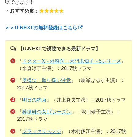
聴できます！
・
おすすめ度：
★★★★★
＞＞U-NEXTの無料登録はこちら
【U-NEXTで視聴できる最新ドラマ】
『
ドクターX～外科医・大門未知子～5シリーズ
』
（米倉涼子主演）：2017秋ドラマ
『
奥様は、取り扱い注意
』（綾瀬はるか主演）：
2017秋ドラマ
『
明日の約束
』（井上真央主演）：2017秋ドラマ
『
科捜研の女17シーズン
』（沢口靖子主演）：
2017秋ドラマ
『
ブラックリベンジ
』（木村多江主演）：2017秋