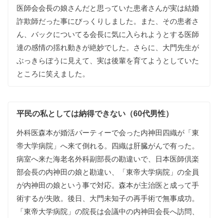
医師会会長の娘さんだと思っていた患者さんが実は結婚
詐欺師だった事にびっくりしました。また、その患者さ
ん、バックについてる会長に気に入られようとする医師
達の感情の揺れ動きが絶妙でした。さらに、大門先生が
ぶっきらぼうに見えて、実は後輩を育てようとしていた
ところに笑えました。
平民の私としては納得できない（60代男性）
外科医森本が婚活パーティーで会った内神田四織が「東
帝大学病院」へ来て倒れる。四織は肝臓がんで有った。
病室へ来た海老名外科副部長の勘違いで、日本医師倶楽
部会長の内神田の娘と勘違い、「東帝大学病院」の全員
が内神田の娘という事で対応。森本が主治医と成って手
術するが失敗。後日、大門未知子の再手術で無事成功。
「東帝大学病院」の院長は会議中の内神田会長へ訪問、