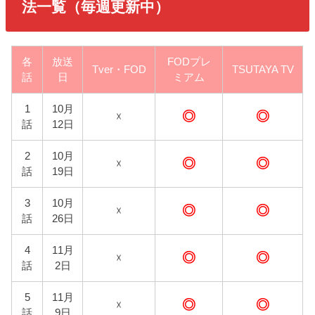
法一覧（毎週更新中）
各
放送
FODプレ
Tver・FOD
TSUTAYA TV
話
日
ミアム
1
10月
◎
◎
☓
話
12日
2
10月
◎
◎
☓
話
19日
3
10月
◎
◎
☓
話
26日
4
11月
◎
◎
☓
話
2日
5
11月
◎
◎
☓
話
9日