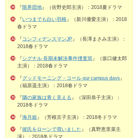
『
限界団地
』（佐野史郎主演）：2018夏ドラマ
『
いつまでも白い羽根
』（新川優愛主演）：2018
春ドラマ
『
コンフィデンスマンJP
』（長澤まさみ主演）：
2018春ドラマ
『
シグナル 長期未解決事件捜査班
』（坂口健太郎
主演）：2018春ドラマ
『
グッドモーニング・コール our campus days
』
（福原遥主演）：2018春ドラマ
『
隣の家族は青く見える
』（深田恭子主演）：
2018冬ドラマ
『
海月姫
』（芳根京子主演）：2018冬ドラマ
『
彼氏をローンで買いました
』（真野恵里菜主
演）：2018冬ドラマ