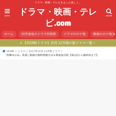
ドラマ・映画・テレビをもっと楽しく。
ドラマ・映画・テレ
menu
search
ビ.com
ホーム
10月放送のドラマ日程表
ドラマのロケ地
映画のロケ地
【2019秋ドラマ】10月-12月期の新ドラマ一覧！
HOME
ドラマ
2017年10月-12月秋ドラマ
『刑事ゆがみ』見逃し動画の無料視聴方法＆再放送日程【第1話から最終回まで】