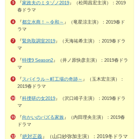
『
家政夫のミタゾノ2019
』（松岡昌宏主演）：2019
春ドラマ
『
都立水商！～令和～
』（竜星涼主演）：2019春ド
ラマ
『
緊急取調室2019
』（天海祐希主演）：2019春ドラ
マ
『
特捜9 Season2
』（井ノ原快彦主演）：2019春ドラ
マ
『
スパイラル～町工場の奇跡～
』（玉木宏主演）：
2019春ドラマ
『
科捜研の女2019
』（沢口靖子主演）：2019春ドラ
マ
『
向かいのバズる家族
』（内田理央主演）：2019春
ドラマ
『
絶対正義
』（山口紗弥加主演）：2019冬ドラマ