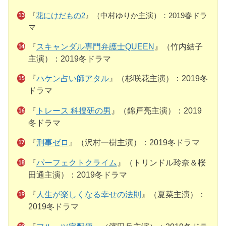
『
花にけだもの2
』（中村ゆりか主演）：2019春ドラ
マ
『
スキャンダル専門弁護士QUEEN
』（竹内結子
主演）：2019冬ドラマ
『
ハケン占い師アタル
』（杉咲花主演）：2019冬
ドラマ
『
トレース 科捜研の男
』（錦戸亮主演）：2019
冬ドラマ
『
刑事ゼロ
』（沢村一樹主演）：2019冬ドラマ
『
パーフェクトクライム
』（トリンドル玲奈＆桜
田通主演）：2019冬ドラマ
『
人生が楽しくなる幸せの法則
』（夏菜主演）：
2019冬ドラマ