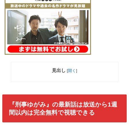
見出し
[
開く
]
『刑事ゆがみ』の最新話は放送から1週
間以内は完全無料で視聴できる