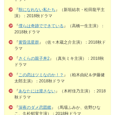
『
獣になれない私たち
』（新垣結衣・松田龍平主
演）：2018秋ドラマ
『
僕らは奇跡でできている
』（高橋一生主演）：
2018秋ドラマ
『
黄昏流星群
』（佐々木蔵之介主演）：2018秋ド
ラマ
『
さくらの親子丼2
』（真矢ミキ主演）：2018秋
ドラマ
『
この恋はツミなのか！？
』（柏木由紀＆伊藤健
太郎主演）：2018秋ドラマ
『
あなたには渡さない
』（木村佳乃主演）：2018
秋ドラマ
『
深夜のダメ恋図鑑
』（馬場ふみか、佐野ひな
こ、久松郁実主演）：2018秋ドラマ