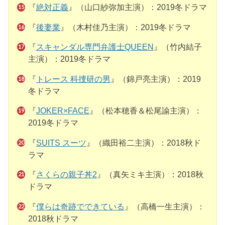
『
絶対正義
』（山口紗弥加主演）：2019冬ドラマ
『
後妻業
』（木村佳乃主演）：2019冬ドラマ
『
スキャンダル専門弁護士QUEEN
』（竹内結子
主演）：2019冬ドラマ
『
トレース 科捜研の男
』（錦戸亮主演）：2019
冬ドラマ
『
JOKER×FACE
』（松本穂香＆松尾諭主演）：
2019冬ドラマ
『
SUITS スーツ
』（織田裕二主演）：2018秋ド
ラマ
『
さくらの親子丼2
』（真矢ミキ主演）：2018秋
ドラマ
『
僕らは奇跡でできている
』（高橋一生主演）：
2018秋ドラマ