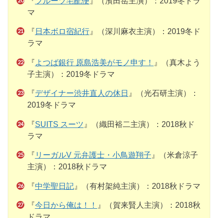
『
フルーツ宅配便
』（濱田岳主演）：2019冬ドラ
マ
『
日本ボロ宿紀行
』（深川麻衣主演）：2019冬ド
ラマ
『
よつば銀行 原島浩美がモノ申す！
』（真木よう
子主演）：2019冬ドラマ
『
デザイナー渋井直人の休日
』（光石研主演）：
2019冬ドラマ
『
SUITS スーツ
』（織田裕二主演）：2018秋ド
ラマ
『
リーガルV 元弁護士・小鳥遊翔子
』（米倉涼子
主演）：2018秋ドラマ
『
中学聖日記
』（有村架純主演）：2018秋ドラマ
『
今日から俺は！！
』（賀来賢人主演）：2018秋
ドラマ