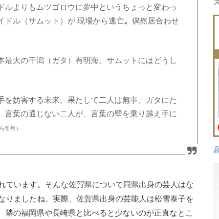
ドルよりもムツゴロウに夢中というちょっと変わっ
イドル（サムット）が 現場から逃亡
。
偶然居合わせ
。
本最大の干潟（ガタ）有明海。サムットにはどうし
手を妨害する未来。果たして二人は無事、ガタにた
、言葉の通じない二人が、言葉の壁を乗り越え手に
ら引用）
れています。そんな佐賀県について同県出身の芸人はな
なりましたね。実際、佐賀県出身の芸能人は松雪泰子を
が、隣の福岡県や長崎県と比べると少ないのが正直なとこ