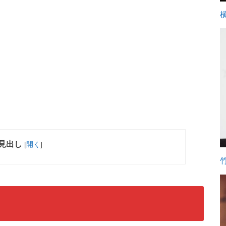
見出し
[
開く
]