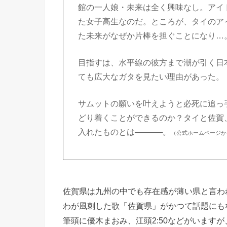
館の一人娘・未来は全く興味なし。アイ
た女子高生なのだ。
ところが、タイのア
た未来がなぜか片棒を担ぐことになり…
目指すは、水平線の彼方まで潮が引く日
ても広大なガタを見たい理由があった。
サムットの願いを叶えようと必死に追っ
どり着くことができるのか？タイと佐賀
入れたものとは─────。
（公式ホームページか
佐賀県は九州の中でも存在感が薄い県と言わ
わが風刺した歌「佐賀県」がかつて話題にも
筆頭に優木まおみ、江頭2:50などがいます