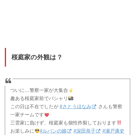
桜庭家の外観は？
ついに…警察一家が大集合
趣ある桜庭家前でパシャリ
この日は不在でしたが
#さとうほなみ
さんも警察
一家チームです
三雲家に負けず、桜庭家も個性炸裂しております
お楽しみに
#ルパンの娘
#深田恭子
#瀬戸康史