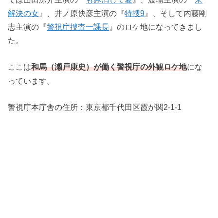
解決の女
』、井ノ原快彦主演の『
特捜9
』、そして内藤剛
志主演の『
警視庁捜査一課長
』のロケ地になってきまし
た。
ここは
にな
和馬（瀬戸康史）が働く警視庁の外観ロケ地
っています。
警視庁本庁舎の住所：東京都千代田区霞が関2-1-1