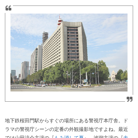
地下鉄桜田門駅からすぐの場所にある警視庁本庁舎。ド
ラマの警視庁シーンの定番の外観撮影地ですよね。最近
では山田涼介主演の『
もみ消して夏
』、波瑠主演の『
未