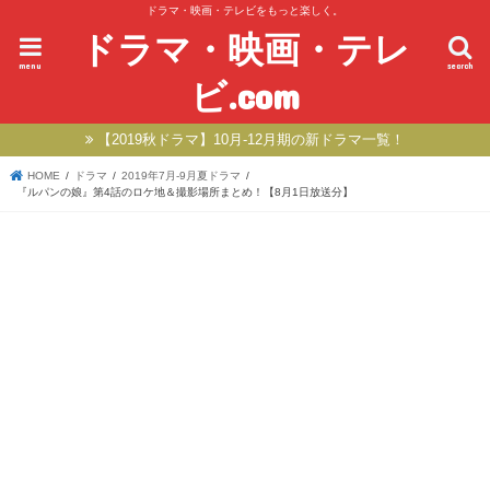
ドラマ・映画・テレビをもっと楽しく。
ドラマ・映画・テレ
menu
search
ビ.com
【2019秋ドラマ】10月-12月期の新ドラマ一覧！
HOME
ドラマ
2019年7月-9月夏ドラマ
『ルパンの娘』第4話のロケ地＆撮影場所まとめ！【8月1日放送分】