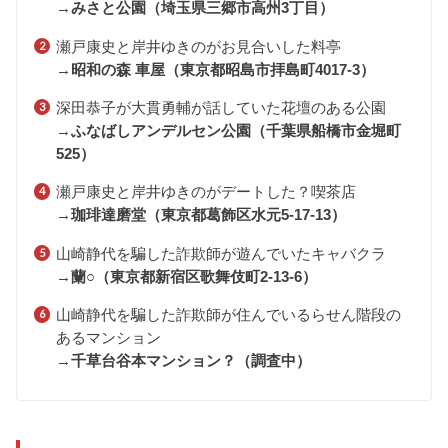
→
みさと公園（
埼玉県三郷市高州3丁目）
瀬戸康史と岸井ゆきのがお見合いした料亭
→
昭和の森 車屋（
東京都昭島市拝島町4017-3）
深田恭子が大貫勇輔が話していた花壇のある公園
→
ふなばしアンデルセン公園（
千葉県船橋市金堀町
525）
瀬戸康史と岸井ゆきのがデートした？喫茶店
→
珈琲達磨堂（
東京都葛飾区水元5-17-13）
山崎静代を騙した詐欺師が遊んでいたキャバクラ
→
蘭○（
東京都新宿区歌舞伎町2-13-6）
山崎静代を騙した詐欺師が住んでいるらせん階段の
あるマンション
→
千草台谷本マンション？（調査中）