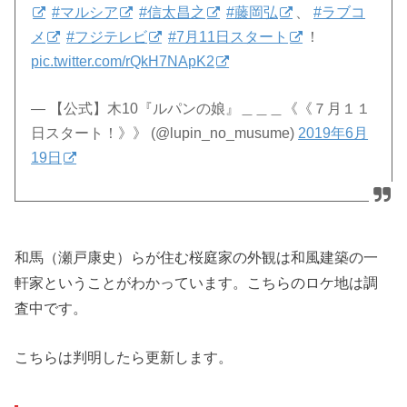
#マルシア
#信太昌之
#藤岡弘
、
#ラブコ
メ
#フジテレビ
#7月11日スタート
！
pic.twitter.com/rQkH7NApK2
— 【公式】木10『ルパンの娘』＿＿＿《《７月１１
日スタート！》》 (@lupin_no_musume)
2019年6月
19日
和馬（瀬戸康史）らが住む桜庭家の外観は和風建築の一
軒家ということがわかっています。こちらのロケ地は調
査中です。
こちらは判明したら更新します。