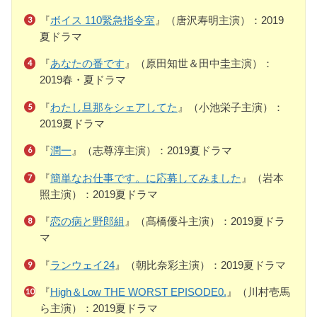
『
ボイス 110緊急指令室
』（唐沢寿明主演）：2019
夏ドラマ
『
あなたの番です
』（原田知世＆田中圭主演）：
2019春・夏ドラマ
『
わたし旦那をシェアしてた
』（小池栄子主演）：
2019夏ドラマ
『
潤一
』（志尊淳主演）：2019夏ドラマ
『
簡単なお仕事です。に応募してみました
』（岩本
照主演）：2019夏ドラマ
『
恋の病と野郎組
』（髙橋優斗主演）：2019夏ドラ
マ
『
ランウェイ24
』（朝比奈彩主演）：2019夏ドラマ
『
High＆Low THE WORST EPISODE0.
』（川村壱馬
ら主演）：2019夏ドラマ