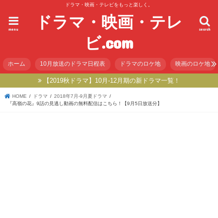
ドラマ・映画・テレビをもっと楽しく。
ドラマ・映画・テレ
menu
search
ビ.com
ホーム
10月放送のドラマ日程表
ドラマのロケ地
映画のロケ地
【2019秋ドラマ】10月-12月期の新ドラマ一覧！
HOME
ドラマ
2018年7月-9月夏ドラマ
『高嶺の花』9話の見逃し動画の無料配信はこちら！【9月5日放送分】