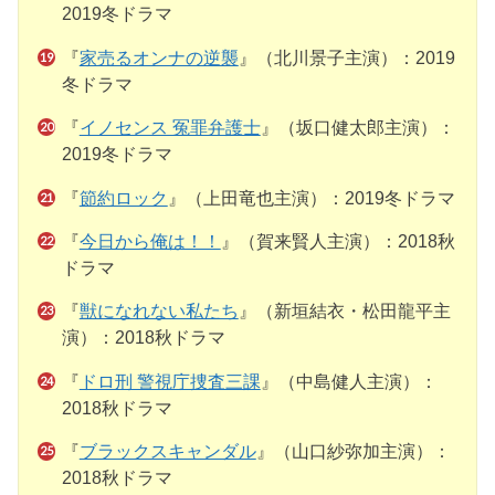
2019冬ドラマ
『
家売るオンナの逆襲
』（北川景子主演）：2019
冬ドラマ
『
イノセンス 冤罪弁護士
』（坂口健太郎主演）：
2019冬ドラマ
『
節約ロック
』（上田竜也主演）：2019冬ドラマ
『
今日から俺は！！
』（賀来賢人主演）：2018秋
ドラマ
『
獣になれない私たち
』（新垣結衣・松田龍平主
演）：2018秋ドラマ
『
ドロ刑 警視庁捜査三課
』（中島健人主演）：
2018秋ドラマ
『
ブラックスキャンダル
』（山口紗弥加主演）：
2018秋ドラマ