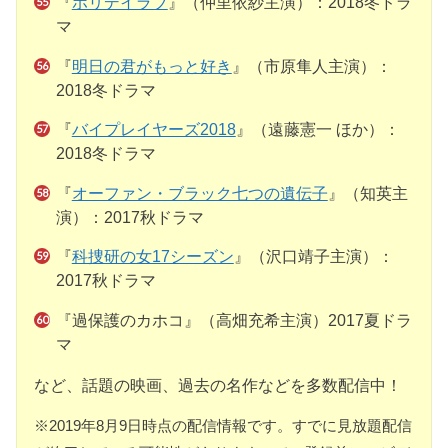
『
ホリデイラブ
』（仲里依紗主演）：2018冬ドラ
マ
『
明日の君がもっと好き
』（市原隼人主演）：
2018冬ドラマ
『
バイプレイヤーズ2018
』（遠藤憲一 ほか）：
2018冬ドラマ
『
オーファン・ブラック七つの遺伝子
』（知英主
演）：2017秋ドラマ
『
科捜研の女17シーズン
』（沢口靖子主演）：
2017秋ドラマ
『過保護のカホコ』（高畑充希主演）2017夏ドラ
マ
など、話題の映画、過去の名作などを多数配信中！
※2019年8月9日時点の配信情報です。すでに見放題配信