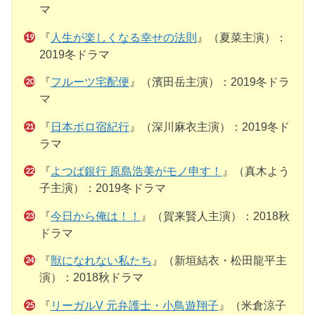
マ
『
人生が楽しくなる幸せの法則
』（夏菜主演）：
2019冬ドラマ
『
フルーツ宅配便
』（濱田岳主演）：2019冬ドラ
マ
『
日本ボロ宿紀行
』（深川麻衣主演）：2019冬ド
ラマ
『
よつば銀行 原島浩美がモノ申す！
』（真木よう
子主演）：2019冬ドラマ
『
今日から俺は！！
』（賀来賢人主演）：2018秋
ドラマ
『
獣になれない私たち
』（新垣結衣・松田龍平主
演）：2018秋ドラマ
『
リーガルV 元弁護士・小鳥遊翔子
』（米倉涼子