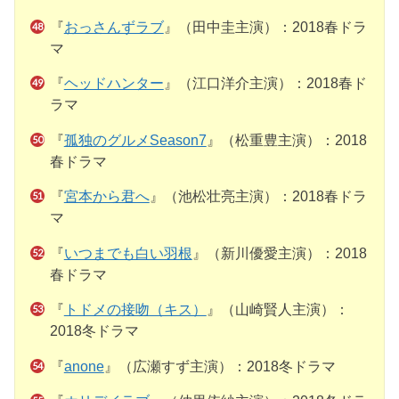
『
おっさんずラブ
』（田中圭主演）：2018春ドラ
マ
『
ヘッドハンター
』（江口洋介主演）：2018春ド
ラマ
『
孤独のグルメSeason7
』（松重豊主演）：2018
春ドラマ
『
宮本から君へ
』（池松壮亮主演）：2018春ドラ
マ
『
いつまでも白い羽根
』（新川優愛主演）：2018
春ドラマ
『
トドメの接吻（キス）
』（山崎賢人主演）：
2018冬ドラマ
『
anone
』（広瀬すず主演）：2018冬ドラマ