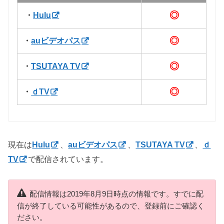
◎
・
Hulu
◎
・
auビデオパス
◎
・
TSUTAYA TV
◎
・
ｄTV
現在は
Hulu
、
auビデオパス
、
TSUTAYA TV
、
ｄ
TV
で配信されています。
配信情報は2019年8月9日時点の情報です。すでに配
信が終了している可能性があるので、登録前にご確認く
ださい。