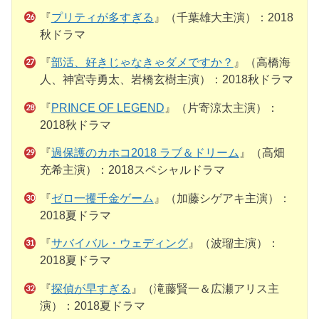
『
プリティが多すぎる
』（千葉雄大主演）：2018
秋ドラマ
『
部活、好きじゃなきゃダメですか？
』（高橋海
人、神宮寺勇太、岩橋玄樹主演）：2018秋ドラマ
『
PRINCE OF LEGEND
』（片寄涼太主演）：
2018秋ドラマ
『
過保護のカホコ2018 ラブ＆ドリーム
』（高畑
充希主演）：2018スペシャルドラマ
『
ゼロ一攫千金ゲーム
』（加藤シゲアキ主演）：
2018夏ドラマ
『
サバイバル・ウェディング
』（波瑠主演）：
2018夏ドラマ
『
探偵が早すぎる
』（滝藤賢一＆広瀬アリス主
演）：2018夏ドラマ