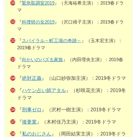
『
緊急取調室2019
』（天海祐希主演）：2019春ドラ
マ
『
科捜研の女2019
』（沢口靖子主演）：2019春ドラ
マ
『
スパイラル～町工場の奇跡～
』（玉木宏主演）：
2019春ドラマ
『
向かいのバズる家族
』（内田理央主演）：2019春
ドラマ
『
絶対正義
』（山口紗弥加主演）：2019冬ドラマ
『
ハケン占い師アタル
』（杉咲花主演）：2019冬
ドラマ
『
刑事ゼロ
』（沢村一樹主演）：2019冬ドラマ
『
後妻業
』（木村佳乃主演）：2019冬ドラマ
『
私のおじさん
』（岡田結実主演）：2019冬ドラ