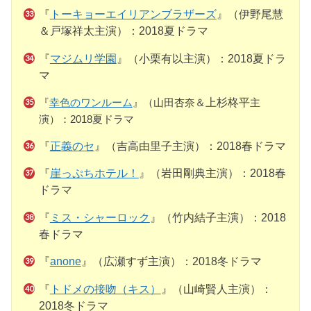
『
トーキョーエイリアンブラザーズ
』（伊野尾慧
＆戸塚祥太主演）：2018夏ドラマ
『
マジムリ学園
』（小栗有以主演）：2018夏ドラ
マ
『
幸色のワンルーム
』（山田杏奈＆
上杉柊平
主
演）：2018夏ドラマ
『
正義のセ
』（吉高由里子主演）：2018春ドラマ
『
崖っぷちホテル！
』（岩田剛典主演）：2018春
ドラマ
『
ミス・シャーロック
』（竹内結子主演）：2018
春ドラマ
『
anone
』（広瀬すず主演）：2018冬ドラマ
『
トドメの接吻（キス）
』（山崎賢人主演）：
2018冬ドラマ