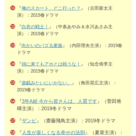
『
俺のスカート、どこ行った？
』（古田新太主
演）：2019春ドラマ
『
白衣の戦士！
』（中条あやみ＆水川あさみ主
演）：2019春ドラマ
『
向かいのバズる家族
』（内田理央主演）：2019春
ドラマ
『
頭に来てもアホとは戦うな！
』（知念侑李主
演）：2019春ドラマ
『
遊戯みたいにいかない。
』（角田晃広主演）：
2019春ドラマ
『
3年A組 今から皆さんは、人質です
』（菅田将
暉主演）：2019冬ドラマ
『
ザンビ
』（齋藤飛鳥主演）：2019冬ドラマ
『
人生が楽しくなる幸せの法則
』（夏菜主演）：