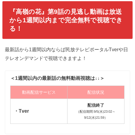
『高嶺の花』第9話の見逃し動画は放送
から1週間以内まで完全無料で視聴でき
る！
最新話から1週間以内ならば民放テレビポータルTverや日
テレオンデマンドで視聴できますよ！
＜1週間以内の最新話の無料動画視聴は↓↓＞
動画配信サービス
配信状況
配信終了
・Tver
（配信期間:9/5(水)23:02～
9/12(水)21:59）