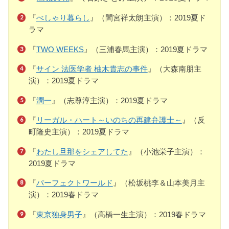
『
べしゃり暮らし
』（間宮祥太朗主演）：2019夏ド
ラマ
『
TWO WEEKS
』（三浦春馬主演）：2019夏ドラマ
『
サイン 法医学者 柚木貴志の事件
』（大森南朋主
演）：2019夏ドラマ
『
潤一
』（志尊淳主演）：2019夏ドラマ
『
リーガル・ハート～いのちの再建弁護士～
』（反
町隆史主演）：2019夏ドラマ
『
わたし旦那をシェアしてた
』（小池栄子主演）：
2019夏ドラマ
『
パーフェクトワールド
』（松坂桃李＆山本美月主
演）：2019春ドラマ
『
東京独身男子
』（高橋一生主演）：2019春ドラマ