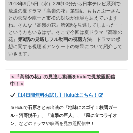
2018年9月5日（水）22時00分から日本テレビ系列で
放送の夏ドラマ『高嶺の花』第9話。ももとぷーさん
との恋愛や龍一と市松の対決が佳境を迎えています
ね。そんな『高嶺の花』第9話を見逃してしまった･･･
という方もいるはず。そこで今回は夏ドラマ『高嶺の
花』
第9話の見逃しフル動画の視聴方法
、ドラマの感
想に関する視聴者アンケートの結果について紹介して
いきます。
＜『高嶺の花』の見逃し動画をhuluで見放題配信
中！＞
【14日間無料お試し】Huluはこちら！
※Huluで
石原さとみ
出演の『
地味にスゴイ！校閲ガー
ル・河野悦子
』、『
進撃の巨人
』、『
風に立つライオ
ン
』などのドラマや映画を見放題配信中！