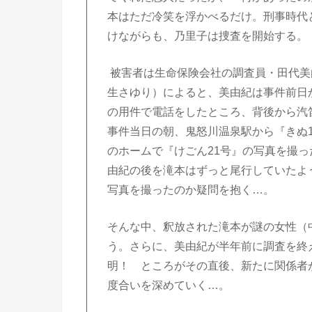
本はただ冷笑を浮かべるだけ。刑事時代
けながらも、乃里子は捜査を開始する。
被害者は生命保険会社の調査員・田代美
生さゆり）によると、美由紀は事件前日
の用件で電話をしたところ、背後から汽
事件当日の朝、鬼怒川温泉駅から『きぬ
のホームで『けごん21号』の写真を撮
由紀の後を滝本はずっと尾行していたよ
写真を撮ったのか疑問を抱く…。
そんな中、釈放された滝本が謎の女性（
う。さらに、美由紀が半年前に調査を終
明！ ところがその直後、新たに関係者
度合いを深めていく…。