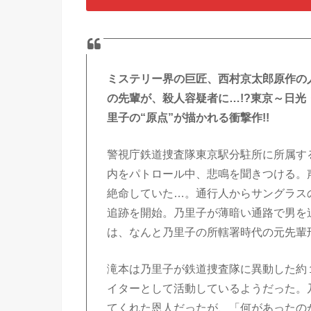
ミステリー界の巨匠、西村京太郎原作の
の先輩が、殺人容疑者に…!?東京～日光
里子の“原点”が描かれる衝撃作!!
警視庁鉄道捜査隊東京駅分駐所に所属す
内をパトロール中、悲鳴を聞きつける。
絶命していた…。通行人からサングラス
追跡を開始。乃里子が薄暗い通路で男を
は、なんと乃里子の所轄署時代の元先輩
滝本は乃里子が鉄道捜査隊に異動した約
イターとして活動しているようだった。
てくれた恩人だったが、「何があったの