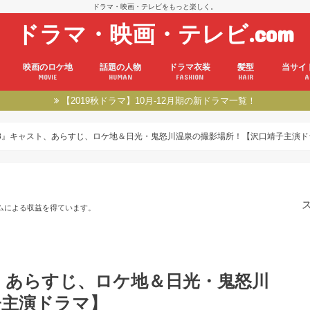
ドラマ・映画・テレビをもっと楽しく。
ドラマ・映画・テレビ.com
映画のロケ地
話題の人物
ドラマ衣装
髪型
当サイ
MOVIE
HUMAN
FASHION
HAIR
A
【2019秋ドラマ】10月-12月期の新ドラマ一覧！
8』キャスト、あらすじ、ロケ地＆日光・鬼怒川温泉の撮影場所！【沢口靖子主演ド
ムによる収益を得ています。
、あらすじ、ロケ地＆日光・鬼怒川
子主演ドラマ】