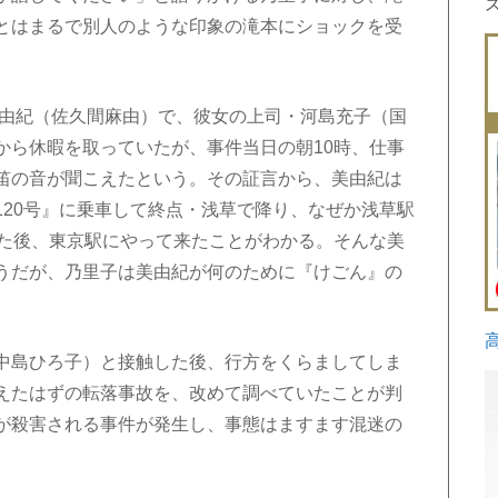
とはまるで別人のような印象の滝本にショックを受
由紀（佐久間麻由）で、彼女の上司・河島充子（国
から休暇を取っていたが、事件当日の朝10時、仕事
笛の音が聞こえたという。その証言から、美由紀は
120号』に乗車して終点・浅草で降り、なぜか浅草駅
った後、東京駅にやって来たことがわかる。そんな美
うだが、乃里子は美由紀が何のために『けごん』の
中島ひろ子）と接触した後、行方をくらましてしま
えたはずの転落事故を、改めて調べていたことが判
が殺害される事件が発生し、事態はますます混迷の