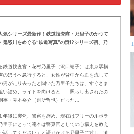
人気シリーズ最新作！鉄道捜査隊・乃里子のかつて
・鬼怒川をめぐる“鉄道写真”の謎!?シリーズ初、乃
る鉄道捜査官・花村乃里子（沢口靖子）は東京駅構
声のほうへ急行すると、女性が背中から血を流して
の男が走り去ったと聞いた乃里子たちは、すぐさま
追い詰め、ライトを向けると――照らし出されたの
刑事・滝本裕介（別所哲也）だった…！
１年後に突然、警察を辞め、現在はフリーのルポラ
乃里子にとって滝本は警察官としての心構えを教え
か話してください」と語りかける乃里子に対し、滝