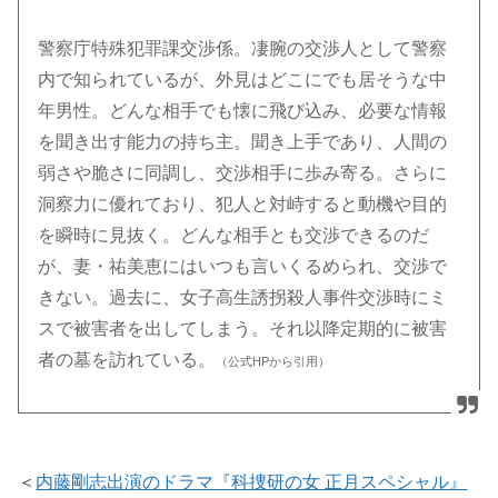
警察庁特殊犯罪課交渉係。凄腕の交渉人として警察
内で知られているが、外見はどこにでも居そうな中
年男性。どんな相手でも懐に飛び込み、必要な情報
を聞き出す能力の持ち主。聞き上手であり、人間の
弱さや脆さに同調し、交渉相手に歩み寄る。さらに
洞察力に優れており、犯人と対峙すると動機や目的
を瞬時に見抜く。どんな相手とも交渉できるのだ
が、妻・祐美恵にはいつも言いくるめられ、交渉で
きない。過去に、女子高生誘拐殺人事件交渉時にミ
スで被害者を出してしまう。それ以降定期的に被害
者の墓を訪れている。
（公式HPから引用）
＜
内藤剛志出演のドラマ『科捜研の女 正月スペシャル』