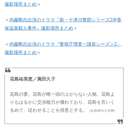
＞
撮影場所まとめ
＜
内藤剛志出演のドラマ『新・十津川警部シリーズ2伊香
保温泉殺人事件』撮影場所まとめ
＞
＜
内藤剛志出演のドラマ『警視庁捜査一課長シーズン2』
撮影場所まとめ
＞
花島祐美恵／萬田久子
花島の妻。花島が唯一頭の上がらない人物。花島よ
りもはるかに交渉能力が優れており、花島を言いく
るめて、従わせることを得意とする。
（公式HPから引用）