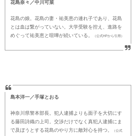
花島奈々／中川可菜
花島の娘。花島の妻・祐美恵の連れ子であり、花島
とは血は繋がっていない。大学受験を控え、進路を
めぐって祐美恵と喧嘩が続いている。
（公式HPから引用）
島本洋一／手塚とおる
神奈川県警本部長。犯人逮捕よりも面子を大切にす
る藤田詩織の上司。交渉だけでなく真犯人逮捕にま
で及ぼうとする花島のやり方に敵対心を持つ。
（公式