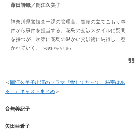
藤田詩織／岡江久美子
神奈川県警捜査一課の管理官。冒頭の立てこもり事
件から事件を担当する。花島の交渉スタイルに疑問
を持つが、次第に花島の温かい交渉術に納得し、惹
かれていく。
（公式HPから引用）
＜
岡江久美子出演のドラマ『愛してたって、秘密はあ
る。』キャストまとめ
＞
音無美紀子
矢田亜希子