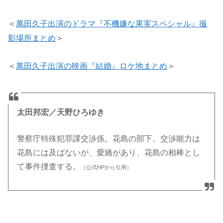
＜
萬田久子出演のドラマ『不機嫌な果実スペシャル』撮
影場所まとめ
＞
＜
萬田久子出演の映画『結婚』ロケ地まとめ
＞
太田邦宏／天野ひろゆき
警察庁特殊犯罪課交渉係。花島の部下。交渉能力は
花島には及ばないが、愛嬌があり、花島の相棒とし
て事件捜査する。
（公式HPから引用）