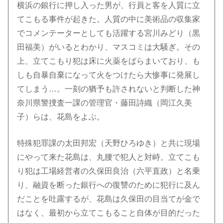
横浜の銀行に押し入った男が、行員と客を人質に立
てこもる事件が起きた。人質の中に美術品の収集家
でコメンテーターとしても活躍する宮川みどり（黒
田福美）がいるとわかり、マスコミは大騒ぎ。その
上、立てこもり犯は床に火薬をばらまいており、も
しも自暴自棄になって火をつけたら大惨事に発展し
てしまう…。一刻の猶予も許されないと判断した神
奈川県警捜査一課の管理官・藤田詩織（岡江久美
子）らは、花島をよぶ。
特殊犯罪課の太田邦宏（天野ひろゆき）と共に現場
にやって来た花島は、丸腰で犯人と対峙。立てこも
り犯は工場経営者の久保田良治（六平直政）と名乗
り、融資を断った銀行への復讐のために犯行に及ん
だことを吐露するが、花島は久保田の目当てが金で
はなく、最初から立てこもること自体が目的だった