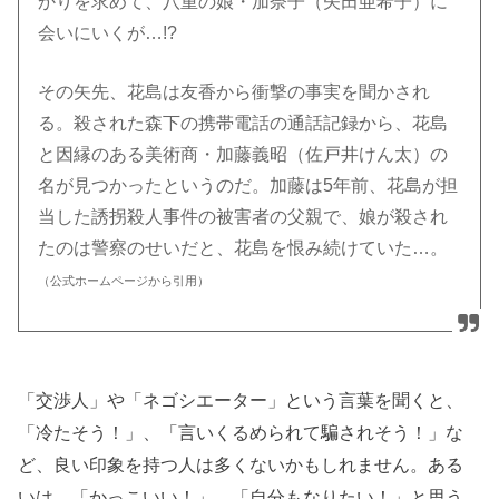
かりを求めて、八重の娘・加奈子（矢田亜希子）に
会いにいくが…!?
その矢先、花島は友香から衝撃の事実を聞かされ
る。殺された森下の携帯電話の通話記録から、花島
と因縁のある美術商・加藤義昭（佐戸井けん太）の
名が見つかったというのだ。加藤は5年前、花島が担
当した誘拐殺人事件の被害者の父親で、娘が殺され
たのは警察のせいだと、花島を恨み続けていた…。
（公式ホームページから引用）
「交渉人」や「ネゴシエーター」という言葉を聞くと、
「冷たそう！」、「言いくるめられて騙されそう！」な
ど、良い印象を持つ人は多くないかもしれません。ある
いは、「かっこいい！」、「自分もなりたい！」と思う