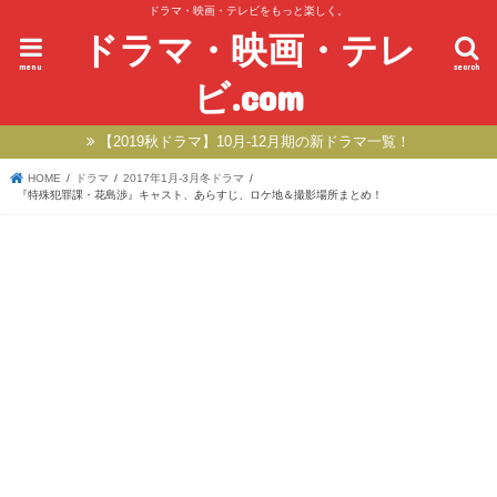
ドラマ・映画・テレビをもっと楽しく。
ドラマ・映画・テレ
menu
search
ビ.com
【2019秋ドラマ】10月-12月期の新ドラマ一覧！
HOME
ドラマ
2017年1月-3月冬ドラマ
『特殊犯罪課・花島渉』キャスト、あらすじ、ロケ地＆撮影場所まとめ！