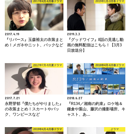
2017年4月-6月春ドラマ
2019年1月-3月冬ドラマ
2017.4.19
2019.3.3
『リバース』玉森裕太の衣装まと
『グッドワイフ』8話の見逃し動
め！メガネやニット、バックなど
画の無料配信はこちら！【3月3
日放送分】
2017年7月-9月夏ドラマ
2018年4月-6月春ドラマ
2017.7.21
2018.6.27
永野芽郁『僕たちがやりました』
『R134／湘南の約束』ロケ地＆
の衣装まとめ！スカートやバッ
鎌倉や葉山、藤沢の撮影場所、キ
ク、ワンピースなど
ャスト、あ…
2019年4月-6月春ドラマ
ドラマ