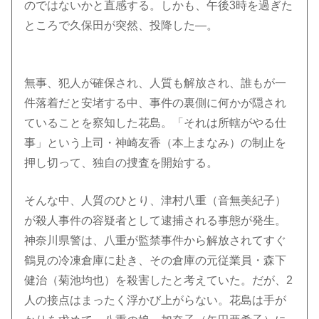
のではないかと直感する。しかも、午後3時を過ぎた
ところで久保田が突然、投降した―。
無事、犯人が確保され、人質も解放され、誰もが一
件落着だと安堵する中、事件の裏側に何かが隠され
ていることを察知した花島。「それは所轄がやる仕
事」という上司・神崎友香（本上まなみ）の制止を
押し切って、独自の捜査を開始する。
そんな中、人質のひとり、津村八重（音無美紀子）
が殺人事件の容疑者として逮捕される事態が発生。
神奈川県警は、八重が監禁事件から解放されてすぐ
鶴見の冷凍倉庫に赴き、その倉庫の元従業員・森下
健治（菊池均也）を殺害したと考えていた。だが、2
人の接点はまったく浮かび上がらない。花島は手が