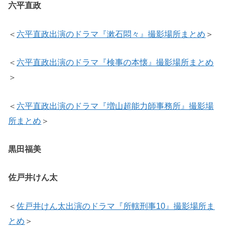
六平直政
＜
六平直政出演のドラマ『漱石悶々』撮影場所まとめ
＞
＜
六平直政出演のドラマ『検事の本懐』撮影場所まとめ
＞
＜
六平直政出演のドラマ『増山超能力師事務所』撮影場
所まとめ
＞
黒田福美
佐戸井けん太
＜
佐戸井けん太出演のドラマ『所轄刑事10』撮影場所ま
とめ
＞