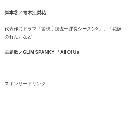
脚本②／青木江梨花
代表作にドラマ『警視庁捜査一課長シーズン3』、『花嫁
のれん』など
主題歌／GLIM SPANKY 「All Of Us」
スポンサードリンク