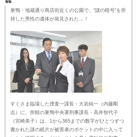
巣鴨・地蔵通り商店街近くの公園で、“謎の暗号”を所
持した男性の遺体が発見された…！
すぐさま臨場した捜査一課長・大岩純一（内藤剛
志）に、所轄の巣鴨中央署刑事課長・高井智代子
（宮崎美子）は、1から365までの数字がひとつずつ
書かれた謎の紙片が被害者のポケットの中に入って