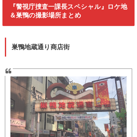
『警視庁捜査一課長スペシャル』ロケ地
＆巣鴨の撮影場所まとめ
巣鴨地蔵通り商店街