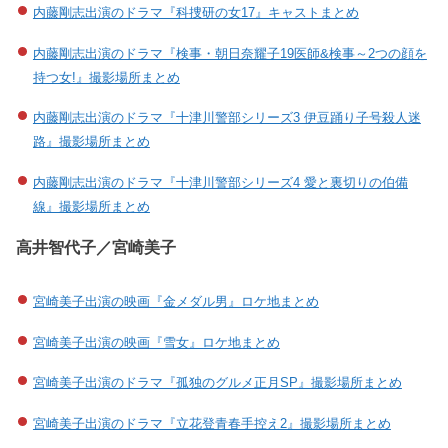
内藤剛志出演のドラマ『科捜研の女17』キャストまとめ
内藤剛志出演のドラマ『検事・朝日奈耀子19医師&検事～2つの顔を
持つ女!』撮影場所まとめ
内藤剛志出演のドラマ『十津川警部シリーズ3 伊豆踊り子号殺人迷
路』撮影場所まとめ
内藤剛志出演のドラマ『十津川警部シリーズ4 愛と裏切りの伯備
線』撮影場所まとめ
高井智代子／宮崎美子
宮崎美子出演の映画『金メダル男』ロケ地まとめ
宮崎美子出演の映画『雪女』ロケ地まとめ
宮崎美子出演のドラマ『孤独のグルメ正月SP』撮影場所まとめ
宮崎美子出演のドラマ『立花登青春手控え2』撮影場所まとめ