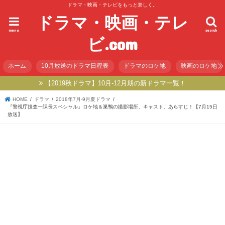
ドラマ・映画・テレビをもっと楽しく。
ドラマ・映画・テレ
menu
search
ビ.com
ホーム
10月放送のドラマ日程表
ドラマのロケ地
映画のロケ地
【2019秋ドラマ】10月-12月期の新ドラマ一覧！
HOME
ドラマ
2018年7月-9月夏ドラマ
『警視庁捜査一課長スペシャル』ロケ地＆巣鴨の撮影場所、キャスト、あらすじ！【7月15日
放送】