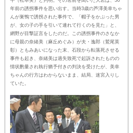
平（松本実）と判明。その名前を聞いた大岩は、30
年前の誘拐事件を思い出す。当時3歳の芦澤美幸ちゃ
んが巣鴨で誘拐された事件で、「帽子をかぶった男
が、女の子の手を引いて連れて行くのを見た」と、
網野が目撃証言をしたのだ。この誘拐事件のさなか
に母親の奈緒美（麻丘めぐみ）が夫・逸郎（鷲尾英
彰）ともみあいになった末、石段から転落死させる
事件も起き、奈緒美は過失致死で起訴されたものの
情状酌量され執行猶予付きの判決を受けたが、美幸
ちゃんの行方はわからないまま、結局、迷宮入りし
ていた。