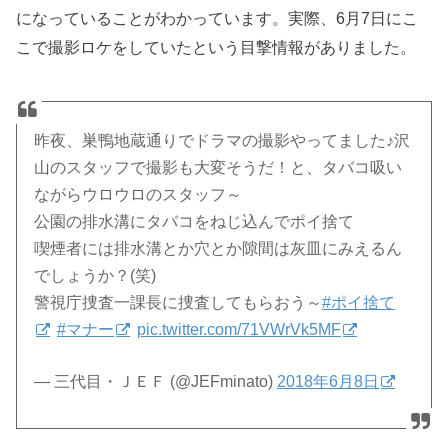
になっていることがわかっています。実際、6月7日にこ
こで撮影ロケをしていたという目撃情報がありました。
昨夜、巣鴨地蔵通りでドラマの撮影やってました♪沢
山のスタッフで撮影も大変そうだ！と、タバコ吸い
ながらウロウロのスタッフ～
公園の排水溝にタバコをねじ込んでポイ捨て
喫煙者には排水溝とか穴とか隙間は灰皿にみえるん
でしょうか？(笑)
警視庁捜査一課長に捜査してもらおう～
#ポイ捨て
#マナー
pic.twitter.com/71VWrVk5MF
— 三代目・ＪＥＦ (@JEFminato)
2018年6月8日