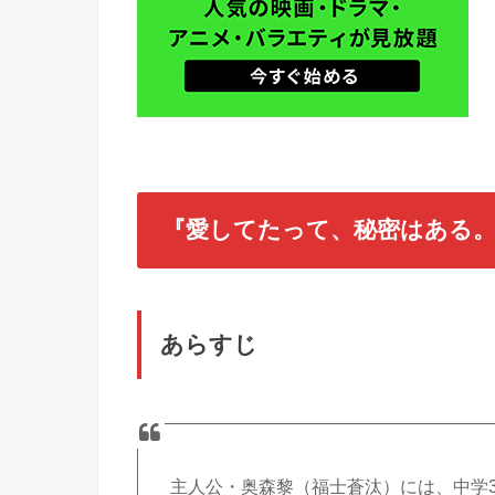
『愛してたって、秘密はある
あらすじ
主人公・奥森黎（福士蒼汰）には、中学