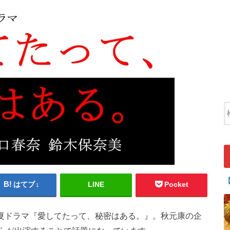
はてブ
LINE
Pocket
1
る夏ドラマ『愛してたって、秘密はある。』。秋元康の企