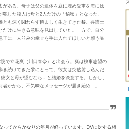
去がある。母子は父の遺体を庭に埋め愛車を海に捨
が犯した殺人は母と2人だけの「秘密」となった。
誰とも深く関わらず慎ましく生きてきた黎。弁護士
とだけに生きる意味を見出していた。一方で、自分
息子に、人並みの幸せを手に入れてほしいと願う晶
学院で立花爽（川口春奈）と出会う。爽は検事志望の
歩き続けてきた黎にとって、彼女は突然射し込んだ
、彼女と母が望むなら…と結婚を決意する。しかし、
何者かから、不気味なメッセージが届き始め…。
なってからかなりの年月が経っています。DVに対する相