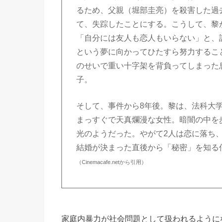
るため、父親（堀部圭亮）を殺害した過
て、失踪したことにする。こうして、黎
「自分には友人も恋人もいらない」と、
という夢に向かってひたすら努力するこ
のせいで重い十字架を背負ってしまった
子。
そして、事件から8年後。黎は、法科大
まっすぐで天真爛漫な女性。暗闇の中を
光のようだった。やがて2人は恋に落ち
結婚が決まった直後から「秘密」を知る
（Cinemacafe.netから引用）
家庭内暴力が社会問題として扱われるように