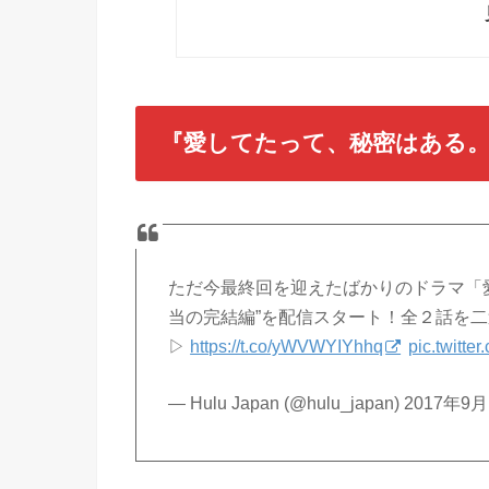
『愛してたって、秘密はある。』
ただ今最終回を迎えたばかりのドラマ「
当の完結編”を配信スタート！全２話を
▷
https://t.co/yWVWYIYhhq
pic.twitt
— Hulu Japan (@hulu_japan) 2017年9