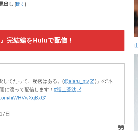
見出し
[
開く
]
完結編をHuluで配信！
愛してたって、秘密はある。(
@aiaru_ntv
)」の“本
二週に渡って配信します！
#福士蒼汰
er.com/hiWHVwXqBx
月17日