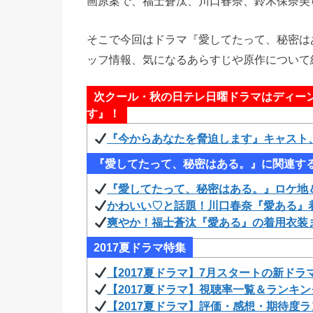
画原案で、福士蒼汰、川口春奈、鈴木保奈美
そこで今回はドラマ『愛してたって、秘密は
ッフ情報、気になるあらすじや原作について
次クール・秋の日テレ日曜ドラマはディー
す』！
『今からあなたを脅迫します』キャスト
『愛してたって、秘密はある。』に関連す
『愛してたって、秘密はある。』ロケ地
かわいい♡と話題！川口春奈『愛ある』
爽やか！福士蒼汰『愛ある』の着用衣装
2017夏ドラマ特集
【2017夏ドラマ】7月スタートの新ドラ
【2017夏ドラマ】視聴率一覧＆ランキン
【2017夏ドラマ】評価・感想・期待度