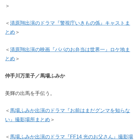
＞
＜
清原翔出演のドラマ『警視庁いきもの係』キャストま
とめ
＞
＜
清原翔出演の映画『パパのお弁当は世界一』ロケ地ま
とめ
＞
仲手川万里子／馬場ふみか
美輝の出馬を手伝う。
＜
馬場ふみか出演のドラマ『お前はまだグンマを知らな
い』撮影場所まとめ
＞
＜
馬場ふみか出演のドラマ『FF14 光のお父さん』撮影場