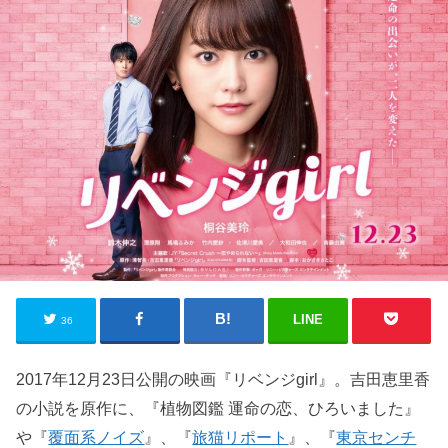
LINE
36
2017年12月23日公開の映画『リベンジgirl』。吉田恵里香
の小説を原作に、『植物図鑑 運命の恋、ひろいました』
や『
覆面系ノイズ
』、『
旅猫リポート
』、『
東京センチ