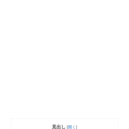
見出し
[
開く
]