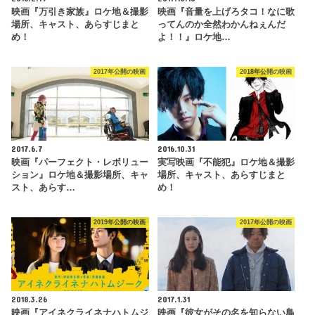
映画『万引き家族』ロケ地＆撮影
映画『音量を上げろタコ！なに歌
場所、キャスト、あらすじまと
ってんのか全然わかんねぇんだ
め！
よ！！』ロケ地…
2017年公開の映画
2018年公開の映画
2017.6.7
2016.10.31
映画『パーフェクト・レボリュー
実写映画『不能犯』ロケ地＆撮影
ション』ロケ地＆撮影場所、キャ
場所、キャスト、あらすじまと
スト、あらす…
め！
2019年公開の映画
2017年公開の映画
2018.3.26
2017.1.31
映画『アイネクライネナハトムジ
映画『彼女がその名を知らない鳥