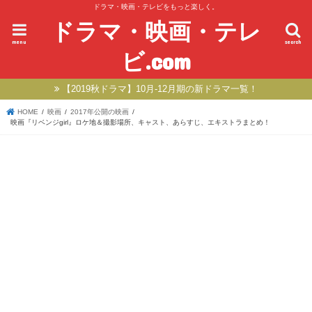
ドラマ・映画・テレビをもっと楽しく。
ドラマ・映画・テレ
menu
search
ビ.com
【2019秋ドラマ】10月-12月期の新ドラマ一覧！
HOME
映画
2017年公開の映画
映画『リベンジgirl』ロケ地＆撮影場所、キャスト、あらすじ、エキストラまとめ！