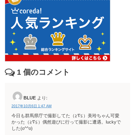
1
個のコメント
BLUE
より:
2017年10月6日 1:47 AM
今日も群馬県庁で撮影してた（≧∇≦）美玲ちゃん可愛
かった（≧∇≦）偶然遊びに行って撮影に遭遇。luckyで
した(o^^o)