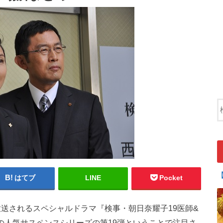
はてブ
LINE
Pocket
で放送されるスペシャルドラマ『検事・朝日奈耀子19医師&
の人気サスペンスシリーズの第19弾ということで注目さ