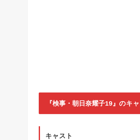
『検事・朝日奈耀子19』のキ
キャスト