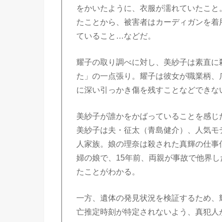
をかいたように、衣服が濡れていたこと
たことから、被害者はカーディガンを着
ていること…などだ。
耀子の取り調べに対し、美紗子は素直に
た」の一点張り。耀子は彼女が職業柄、
に深い引っかき傷を残すことなどできな
美紗子が誰かをかばっていることを感じ
美紗子は夫・征太（青島健介）、人気モ
人家族。娘の理奈は殺された真輝の仕事
婦の娘で、15年前、両親が事故で他界
たことがわかる。
一方、遺体の発見状況を検証するため、
亡推定時刻が特定されないよう、真犯人