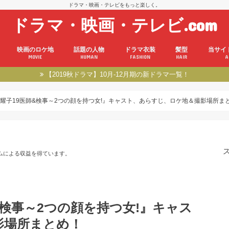
ドラマ・映画・テレビをもっと楽しく。
ドラマ・映画・テレビ.com
映画のロケ地
話題の人物
ドラマ衣装
髪型
当サイ
MOVIE
HUMAN
FASHION
HAIR
A
【2019秋ドラマ】10月-12月期の新ドラマ一覧！
耀子19医師&検事～2つの顔を持つ女!』キャスト、あらすじ、ロケ地＆撮影場所ま
ムによる収益を得ています。
&検事～2つの顔を持つ女!』キャス
影場所まとめ！