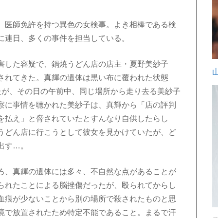
、医師免許を持つ異色の女検事。よき相棒である検
に連日、多くの事件を担当している。
害した容疑で、鍋焼うどん店の店主・夏野美紗子
されてきた。真輝の遺体は黒い布に覆われた状態
たが、その日の午前中、同じ場所から走り去る美紗子
察に事情を聴かれた美紗子は、真輝から「店の評判
を払え」と脅されていたとすんなり自供したらし
うどん店に行こうとして彼女を見かけていたが、ど
出す…。
ろ、真輝の遺体には多々、不自然な点があることが
られたことによる脳挫傷だったが、殴られてからし
血痕が少ないことから別の場所で殺されたものと思
境で放置されたため特定不能であること。まるで汗