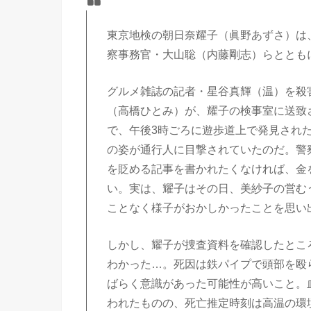
東京地検の朝日奈耀子（眞野あずさ）は
察事務官・大山聡（内藤剛志）らととも
グルメ雑誌の記者・星谷真輝（温）を殺
（高橋ひとみ）が、耀子の検事室に送致
で、午後3時ごろに遊歩道上で発見され
の姿が通行人に目撃されていたのだ。警
を貶める記事を書かれたくなければ、金
い。実は、耀子はその日、美紗子の営む
ことなく様子がおかしかったことを思い
しかし、耀子が捜査資料を確認したとこ
わかった…。死因は鉄パイプで頭部を殴
ばらく意識があった可能性が高いこと。
われたものの、死亡推定時刻は高温の環