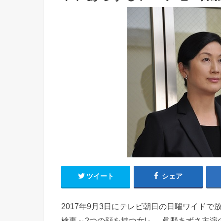
ツイート
シェア
2017年9月3日にテレビ朝日の日曜ワイド
検事～2つの顔を持つ女!』。眞野あずさ主演