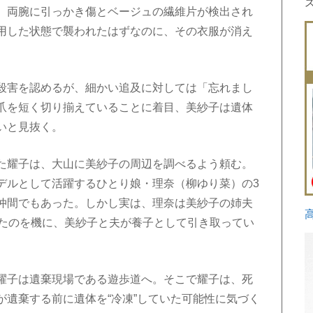
。両腕に引っかき傷とベージュの繊維片が検出され
用した状態で襲われたはずなのに、その衣服が消え
殺害を認めるが、細かい追及に対しては「忘れまし
爪を短く切り揃えていることに着目、美紗子は遺体
いと見抜く。
た耀子は、大山に美紗子の周辺を調べるよう頼む。
デルとして活躍するひとり娘・理奈（柳ゆり菜）の3
仲間でもあった。しかし実は、理奈は美紗子の姉夫
したのを機に、美紗子と夫が養子として引き取ってい
耀子は遺棄現場である遊歩道へ。そこで耀子は、死
が遺棄する前に遺体を“冷凍”していた可能性に気づく