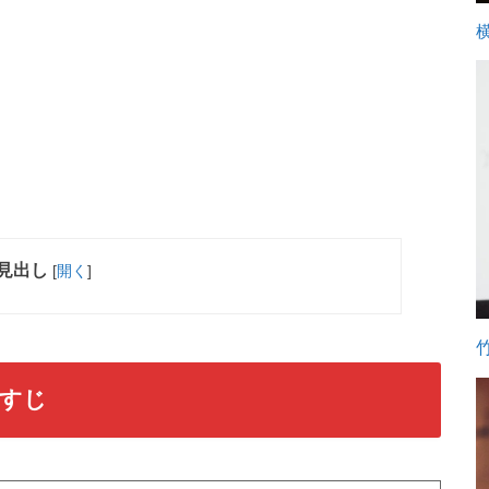
見出し
[
開く
]
らすじ