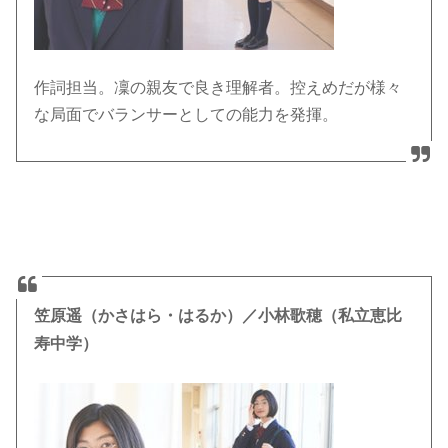
作詞担当。凜の親友で良き理解者。控えめだが様々
な局面でバランサーとしての能力を発揮。
笠原遥（かさはら・はるか）／小林歌穂（私立恵比
寿中学）