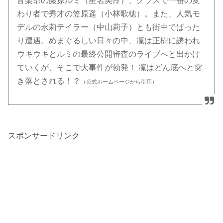
音楽部の藤原ルミ（星名美怜）、クラスで一番の変
わり者で秀才の笠原遥（小林歌穂）。また、人気モ
デルの永莉テイラー（中山莉子）とも街中でばった
り遭遇。めまぐるしい日々の中、凜は正樹に誘われ
ウキウキとルミの最終公開審査のライブへと出かけ
ていくが、そこで大事件が勃発！ 凜はどん底へと突
き落とされる！？
（公式ホームページから引用）
スポンサードリンク