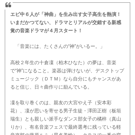
エビ中６人が「神曲」を生み出す女子高生を熱演！
いまだかつてない、ドラマとリアルが交錯する新感
覚の音楽ドラマが４月スタート！
「音楽には、たくさんの“神”がいるー。」
高校２年生の十倉凜（柏木ひなた）の夢は、音楽
で“神”になること。楽器は弾けないが、デスクトップ
ミュージック（ＤＴＭ）なら自分にもチャンスがあ
ると信じ、日々曲作りに励んでいる。
凜を取り巻くのは、親友の大宮やえ子（安本彩
花）、凜が思いを寄せる男子生徒・澤田正樹（板垣
瑞生）とも親しい派手なダンス部女子の橘梓（真山
りか）、有名音楽フェスで最終選考に残っている軽