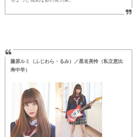
藤原ルミ（ふじわら・るみ）／星名美怜（私立恵比
寿中学）