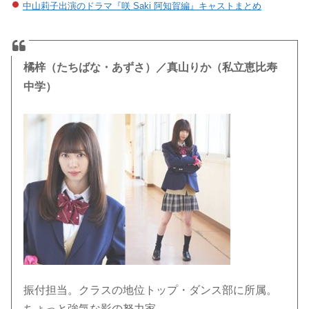
中山莉子出演のドラマ『咲 Saki 阿知賀編』キャストまとめ
橘梓（たちばな・あずさ）／真山りか（私立恵比寿
中学）
振付担当。クラスの地位トップ・ダンス部に所属。
ちょっと強気な影の努力家。