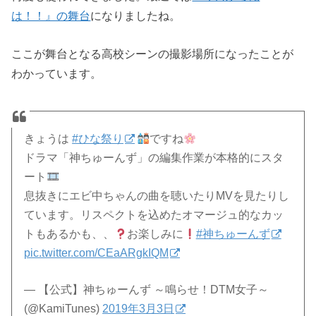
は！！』の舞台
になりましたね。
ここが舞台となる高校シーンの撮影場所になったことが
わかっています。
きょうは
#ひな祭り
ですね
ドラマ「神ちゅーんず」の編集作業が本格的にスタ
ート
息抜きにエビ中ちゃんの曲を聴いたりMVを見たりし
ています。リスペクトを込めたオマージュ的なカッ
トもあるかも、、
お楽しみに
#神ちゅーんず
pic.twitter.com/CEaARgkIQM
— 【公式】神ちゅーんず ～鳴らせ！DTM女子～
(@KamiTunes)
2019年3月3日