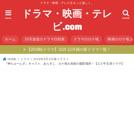
ドラマ・映画・テレビをもっと楽しく。
ドラマ・映画・テレ
menu
search
ビ.com
ホーム
10月放送のドラマ日程表
ドラマのロケ地
映画のロケ地
【2019秋ドラマ】10月-12月期の新ドラマ一覧！
HOME
ドラマ
2019年4月-6月春ドラマ
『神ちゅーんず』キャスト、あらすじ、ロケ地＆高校の撮影場所！【エビ中主演ドラマ】