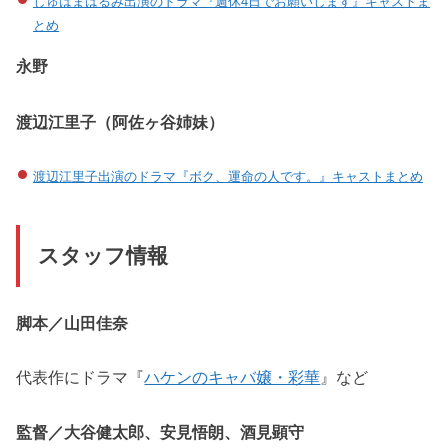
しゅはまはるみ出演のドラマ『週休4日でお願いします』キャストま
とめ
永野
渡辺江里子（阿佐ヶ谷姉妹）
渡辺江里子出演のドラマ『ボク、運命の人です。』キャストまとめ
スタッフ情報
脚本／山田佳奈
代表作にドラマ『
ハケンのキャバ嬢・彩華
』など
監督／大谷健太郎、安見悟朗、酒見顕守