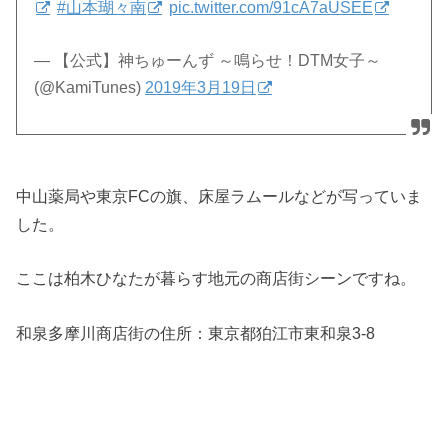
#山本瑚々南
pic.twitter.com/91cA7aUSEE
— 【公式】神ちゅーんず ～鳴らせ！DTM女子～
(@KamiTunes)
2019年3月19日
中山薬局や東京FCの旗、床屋ラムールなどが写っていま
した。
ここは柏木ひなたが暮らす地元の商店街シーンですね。
和泉多摩川商店街の住所：
東京都狛江市東和泉3-8