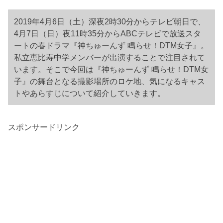
2019年4月6日（土）深夜2時30分からテレビ朝日で、
4月7日（日）夜11時35分からABCテレビで放送スタ
ートの春ドラマ『神ちゅーんず 鳴らせ！DTM女子』。
私立恵比寿中学メンバーが出演することで注目されて
います。そこで今回は『神ちゅーんず 鳴らせ！DTM女
子』の舞台となる撮影場所のロケ地、気になるキャス
トやあらすじについて紹介していきます。
スポンサードリンク