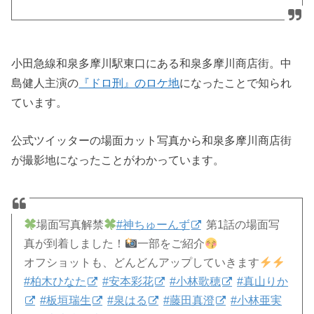
小田急線和泉多摩川駅東口にある和泉多摩川商店街。中
島健人主演の
『ドロ刑』のロケ地
になったことで知られ
ています。
公式ツイッターの場面カット写真から和泉多摩川商店街
が撮影地になったことがわかっています。
場面写真解禁
#神ちゅーんず
第1話の場面写
真が到着しました！
一部をご紹介
オフショットも、どんどんアップしていきます
#柏木ひなた
#安本彩花
#小林歌穂
#真山りか
#板垣瑞生
#泉はる
#藤田真澄
#小林亜実