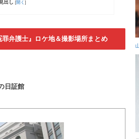
見出し
[
開く
]
冤罪弁護士』ロケ地＆撮影場所まとめ
の日証館