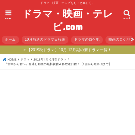
ドラマ・映画・テレビをもっと楽しく。
ドラマ・映画・テレ
menu
search
ビ.com
ホーム
10月放送のドラマ日程表
ドラマのロケ地
映画のロケ地
【2019秋ドラマ】10月-12月期の新ドラマ一覧！
HOME
ドラマ
2018年4月-6月春ドラマ
『宮本から君へ』見逃し動画の無料視聴＆再放送日程！【1話から最終回まで】