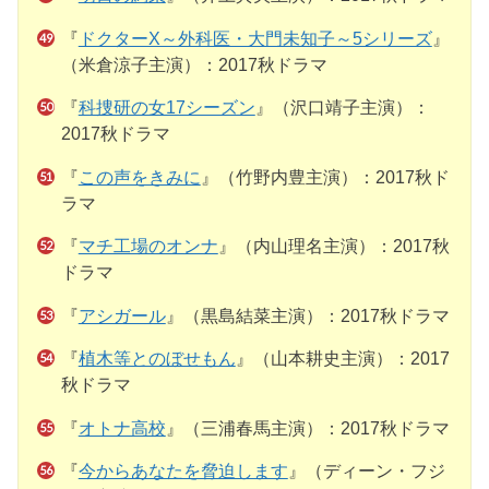
『
ドクターX～外科医・大門未知子～5シリーズ
』
（米倉涼子主演）：2017秋ドラマ
『
科捜研の女17シーズン
』（沢口靖子主演）：
2017秋ドラマ
『
この声をきみに
』（竹野内豊主演）：2017秋ド
ラマ
『
マチ工場のオンナ
』（内山理名主演）：2017秋
ドラマ
『
アシガール
』（黒島結菜主演）：2017秋ドラマ
『
植木等とのぼせもん
』（山本耕史主演）：2017
秋ドラマ
『
オトナ高校
』（三浦春馬主演）：2017秋ドラマ
『
今からあなたを脅迫します
』（ディーン・フジ