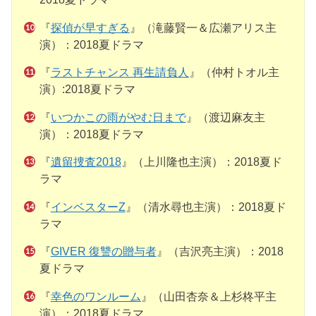
『
探偵が早すぎる
』（滝藤賢一＆広瀬アリス主
演）：2018夏ドラマ
『
ラストチャンス 再生請負人
』（仲村トオル主
演）:2018夏ドラマ
『
いつかこの雨がやむ日まで
』（渡辺麻友主
演）：2018夏ドラマ
『
遺留捜査2018
』（上川隆也主演）：2018夏ド
ラマ
『
インベスターZ
』（清水尋也主演）：2018夏ド
ラマ
『
GIVER 復讐の贈与者
』（吉沢亮主演）：2018
夏ドラマ
『
幸色のワンルーム
』（山田杏奈＆上杉柊平主
演）：2018夏ドラマ