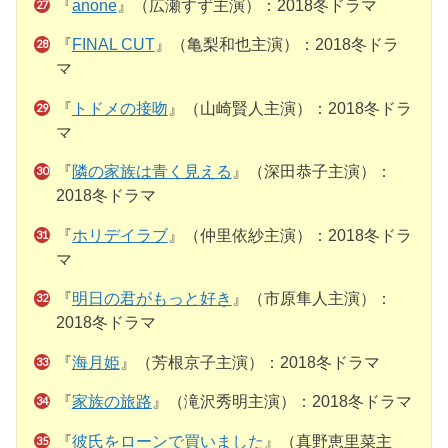
『
anone
』（広瀬すず主演）：2018冬ドラマ
『
FINAL CUT
』（亀梨和也主演）：2018冬ドラ
マ
『
トドメの接吻
』（山崎賢人主演）：2018冬ドラ
マ
『
隣の家族は青く見える
』（深田恭子主演）：
2018冬ドラマ
『
ホリデイラブ
』（仲里依紗主演）：2018冬ドラ
マ
『
明日の君がもっと好き
』（市原隼人主演）：
2018冬ドラマ
『
海月姫
』（芳根京子主演）：2018冬ドラマ
『
家族の旅路
』（滝沢秀明主演）：2018冬ドラマ
『
彼氏をローンで買いました
』（真野恵里菜主