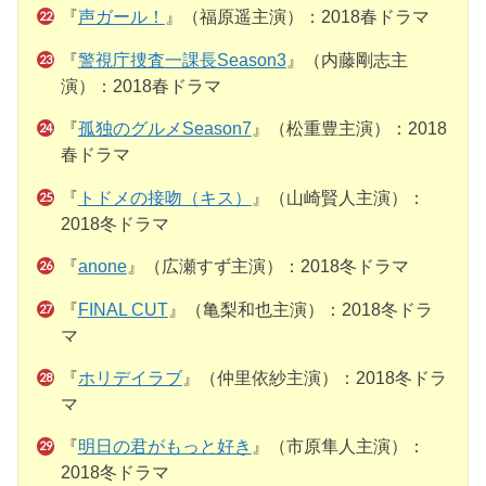
『
声ガール！
』（福原遥主演）：2018春ドラマ
『
警視庁捜査一課長Season3
』（内藤剛志主
演）：2018春ドラマ
『
孤独のグルメSeason7
』（松重豊主演）：2018
春ドラマ
『
トドメの接吻（キス）
』（山崎賢人主演）：
2018冬ドラマ
『
anone
』（広瀬すず主演）：2018冬ドラマ
『
FINAL CUT
』（亀梨和也主演）：2018冬ドラ
マ
『
ホリデイラブ
』（仲里依紗主演）：2018冬ドラ
マ
『
明日の君がもっと好き
』（市原隼人主演）：
2018冬ドラマ