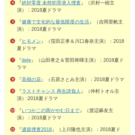
『
絶対零度 未然犯罪潜入捜査
』（沢村一樹主
演）：2018夏ドラマ
『
健康で文化的な最低限度の生活
』（吉岡里帆主
演）：2018夏ドラマ
『
ヒモメン
』（窪田正孝＆川口春奈主演）：2018
夏ドラマ
『
dele
』（山田孝之＆菅田将暉主演）：2018夏ド
ラマ
『
高嶺の花
』（石原さとみ主演）：2018夏ドラマ
『
ラストチャンス 再生請負人
』（仲村トオル主
演）:2018夏ドラマ
『
いつかこの雨がやむ日まで
』（渡辺麻友主
演）：2018夏ドラマ
『
遺留捜査2018
』（上川隆也主演）：2018夏ド