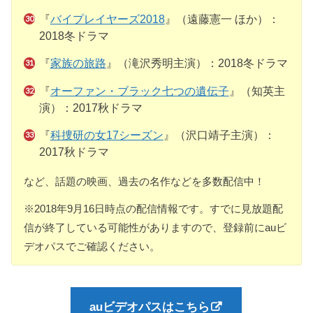
『
バイプレイヤーズ2018
』（遠藤憲一 ほか）：
2018冬ドラマ
『
家族の旅路
』（滝沢秀明主演）：2018冬ドラマ
『
オーファン・ブラック七つの遺伝子
』（知英主
演）：2017秋ドラマ
『
科捜研の女17シーズン
』（沢口靖子主演）：
2017秋ドラマ
など、話題の映画、過去の名作などを多数配信中！
※2018年9月16日時点の配信情報です。すでに見放題配
信が終了している可能性がありますので、登録前にauビ
デオパスでご確認ください。
auビデオパスはこちら