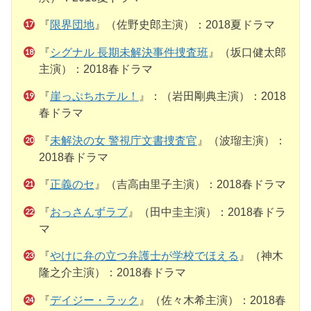
『
限界団地
』（佐野史郎主演）：2018夏ドラマ
『
シグナル 長期未解決事件捜査班
』（坂口健太郎
主演）：2018春ドラマ
『
崖っぷちホテル！
』：（岩田剛典主演）：2018
春ドラマ
『
未解決の女 警視庁文書捜査官
』（波瑠主演）：
2018春ドラマ
『
正義のセ
』（吉高由里子主演）：2018春ドラマ
『
おっさんずラブ
』（田中圭主演）：2018春ドラ
マ
『
やけに弁の立つ弁護士が学校でほえる
』（神木
隆之介主演）：2018春ドラマ
『
デイジー・ラック
』（佐々木希主演）：2018春