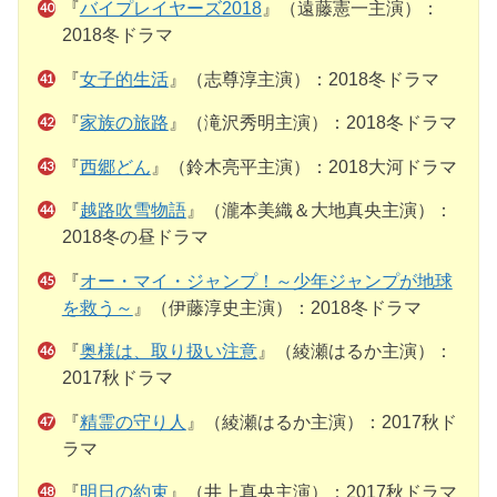
『
バイプレイヤーズ2018
』（遠藤憲一主演）：
2018冬ドラマ
『
女子的生活
』（志尊淳主演）：2018冬ドラマ
『
家族の旅路
』（滝沢秀明主演）：2018冬ドラマ
『
西郷どん
』（鈴木亮平主演）：2018大河ドラマ
『
越路吹雪物語
』（瀧本美織＆大地真央主演）：
2018冬の昼ドラマ
『
オー・マイ・ジャンプ！～少年ジャンプが地球
を救う～
』（伊藤淳史主演）：2018冬ドラマ
『
奥様は、取り扱い注意
』（綾瀬はるか主演）：
2017秋ドラマ
『
精霊の守り人
』（綾瀬はるか主演）：2017秋ド
ラマ
『
明日の約束
』（井上真央主演）：2017秋ドラマ