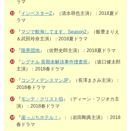
ラマ
『
インベスターZ
』（清水尋也主演）：2018夏ド
ラマ
『
マジで航海してます。Season2
』（飯豊まりえ
＆武田玲奈主演）：2018夏ドラマ
『
限界団地
』（佐野史郎主演）：2018夏ドラマ
『
シグナル 長期未解決事件捜査班
』（坂口健太郎
主演）：2018春ドラマ
『
コンフィデンスマンJP
』（長澤まさみ主演）：
2018春ドラマ
『
モンテ・クリスト伯
』（ディーン・フジオカ主
演）：2018春ドラマ
『
崖っぷちホテル！
』：（岩田剛典主演）：2018
春ドラマ