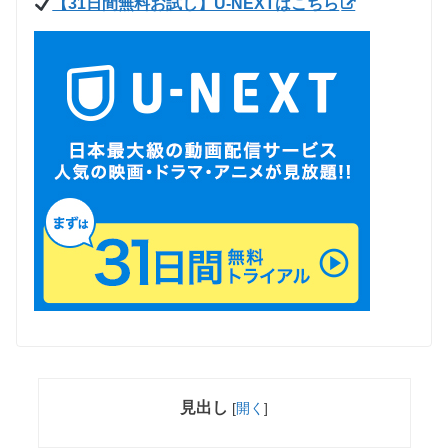
【31日間無料お試し】U-NEXTはこちら
見出し
[
開く
]