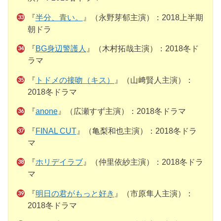
『
半分、青い。
』（永野芽郁主演）：2018上半期
朝ドラ
『
BG身辺警護人
』（木村拓哉主演）：2018冬ド
ラマ
『
トドメの接吻（キス）
』（山﨑賢人主演）：
2018冬ドラマ
『
anone
』（広瀬すず主演）：2018冬ドラマ
『
FINAL CUT
』（亀梨和也主演）：2018冬ドラ
マ
『
ホリデイラブ
』（仲里依紗主演）：2018冬ドラ
マ
『
明日の君がもっと好き
』（市原隼人主演）：
2018冬ドラマ