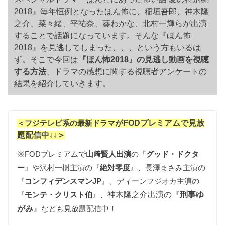
2018』毎年恒例となったほん怖に、稲垣吾郎、神木隆
之介、菜々緒、平祐奈、葵わかな、北村一輝らが出演
することで話題になっています。そんな『ほん怖
2018』を見逃してしまった、、、という方もいるは
ず。そこで今回は
『ほん怖2018』の見逃し動画を視聴
する方法
、ドラマの感想に関する視聴者アンケートの
結果を紹介していきます。
＜フジテレビ系の最新ドラマ
がFODプレミアムで見放
題配信中↓↓＞
※FODプレミアムで
山﨑賢人出演
の『
グッド・ドクタ
ー
』や沢村一樹主演の『
絶対零度
』、長澤まさみ主演の
『
コンフィデンスマンJP
』、ディーンフジオカ主演の
『
モンテ・クリスト伯
』、
神木隆之介出演の『
刑事ゆ
がみ
』
なども見放題配信中！