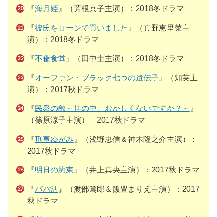
『
海月姫
』（芳根京子主演）：2018冬ドラマ
『
彼氏をローンで買いました
』（真野恵里菜主
演）：2018冬ドラマ
『
不倫食堂
』（田中圭主演）：2018冬ドラマ
『
オーファン・ブラック七つの遺伝子
』（知英主
演）：2017秋ドラマ
『
民衆の敵～世の中、おかしくないですか？～
』
（篠原涼子主演）：2017秋ドラマ
『
刑事ゆがみ
』（浅野忠信＆神木隆之介主演）：
2017秋ドラマ
『
明日の約束
』（井上真央主演）：2017秋ドラマ
『
パパ活
』（渡部篤郎＆飯豊まりえ主演）：2017
秋ドラマ