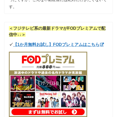
す
。
＜
フジテレビ系の最新ドラマ
がFODプレミアムで配
信中↓↓＞
✓
【1か月無料お試し】FODプレミアムはこちら