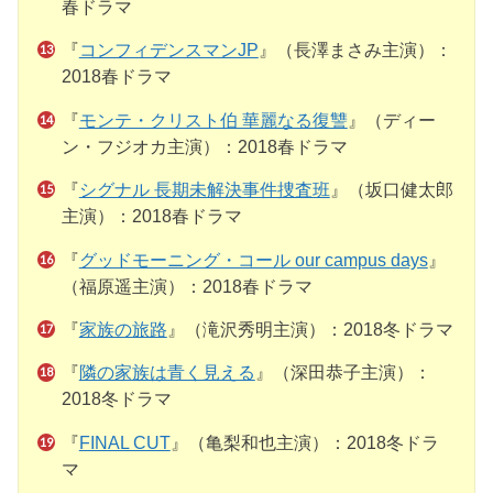
春ドラマ
『
コンフィデンスマンJP
』（長澤まさみ主演）：
2018春ドラマ
『
モンテ・クリスト伯 華麗なる復讐
』（ディー
ン・フジオカ主演）：2018春ドラマ
『
シグナル 長期未解決事件捜査班
』（坂口健太郎
主演）：2018春ドラマ
『
グッドモーニング・コール our campus days
』
（福原遥主演）：2018春ドラマ
『
家族の旅路
』（滝沢秀明主演）：2018冬ドラマ
『
隣の家族は青く見える
』（深田恭子主演）：
2018冬ドラマ
『
FINAL CUT
』（亀梨和也主演）：2018冬ドラ
マ