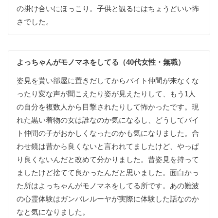
の
掛け合いに
ほっ
こり
。
子供と
観るには
ちょうど
いい
怖
さでした
。
よっちゃ
んが
モノマネを
し
てる（40代女性・無職）
姿見を
貰い
部屋に
置き
だしてから
バイト仲間が
来なく
な
ったり
変な
声が
聞こえたり
姿が
見えたり
して
、
もう
1人
の
自分を
複数人から
目撃されたり
して
怖かったです
。
現
れた
黒い
着物の
女は
誰な
のか
気に
なるし
、
どうして
バイ
ト仲間の
子が
おかしく
なった
のかも
気に
なりました
。
合
わせ鏡は
昔から
良くないと
言われてましたけど
、
やっぱ
り
良くない
んだと
改めて
分かりました
。
昔
姿見を
持って
ましたけど
捨てて
良かった
んだと
思いました
。
面白かっ
た
所は
よっちゃ
んが
モノマネを
し
てる
所です
。
あの
難波
の
心霊体験は
ガンバレルーヤが
実際に
体験した
話な
のか
なと
気に
なりました
。