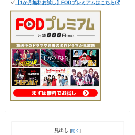
✓
【1か月無料お試し】FODプレミアムはこちら
見出し
[
開く
]