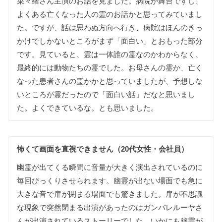
菜
々
緒さん主演の
お話を
見ました
。
病院が
舞台ですし
、
よく
ある
亡くなった
人の
霊の
お話かと
思って
みて
いまし
た
。
ですが
、
話は
思わぬ
方向へ
行き
、
病院はほんの
きっ
かけでしか
ない
ところが
まず
「
面白い
」
と
おもった
部分
です
。
見て
いると
、
霊は
一体
誰の
霊な
のか
わからなく
、
最終的には
動物たちの
霊でした
。
お母さんの
霊か
、
亡く
なった
患者さんの
霊かかと思って
いましたが
、
予想しな
い
ところが
霊だったので
「
面白い
話
」
だなと
思いまし
た
。
よく
できて
いるな
。
とも
思いました
。
怖くて
画面を
直視できません（20代女性・会社員）
幽霊が
出て
くる
瞬間に
音量が
大きく
演出されて
いる
のに
毎回
びっくりさせられます
。
幽霊が
出ない
場面でも
急に
大きな
音で
扉が
閉まる
場面でも
驚きました
。
扉が
不思議
な
現象で
突然
閉まる
出演が
あった
のは
ガンバレルーヤさ
んが
出演されて
いる
ストーリーでした
。
いかにも
幽霊が