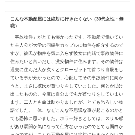
こんな
不動産屋には
絶対に
行きたくない（30代女性・無
職）
「
事故物件
」
が
とても
怖かったです
。
不動産で
働いて
い
た
主人公が
大学の
同級生カップルに
物件を
紹介する
ので
すが
、
彼氏が
物件を
気に入らず
彼女に
内緒で
事故物件に
住みたいと
言い
だし
、
激安物件に
住みます
。
その
物件は
過去に
住んだ
人が
次々と
クローゼットで
首つり自殺を
し
て
いる
事が
分かったので
、
心配してその
事故物件に
向か
うと
、
まさに
彼氏が
首つりを
して
いました
。
何とか
助け
出したものの
、
今度は
自分までもが
首つりを
して
いま
い
ます
。
二人とも
命は
助かりましたが
、
とても
恐ろしい
物
語でした
。
一体
、
なぜこんな
不思議な
事が
起こる
のか
と
ても
恐怖に
思いました
。
ホラー好きとしては
、
スリル感
が
あり
展開が
気に
なって
仕方なかったので
とても
面白か
ったですが
、
こんな
不動産屋には
絶対に
行きたくないで