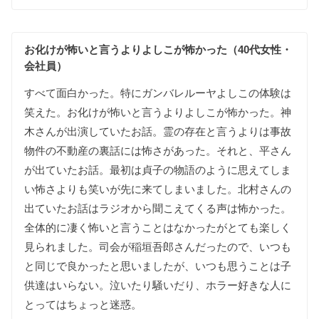
お化けが
怖いと
言うより
よしこが
怖かった（40代女性・
会社員）
すべて
面白かった
。
特に
ガンバレルーヤよしこの
体験は
笑えた
。
お化けが
怖いと
言うより
よしこが
怖かった
。
神
木さんが
出演して
いた
お話
。
霊の
存在と
言うよりは
事故
物件の
不動産の
裏話には
怖さが
あった
。
それと
、
平さん
が
出て
いた
お話
。
最初は
貞子の
物語の
ように
思えて
しま
い
怖さよりも
笑いが
先に
来て
しまいました
。
北村さんの
出て
いた
お話は
ラジオから
聞こえて
くる
声は
怖かった
。
全体的に
凄く
怖いと
言う
ことは
なかったが
とても
楽しく
見られました
。
司会が
稲垣吾郎さんだったので
、
いつも
と同じで
良かったと
思いましたが
、
いつも
思う
ことは
子
供達は
いらない
。
泣いたり
騒いだり
、
ホラー好きな
人に
とっては
ちょっと
迷惑
。