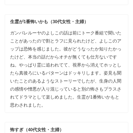
生霊が
1番怖いかも（30代女性・主婦）
ガンバレルーヤの
よしこの
話は
前に
トーク番組で
聞いた
ことが
あったので
割と
ラフに
見られたけど
、
よしこの
ア
ップは
恐怖を
感じました
。
彼が
どう
なったか
知りたかっ
たけど
、
本当の
話だから
オチが
無くても
仕方ないです
ね
。
やっぱり
霊に
追われ
てて
、
視界から
消えて
ホッと
し
たら
真後ろに
いる
パターンは
ドッキリします
。
姿見も
聞
いた
ことの
ある
ような
ストーリーでしたが
、
生身の
人間
の
感情や
憎悪が
入り
混じって
いると
別の
怖さも
プラスさ
れて
ドラマとして
楽しめました
。
生霊が
1番怖いかもと
思わされました
。
怖
すぎ（40代女性・主婦）