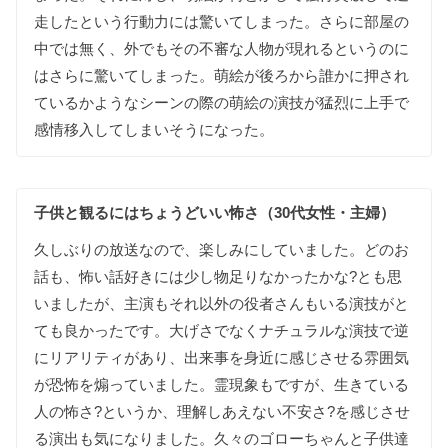
走したという
行動力には
驚いて
しまった
。
さらに
部屋の
中では
無く
、
外でもその
不審な
人物が
現れるという
のに
は
さらに
驚いて
しまった
。
萌絵が
後ろから
誰かに
押され
て
いるか
ような
シーンの
際の
萌絵の
演技が
猛烈に
上手で
感情移入して
しまいそうに
なった
。
子供と
観るには
ちょうど
いい
怖さ（30代女性・主婦）
久しぶりの
放送なので
、
楽しみに
して
いました
。
どの
お
話も
、
怖い
話好きには
少し
物足りなかったかな
?
とも
思
いましたが
、
主演も
それ
以外の
役者さんも
いる
演技が
と
ても
良かったです
。
大げさでなく
ナチュラルな
演技で
逆
に
リアリティが
あり
、
出来事を
身近に
感じさせる
雰囲気
が
恐怖を
煽って
いました
。
霊現象もですが
、
生きて
いる
人の
怖さ
?
というか
、
理解し
あえない
不安さ
?
を
感じさせ
る
演出も
気に
なりました
。
久々の
ゴローちゃんと
子供達