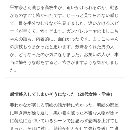
平祐奈さん演じる
高校生が
、
追いかけられる
のが
、
動き
が
ものすごく
怖かったです
。
じーっと
見てられない
感じ
で
、
目を
半分
つむりながら
見てました
。
追いかける
スピ
ードが
早くて
、
怖
すぎます
。
ガンバレルーヤの
よしこち
ゃんの
話も
、
内容的に
、
面白かったです
。
よしこちゃん
の
演技も
うまかったと
思います
。
数珠を
くれた
男の
人
が
、
どう
なった
のか
気に
なりました
。
お笑いの
人が
、
本
当に
怖そうな
顔を
すると
、
怖さが
ます
ような
気が
しまし
た
。
感情移入して
しまいそうに
なった（20代女性・学生）
葵わかなが
演じる
萌絵の
話が
特に
怖かった
。
萌絵の
部屋
に
呻き声が
繰り返し
、
黒い
箱を
被った
不審な
人物が
徐々
に
萌絵に
近づいて
いる
シーンでは
思わず
悲鳴を
上げて
し
まった
。
それに対し
、
萌絵が
何とか
して
強行突破して
逃