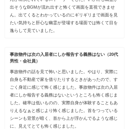
出そうな
BGMが
流れ出すと
怖くて
画面を
直視できませ
ん
。
出て
くると
わかって
いる
のに
ギリギリまで
画面を
見
たい
気持ちと
肝心な
幽霊が
登場する
場面では
怖くて
目を
逸らして
見て
いました
。
事故物件は
次の
入居者にしか
報告する
義務は
ない（20代
男性・会社員）
事故物件の
話を
見て
怖いと
思いました
。
やはり
、
実際に
自身も
不動産で
家を
借りたり
する
ときが
あったので
、
す
ごく
身近に
感じて
怖く
感じました
。
事故物件は
次の
入居
者にしか
報告する
義務は
ないという
ところも
怖く
感じま
した
。
確率は
低いものの
、
実際
自身が
体験する
ことも
あ
りえるなぁと
感じより
怖く
感じました
。
首を
つって
いる
シーンも
背景が
暗く
、
首から
上が
浮かん
でる
ような
感じ
に
、
見えて
とても
怖く
感じました
。