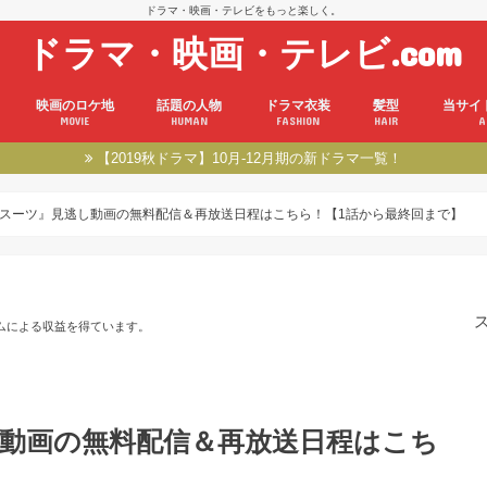
ドラマ・映画・テレビをもっと楽しく。
ドラマ・映画・テレビ.com
映画のロケ地
話題の人物
ドラマ衣装
髪型
当サイ
MOVIE
HUMAN
FASHION
HAIR
A
【2019秋ドラマ】10月-12月期の新ドラマ一覧！
TS/スーツ』見逃し動画の無料配信＆再放送日程はこちら！【1話から最終回まで】
ムによる収益を得ています。
逃し動画の無料配信＆再放送日程はこち