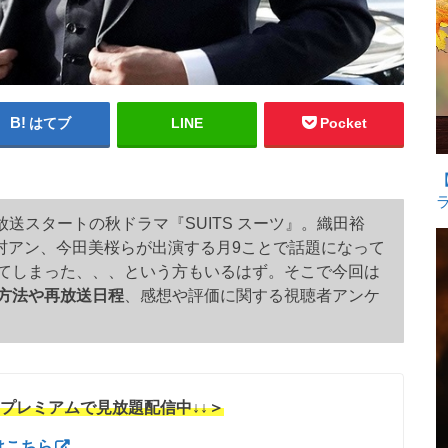
はてブ
LINE
Pocket
で放送スタートの秋ドラマ『SUITS スーツ』。織田裕
村アン、今田美桜らが出演する月9ことで話題になって
逃してしまった、、、という方もいるはず。そこで今回は
方法や再放送日程
、感想や評価に関する視聴者アンケ
ODプレミアムで見放題配信中↓↓＞
はこちら