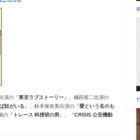
出演の『
東京ラブストーリー
』、織田裕二出演の
ば奴がいる
』、鈴木保奈美出演の『
愛という名のも
演の『
トレース 科捜研の男
』、『
C
RISIS 公
安機動