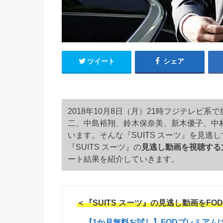
ツイート
シェア
2018年10月8日（月）21時フジテレビ系
二、中島裕翔、鈴木保奈美、新木優子、中
います。そんな『SUITS スーツ』を見
『SUITS スーツ』の
見逃し動画を視聴する
ート結果を紹介していきます。
＜『SUITS スーツ』の見逃し動画をF
→
【1か月無料お試し】FODプレミアム