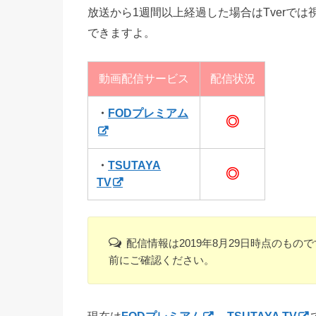
放送から1週間以上経過した場合はTverで
できますよ。
動画配信サービス
配信状況
・
FODプレミアム
◎
・
TSUTAYA
◎
TV
配信情報は2019年8月29日時点のも
前にご確認ください。
現在は