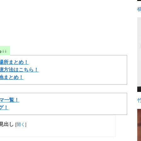
↓↓
場所まとめ！
視聴方法はこちら！
ケ地まとめ！
ラマ一覧！
グ！
見出し
[
開く
]