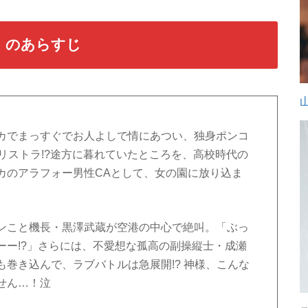
y-』のあらすじ
カでまっすぐでお人よしで情にあつい、独身ポンコ
リストラ!?途方に暮れていたところを、高校時代の
カのアラフォー男性CAとして、女の園に放り込ま
ンこと機長・黒澤武蔵が空港の中心で絶叫。「ぶっ
ーー!?」さらには、不愛想な孤高の副操縦士・成瀬
巻き込んで、ラブバトルは急展開!? 神様、こんな
せん…！泣