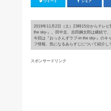
ツイート
シェア
2019年11月2日（土）23時15分からテ
the sky-』。田中圭、吉田鋼太郎は継
今回は『おっさんずラブ-in the sky
フ情報、気になるあらすじについて紹介し
スポンサードリンク