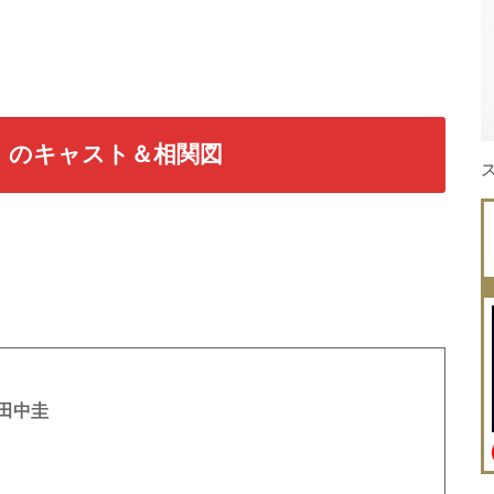
ky-』のキャスト＆相関図
田中圭