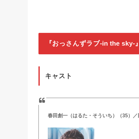
『おっさんずラブ-in the s
キャスト
春田創一（はるた・そういち）（35）／