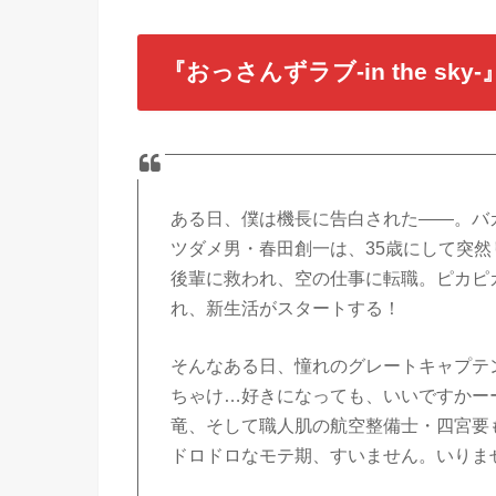
『おっさんずラブ-in the sk
ある日、僕は機長に告白された――。バ
ツダメ男・春田創一は、35歳にして突然
後輩に救われ、空の仕事に転職。ピカピ
れ、新生活がスタートする！
そんなある日、憧れのグレートキャプテ
ちゃけ…好きになっても、いいですかー
竜、そして職人肌の航空整備士・四宮要も
ドロドロなモテ期、すいません。いりま