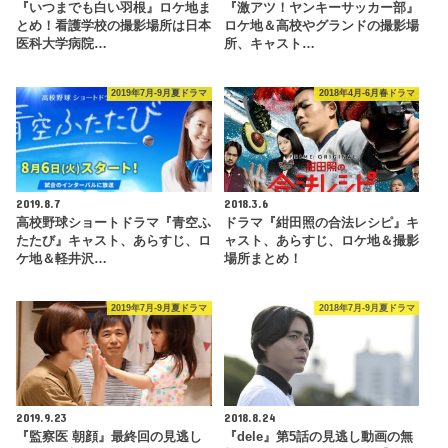
『いつまでも白い羽根』ロケ地ま
『激アツ！ヤンキーサッカー部』
とめ！看護学校の撮影場所は日本
ロケ地＆高校やグランドの撮影場
医科大学病院…
所、キャスト…
2019年7月-9月夏ドラマ
2018年4月-6月春ドラマ
2019.8.7
2018.3.6
高校野球ショートドラマ『青空ふ
ドラマ『紺田照の合法レシピ』キ
たたび』キャスト、あらすじ、ロ
ャスト、あらすじ、ロケ地＆撮影
ケ地＆軽井沢…
場所まとめ！
2019年7月-9月夏ドラマ
2018年7月-9月夏ドラマ
2019.9.23
2018.8.24
『監察医 朝顔』最終回の見逃し
『dele』第5話の見逃し動画の無