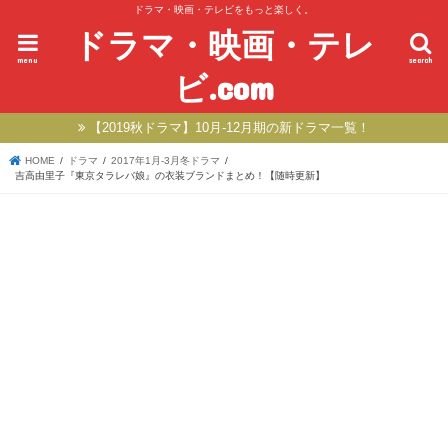
ドラマ・映画・テレビをもっと楽しく。
ドラマ・映画・テレ
menu
search
ビ.com
【2019秋ドラマ】10月-12月期の新ドラマ一覧！
HOME
ドラマ
2017年1月-3月冬ドラマ
吉高由里子『東京タラレバ娘』の衣装ブランドまとめ！【随時更新】