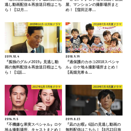
逃し動画配信＆再放送日程はこち
屋、マンションの撮影場所まと
ら！【12月…
め！【窪田正孝…
2019年10月-12月秋ドラマ
2018年7月-9月夏ドラマ
2019.10.4
2018.9.19
『孤独のグルメ2019』見逃し動
『過保護のカホコ2018スペシャ
画の無料配信＆再放送日程はこち
ル』ロケ地＆撮影場所まとめ！
ら！【1話…
【高畑充希＆…
2017年1月-3月冬ドラマ
2019年7月-9月夏ドラマ
2016.11.5
2019.8.23
『不機嫌な果実スペシャル』ロケ
『凪のお暇』6話の見逃し動画の
地＆撮影場所、キャストまとめ！
無料配信はこちら！【8月23日放