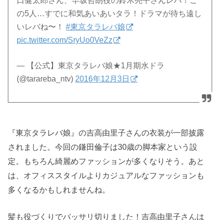
口健太郎さん、早坂哲朗役の鈴木亮平さんレバ！こ
の5人…すでに和気あいあいタラ！ドラマが待ち遠し
いレバね〜！
#東京タラレバ娘
pic.twitter.com/SryUo0VeZz
— 【公式】東京タラレバ娘★1月期水ドラ
(@tarareba_ntv)
2016年12月3日
『東京タラレバ娘』の吉高由里子さんの衣装が一部披露
されました。今回の鎌田倫子は30歳の脚本家という設
定。もちろん綺麗めファッションが多くなりそう。あと
は、オフィススタイルよりカジュアルなファッションも
多くなるかもしれませんね。
髪も役づくりでバッサリ切りました！吉高由里子さんは