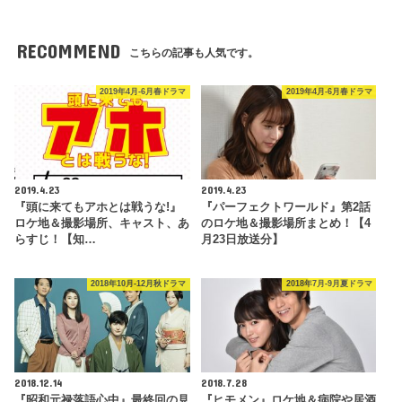
RECOMMEND
こちらの記事も人気です。
2019年4月-6月春ドラマ
2019年4月-6月春ドラマ
2019.4.23
2019.4.23
『頭に来てもアホとは戦うな!』
『パーフェクトワールド』第2話
ロケ地＆撮影場所、キャスト、あ
のロケ地＆撮影場所まとめ！【4
らすじ！【知…
月23日放送分】
2018年10月-12月秋ドラマ
2018年7月-9月夏ドラマ
2018.12.14
2018.7.28
『昭和元禄落語心中』最終回の見
『ヒモメン』ロケ地＆病院や居酒