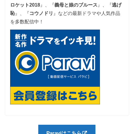
ロケット2018
』、『
義母と娘のブルース
』、『
逃げ
恥
』、『
コウノドリ
』などの最新ドラマや人気作品
を多数配信中！
Paraviはこちら