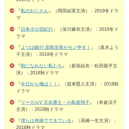
『
私のおじさん
』（岡田結実主演）：2019冬ドラ
マ
『
日本ボロ宿紀行
』（深川麻衣主演）：2019冬ド
ラマ
『
よつば銀行 原島浩美がモノ申す！
』（真木よう
子主演）：2019冬ドラマ
『
獣になれない私たち
』（新垣結衣・松田龍平主
演）：2018秋ドラマ
『
今日から俺は！！
』（賀来賢人主演）：2018秋
ドラマ
『
リーガルV 元弁護士・小鳥遊翔子
』（米倉涼子
主演）：2018秋ドラマ
『
僕らは奇跡でできている
』（高橋一生主演）：
2018秋ドラマ