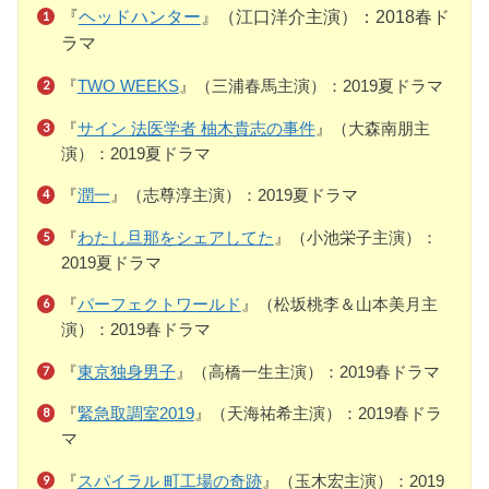
『
ヘッドハンター
』（江口洋介主演）：2018春ド
ラマ
『
TWO WEEKS
』（三浦春馬主演）：2019夏ドラマ
『
サイン 法医学者 柚木貴志の事件
』（大森南朋主
演）：2019夏ドラマ
『
潤一
』（志尊淳主演）：2019夏ドラマ
『
わたし旦那をシェアしてた
』（小池栄子主演）：
2019夏ドラマ
『
パーフェクトワールド
』（松坂桃李＆山本美月主
演）：2019春ドラマ
『
東京独身男子
』（高橋一生主演）：2019春ドラマ
『
緊急取調室2019
』（天海祐希主演）：2019春ドラ
マ
『
スパイラル 町工場の奇跡
』（玉木宏主演）：2019