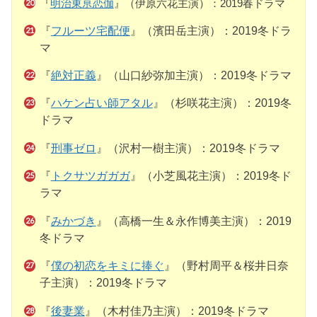
『
明治東亰恋伽
』（伊原六花主演）：2019春ドラマ
『
フルーツ宅配便
』（濱田岳主演）：2019冬ドラ
マ
『
絶対正義
』（山口紗弥加主演）：2019冬ドラマ
『
ハケン占い師アタル
』（杉咲花主演）：2019冬
ドラマ
『
刑事ゼロ
』（沢村一樹主演）：2019冬ドラマ
『
トクサツガガガ
』（小芝風花主演）：2019冬ド
ラマ
『
みかづき
』（高橋一生＆永作博美主演）：2019
冬ドラマ
『
僕の初恋をキミに捧ぐ
』（野村周平＆桜井日奈
子主演）：2019冬ドラマ
『
後妻業
』（木村佳乃主演）：2019冬ドラマ