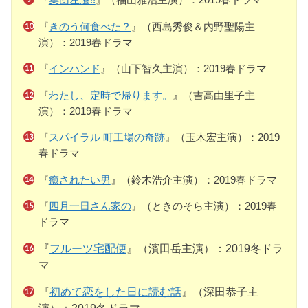
『
きのう何食べた？
』（西島秀俊＆内野聖陽主
演）：2019春ドラマ
『
インハンド
』（山下智久主演）：2019春ドラマ
『
わたし、定時で帰ります。
』（吉高由里子主
演）：2019春ドラマ
『
スパイラル 町工場の奇跡
』（玉木宏主演）：2019
春ドラマ
『
癒されたい男
』（鈴木浩介主演）：2019春ドラマ
『
四月一日さん家の
』（ときのそら主演）：2019春
ドラマ
『
フルーツ宅配便
』（濱田岳主演）：2019冬ドラ
マ
『
初めて恋をした日に読む話
』（深田恭子主