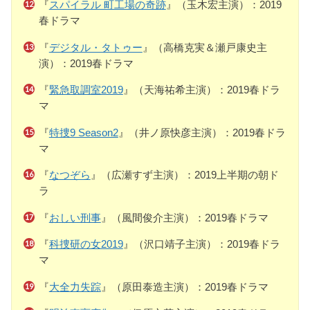
『
スパイラル 町工場の奇跡
』（玉木宏主演）：2019
春ドラマ
『
デジタル・タトゥー
』（高橋克実＆瀬戸康史主
演）：2019春ドラマ
『
緊急取調室2019
』（天海祐希主演）：2019春ドラ
マ
『
特捜9 Season2
』（井ノ原快彦主演）：2019春ドラ
マ
『
なつぞら
』（広瀬すず主演）：2019上半期の朝ド
ラ
『
おしい刑事
』（風間俊介主演）：2019春ドラマ
『
科捜研の女2019
』（沢口靖子主演）：2019春ドラ
マ
『
大全力失踪
』（原田泰造主演）：2019春ドラマ