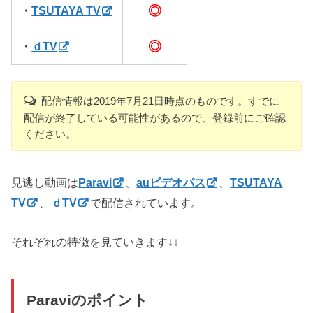
◎
・
TSUTAYA TV
◎
・
ｄTV
配信情報は2019年7月21日時点のものです。すでに
配信が終了している可能性があるので、登録前にご確認
ください。
見逃し動画は
Paravi
、
auビデオパス
、
TSUTAYA
TV
、
ｄTV
で配信されています。
それぞれの特徴を見ていきます↓↓
Paraviのポイント