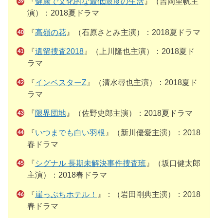
『
健康で文化的な最低限度の生活
』（吉岡里帆主
演）：2018夏ドラマ
『
高嶺の花
』（石原さとみ主演）：2018夏ドラマ
『
遺留捜査2018
』（上川隆也主演）：2018夏ド
ラマ
『
インベスターZ
』（清水尋也主演）：2018夏ド
ラマ
『
限界団地
』（佐野史郎主演）：2018夏ドラマ
『
いつまでも白い羽根
』（新川優愛主演）：2018
春ドラマ
『
シグナル 長期未解決事件捜査班
』（坂口健太郎
主演）：2018春ドラマ
『
崖っぷちホテル！
』：（岩田剛典主演）：2018
春ドラマ