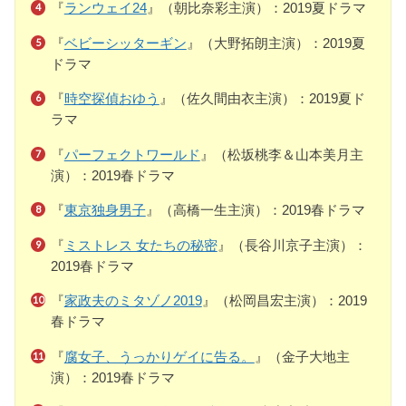
『
ランウェイ24
』（朝比奈彩主演）：2019夏ドラマ
『
ベビーシッターギン
』（大野拓朗主演）：2019夏
ドラマ
『
時空探偵おゆう
』（佐久間由衣主演）：2019夏ド
ラマ
『
パーフェクトワールド
』（松坂桃李＆山本美月主
演）：2019春ドラマ
『
東京独身男子
』（高橋一生主演）：2019春ドラマ
『
ミストレス 女たちの秘密
』（長谷川京子主演）：
2019春ドラマ
『
家政夫のミタゾノ2019
』（松岡昌宏主演）：2019
春ドラマ
『
腐女子、うっかりゲイに告る。
』（金子大地主
演）：2019春ドラマ