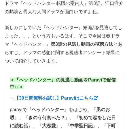
ドラマ『ヘッドハンター 転職の案内人』第3話。江口洋介
の熱演と骨太な人間ドラマが面白いですよね。
楽しみにしていた『ヘッドハンター』第3話を見逃してし
まった、、、という方もいるはず。そこで今回は春ドラ
マ『ヘッドハンター』
第3話の見逃し動画の視聴方法
とあ
らすじ、ドラマの感想に関する視聴者アンケート結果に
ついて紹介していきます。
＜『ヘッドハンター』の見逃し動画をParaviで配信
中↓↓＞
→
【30日間無料お試し】Paraviはこちら
paraviで『
ヘッドハンター
』をはじめ、『
凪のお
暇
』、『
きのう何食べた？
』、『
初めて恋をした日
に読む話
』、『
大恋愛
』、『
中学聖日記
』、『
下町