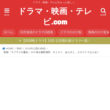
ドラマ・映画・テレビをもっと楽しく。
ドラマ・映画・テレ
menu
search
ビ.com
ホーム
10月放送のドラマ日程表
ドラマのロケ地
映画のロケ地
【2019秋ドラマ】10月-12月期の新ドラマ一覧！
HOME
映画
2018年公開の映画
映画『ラプラスの魔女』ロケ地＆撮影場所、キャスト、あらすじ、エキストラまとめ！