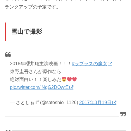
ランクアップの予定です。
雪山で撮影
2018年櫻井翔主演映画！！！
#ラプラスの魔女
東野圭吾さんが原作なら
絶対面白い！！楽しみだ
pic.twitter.com/iNqG2DOwtE
— さとしぉ⋆͛*͛ (@satoshio_1126)
2017年3月19日