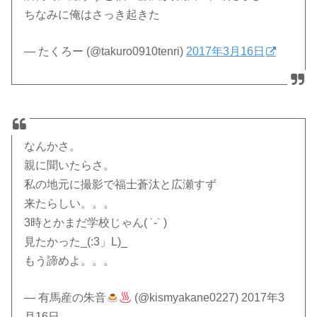
ちなみに俺はさっき起きた
— たくろー (@takuro0910tenri)
2017年3月16日
なんかさ。
親に聞いたらさ。
私の地元に撮影で福士蒼汰と広瀬すず
来たらしい。。。
3時とかまだ学校じゃん( ˙-˙ )
見たかった_(:3」L)_
もう諦めよ。。。
— 有馬産の朱音
(@kismyakane0227) 2017年3
月16日