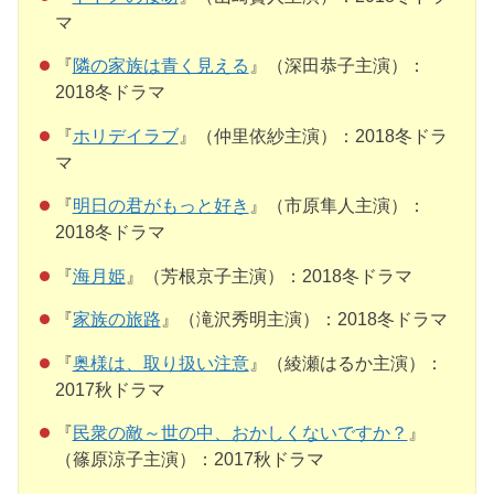
マ
『
隣の家族は青く見える
』（深田恭子主演）：
2018冬ドラマ
『
ホリデイラブ
』（仲里依紗主演）：2018冬ドラ
マ
『
明日の君がもっと好き
』（市原隼人主演）：
2018冬ドラマ
『
海月姫
』（芳根京子主演）：2018冬ドラマ
『
家族の旅路
』（滝沢秀明主演）：2018冬ドラマ
『
奥様は、取り扱い注意
』（綾瀬はるか主演）：
2017秋ドラマ
『
民衆の敵～世の中、おかしくないですか？
』
（篠原涼子主演）：2017秋ドラマ