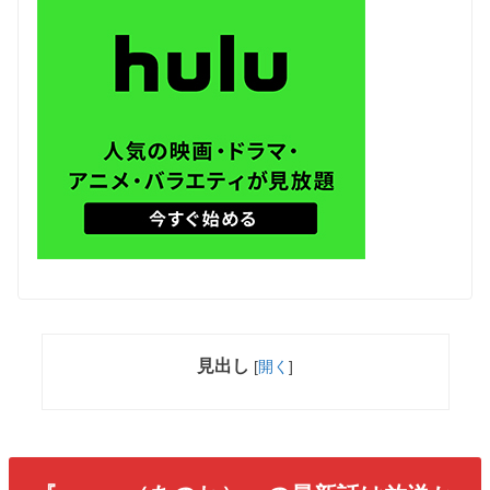
見出し
[
開く
]