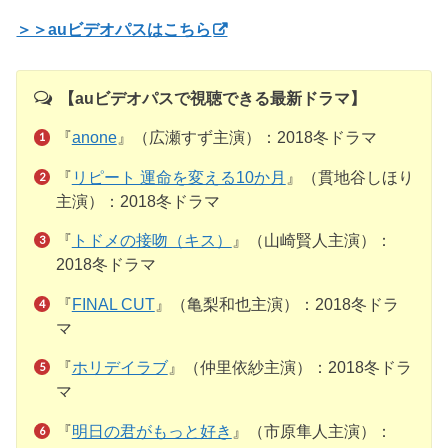
＞＞auビデオパスはこちら
【auビデオパスで視聴できる最新ドラマ】
『
anone
』（広瀬すず主演）：2018冬ドラマ
『
リピート 運命を変える10か月
』（貫地谷しほり
主演）：2018冬ドラマ
『
トドメの接吻（キス）
』（山崎賢人主演）：
2018冬ドラマ
『
FINAL CUT
』（亀梨和也主演）：2018冬ドラ
マ
『
ホリデイラブ
』（仲里依紗主演）：2018冬ドラ
マ
『
明日の君がもっと好き
』（市原隼人主演）：