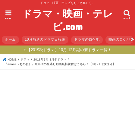
ドラマ・映画・テレビをもっと楽しく。
ドラマ・映画・テレ
menu
search
ビ.com
ホーム
10月放送のドラマ日程表
ドラマのロケ地
映画のロケ地
【2019秋ドラマ】10月-12月期の新ドラマ一覧！
HOME
ドラマ
2018年1月-3月冬ドラマ
『anone（あのね）』最終回の見逃し動画無料視聴はこちら！【3月21日放送分】