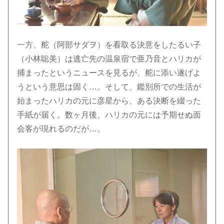
一方、舵（阿部サダヲ）を看取る決意をしたるい子
（小林聡美）は逃亡先の温泉宿で亜乃音とハリカが
捕まったというニュースを見るが、舵に添い遂げよ
うという意思は固く…。そして、鑑別所での生活が
始まったハリカの元に彦星から、ある決断を綴った
手紙が届く。数ヶ月後、ハリカの元には予期せぬ面
会客が現れるのだが…。