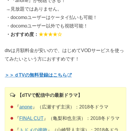
・『anone』が視聴できる！
→見放題ではありません。
・docomoユーザーはケータイ払いも可能！
・docomoユーザー以外でも視聴可能！
・おすすめ度：
★★★★☆
dtvは月額料金が安いので、はじめてVODサービスを使っ
てみたいという方におすすめです！
＞＞ｄTVの無料登録はこちら
【dTVで配信中の最新ドラマ】
『
anone
』（広瀬すず主演）：2018冬ドラマ
『
FINAL CUT
』（亀梨和也主演）：2018冬ドラマ
『
トドメの接吻
』（山崎賢人主演）：2018冬ドラ