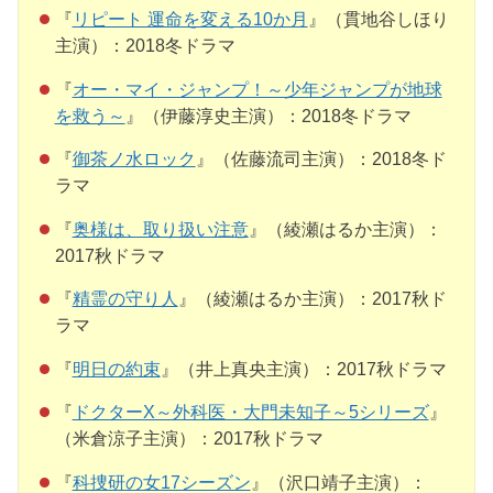
『
リピート 運命を変える10か月
』（貫地谷しほり
主演）：2018冬ドラマ
『
オー・マイ・ジャンプ！～少年ジャンプが地球
を救う～
』（伊藤淳史主演）：2018冬ドラマ
『
御茶ノ水ロック
』（佐藤流司主演）：2018冬ド
ラマ
『
奥様は、取り扱い注意
』（綾瀬はるか主演）：
2017秋ドラマ
『
精霊の守り人
』（綾瀬はるか主演）：2017秋ド
ラマ
『
明日の約束
』（井上真央主演）：2017秋ドラマ
『
ドクターX～外科医・大門未知子～5シリーズ
』
（米倉涼子主演）：2017秋ドラマ
『
科捜研の女17シーズン
』（沢口靖子主演）：