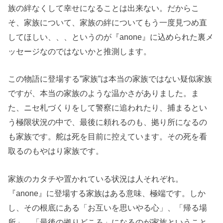
族の絆なくして幸せになることは出来ない。だからこ
そ、家族について、家族の絆についてもう一度見つめ直
してほしい、、、というのが『anone』に込められた裏メ
ッセージなのではないかと推測します。
この物語に登場する”家族”は本当の家族ではない疑似家族
ですが、本当の家族のような温かさがありました。ま
た、ニセ札づくりをして警察に追われたり、捕まるとい
う極限状況の中で、最後に頼れるのも、拠り所になるの
も家族です。舵は死を目前に控えています。その死を看
取るのもやはり家族です。
家族のカタチや置かれている状況は人それぞれ。
『anone』に登場する家族はある意味、極端です。しか
し、その根底にある「お互いを思いやる心」、「帰る場
所」、「最後の拠りどころ」になるのが家族ということ