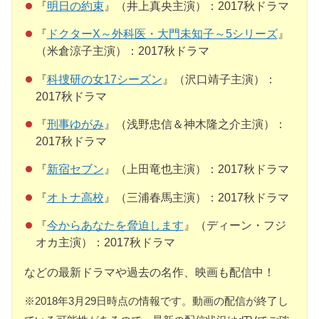
『
明日の約束
』（井上真央主演）：2017秋ドラマ
『
ドクターX～外科医・大門未知子～5シリーズ
』
（米倉涼子主演）：2017秋ドラマ
『
科捜研の女17シーズン
』（沢口靖子主演）：
2017秋ドラマ
『
刑事ゆがみ
』（浅野忠信＆神木隆之介主演）：
2017秋ドラマ
『
新宿セブン
』（上田竜也主演）：2017秋ドラマ
『
オトナ高校
』（三浦春馬主演）：2017秋ドラマ
『
今からあなたを脅迫します
』（ディーン・フジ
オカ主演）：2017秋ドラマ
などの最新ドラマや過去の名作、映画も配信中！
※2018年3月29日時点の情報です。動画の配信が終了し