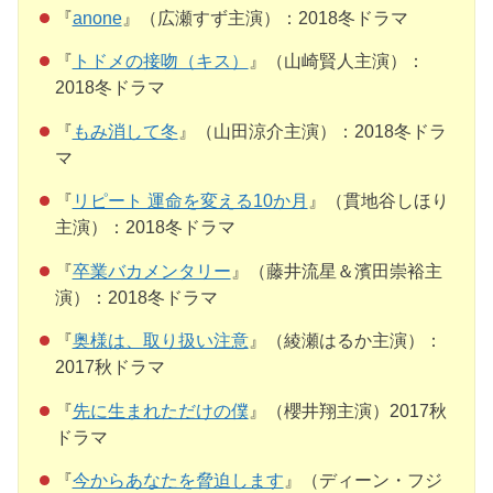
『
anone
』（広瀬すず主演）：2018冬ドラマ
『
トドメの接吻（キス）
』（山崎賢人主演）：
2018冬ドラマ
『
もみ消して冬
』（山田涼介主演）：2018冬ドラ
マ
『
リピート 運命を変える10か月
』（貫地谷しほり
主演）：2018冬ドラマ
『
卒業バカメンタリー
』（藤井流星＆濱田崇裕主
演）：2018冬ドラマ
『
奥様は、取り扱い注意
』（綾瀬はるか主演）：
2017秋ドラマ
『
先に生まれただけの僕
』（櫻井翔主演）2017秋
ドラマ
『
今からあなたを脅迫します
』（ディーン・フジ