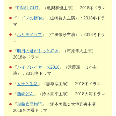
『
FINAL CUT
』（亀梨和也主演）：2018冬ドラマ
『
トドメの接吻
』（山崎賢人主演）：2018冬ドラ
マ
『
ホリデイラブ
』（仲里依紗主演）：2018冬ドラ
マ
『
明日の君がもっと好き
』（市原隼人主演）：
2018冬ドラマ
『
バイプレイヤーズ2018
』（遠藤憲一ほか主
演）：2018冬ドラマ
『
女子的生活
』（志尊淳主演）：2018冬ドラマ
『
西郷どん
』（鈴木亮平主演）：2018大河ドラマ
『
越路吹雪物語
』（瀧本美織＆大地真央主演）：
2018冬の昼ドラマ