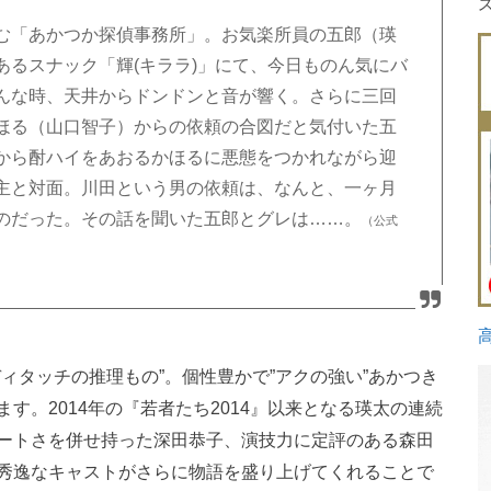
む「あかつか探偵事務所」。お気楽所員の五郎（瑛
あるスナック「輝(キララ)」にて、今日ものん気にバ
んな時、天井からドンドンと音が響く。さらに三回
ほる（山口智子）からの依頼の合図だと気付いた五
から酎ハイをあおるかほるに悪態をつかれながら迎
主と対面。川田という男の依頼は、なんと、一ヶ月
のだった。その話を聞いた五郎とグレは……。
（公式
ィタッチの推理もの”。個性豊かで”アクの強い”あかつき
す。2014年の『若者たち2014』以来となる瑛太の連続
ートさを併せ持った深田恭子、演技力に定評のある森田
秀逸なキャストがさらに物語を盛り上げてくれることで