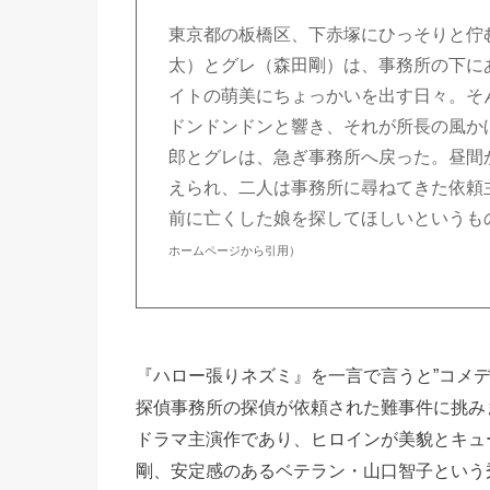
東京都の板橋区、下赤塚にひっそりと佇
太）とグレ（森田剛）は、事務所の下に
イトの萌美にちょっかいを出す日々。そ
ドンドンドンと響き、それが所長の風か
郎とグレは、急ぎ事務所へ戻った。昼間
えられ、二人は事務所に尋ねてきた依頼
前に亡くした娘を探してほしいというも
ホームページから引用）
『ハロー張りネズミ』を一言で言うと”コメデ
探偵事務所の探偵が依頼された難事件に挑みま
ドラマ主演作であり、ヒロインが美貌とキュ
剛、安定感のあるベテラン・山口智子という