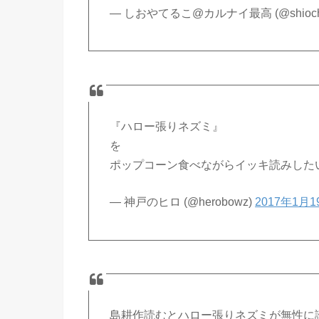
— しおやてるこ@カルナイ最高 (@shioch
『ハロー張りネズミ』
を
ポップコーン食べながらイッキ読みした
— 神戸のヒロ (@herobowz)
2017年1月1
島耕作読むとハロー張りネズミが無性に