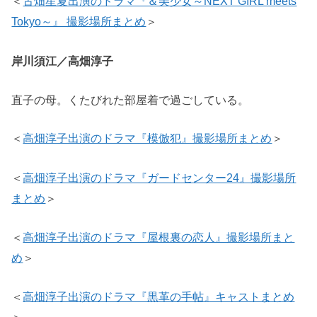
＜
古畑星夏出演のドラマ『＆美少女～NEXT GIRL meets
Tokyo～』 撮影場所まとめ
＞
岸川須江／
高畑淳子
直子の母。くたびれた部屋着で過ごしている。
＜
高畑淳子出演のドラマ『模倣犯』撮影場所まとめ
＞
＜
高畑淳子出演のドラマ『ガードセンター24』撮影場所
まとめ
＞
＜
高畑淳子出演のドラマ『屋根裏の恋人』撮影場所まと
め
＞
＜
高畑淳子出演のドラマ『黒革の手帖』キャストまとめ