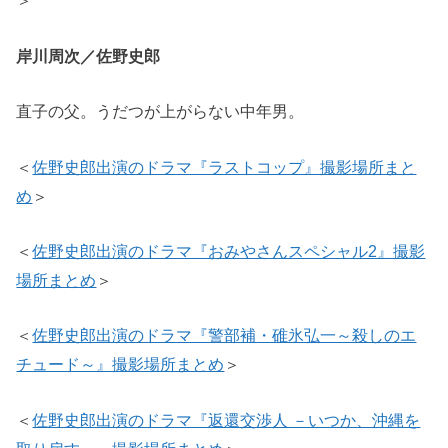
＞
岸川周次／佐野史郎
直子の父。うだつが上がらない中年男。
＜
佐野史郎出演のドラマ『ラストコップ』撮影場所まと
め
＞
＜
佐野史郎出演のドラマ『おみやさんスペシャル2』撮影
場所まとめ
＞
＜
佐野史郎出演のドラマ『警部補・碓氷弘一～殺しのエ
チュード～』撮影場所まとめ
＞
＜
佐野史郎出演のドラマ『返還交渉人 －いつか、沖縄を