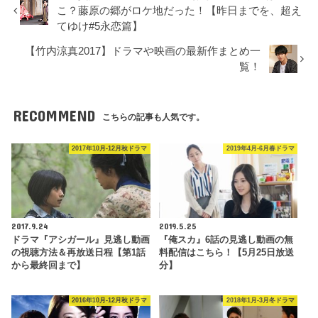
こ？藤原の郷がロケ地だった！【昨日までを、超え
てゆけ#5永恋篇】
【竹内涼真2017】ドラマや映画の最新作まとめ一
覧！
RECOMMEND
こちらの記事も人気です。
2017年10月-12月秋ドラマ
2019年4月-6月春ドラマ
2017.9.24
2019.5.25
ドラマ『アシガール』見逃し動画
『俺スカ』6話の見逃し動画の無
の視聴方法＆再放送日程【第1話
料配信はこちら！【5月25日放送
から最終回まで】
分】
2016年10月-12月秋ドラマ
2018年1月-3月冬ドラマ