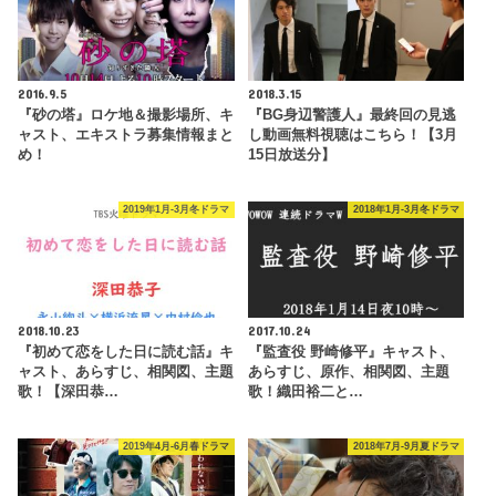
2016.9.5
2018.3.15
『砂の塔』ロケ地＆撮影場所、キ
『BG身辺警護人』最終回の見逃
ャスト、エキストラ募集情報まと
し動画無料視聴はこちら！【3月
め！
15日放送分】
2019年1月-3月冬ドラマ
2018年1月-3月冬ドラマ
2018.10.23
2017.10.24
『初めて恋をした日に読む話』キ
『監査役 野崎修平』キャスト、
ャスト、あらすじ、相関図、主題
あらすじ、原作、相関図、主題
歌！【深田恭…
歌！織田裕二と…
2019年4月-6月春ドラマ
2018年7月-9月夏ドラマ