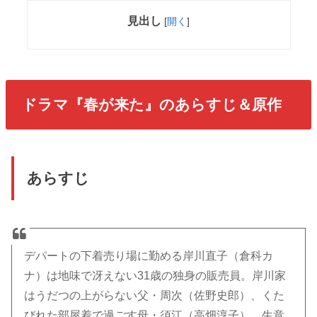
見出し
[
開く
]
ドラマ『春が来た』のあらすじ＆原作
あらすじ
デパートの下着売り場に勤める岸川直子（倉科カ
ナ）は地味で冴えない31歳の独身の販売員。岸川家
はうだつの上がらない父・周次（佐野史郎）、くた
びれた部屋着で過ごす母・須江（高畑淳子）、生意