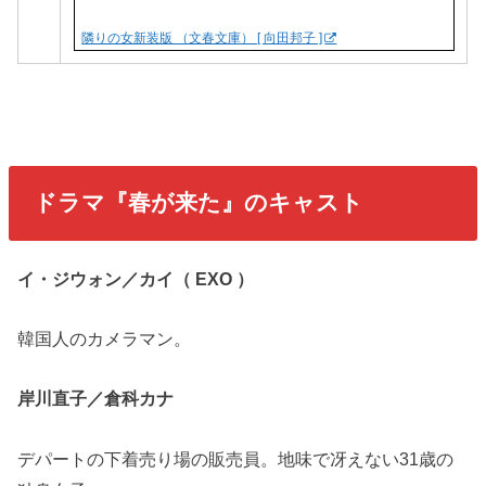
隣りの女新装版 （文春文庫） [ 向田邦子 ]
ドラマ『春が来た』のキャスト
イ・ジウォン／カイ（ EXO ）
韓国人のカメラマン。
岸川直子／倉科カナ
デパートの下着売り場の販売員。地味で冴えない31歳の