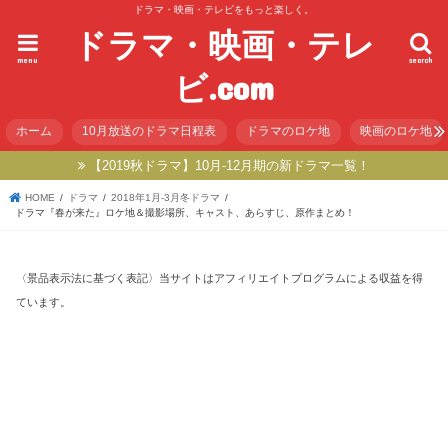
ドラマ・映画・テレビをもっと楽しく。
ドラマ・映画・テレ
menu
search
ビ.com
ホーム
10月放送のドラマ日程表
ドラマのロケ地
映画のロケ地
【2019秋ドラマ】10月-12月期の新ドラマ一覧！
HOME
ドラマ
2018年1月-3月冬ドラマ
ドラマ『春が来た』ロケ地＆撮影場所、キャスト、あらすじ、原作まとめ！
〈景品表示法に基づく表記〉当サイトはアフィリエイトプログラムによる収益を得
ています。