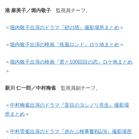
港 麻美子／堀内敬子
監視員チーフ。
＜
堀内敬子出演のドラマ『砂の塔』撮影場所まとめ
＞
＜
堀内敬子出演の映画『疾風ロンド』ロケ地まとめ
＞
＜
堀内敬子出演の映画『君と100回目の恋』ロケ地まとめ
＞
新川 仁一郎／中村梅雀
監視員副チーフ。
＜
中村梅雀出演のドラマ『盲目のヨシノリ先生』撮影場
所まとめ
＞
＜
中村雲雀出演のドラマ『赤かぶ検事奮戦記6』撮影場所