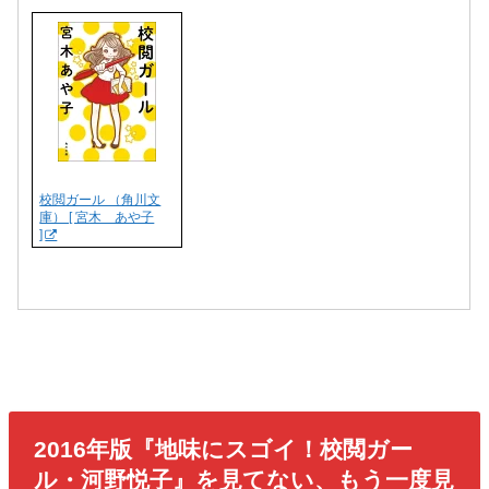
校閲ガール （角川文
庫） [ 宮木 あや子
]
2016年版『地味にスゴイ！校閲ガー
ル・河野悦子』を見てない、もう一度見