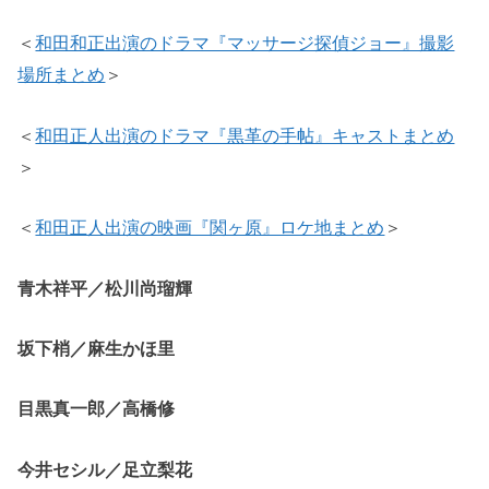
＜
和田和正出演のドラマ『マッサージ探偵ジョー』撮影
場所まとめ
＞
＜
和田正人出演のドラマ『黒革の手帖』キャストまとめ
＞
＜
和田正人出演の映画『関ヶ原』ロケ地まとめ
＞
青木祥平／松川尚瑠輝
坂下梢／麻生かほ里
目黒真一郎／高橋修
今井セシル／足立梨花