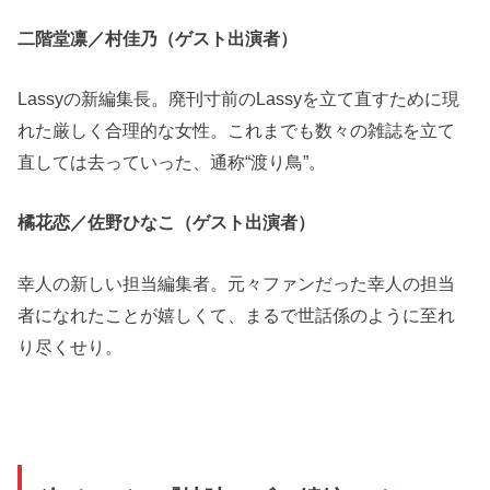
二階堂凛／村佳乃（ゲスト出演者）
Lassyの
新編集長
。廃刊寸前のLassyを立て直すために現
れた
厳しく合理的な女性
。これまでも数々の雑誌を立て
直しては去っていった、
通称“渡り鳥”
。
橘花恋／佐野ひなこ（ゲスト出演者）
幸人の新しい
担当編集者
。元々
ファンだった幸人
の担当
者になれたことが嬉しくて、まるで世話係のように
至れ
り尽くせり
。