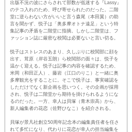
出版不況の波にさらされて部数が低迷する『Lassy』
のテコ入れのため、呼び寄せられたのだった。二階
堂に逆らわない方がいいと言う
森尾（本田翼）
の助
言を聞かず、悦子は「奥多摩オトナ遠足」という特
集記事の矛盾を二階堂に指摘。しかし二階堂は、フ
ァッション誌に厳密な校閲は必要ないと言い切る。
悦子はストレスのあまり、久しぶりに校閲部に顔を
出す。
茸原（岸谷五朗）
ら校閲部の面々は、悦子を
温かく迎える。悦子は記事の内容を確認するため、
米岡（和田正人）
、
藤岩（江口のりこ）
と一緒に奥
多摩観光をすることに。そこで悦子は、事実確認を
しただけでなく新企画を思いつく。その企画が採用
され、悦子は二階堂から期待を掛けられるようにな
るのだった。一方、幸人は
貝塚（青木崇高）
から、
新人編集者の
花恋（佐野ひなこ）
を紹介される。
貝塚が景凡社創立50周年記念本の編集責任者を任さ
れて多忙になり、代わりに花恋が幸人の担当編集を