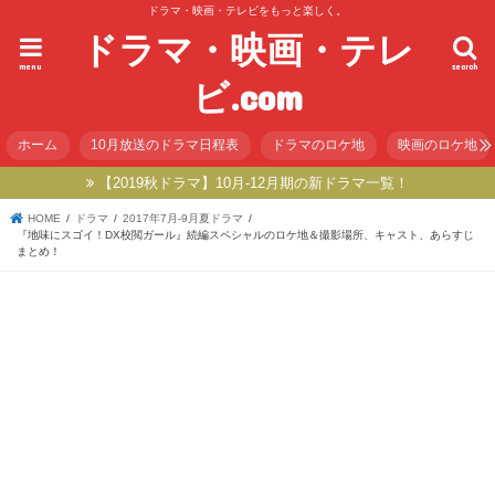
ドラマ・映画・テレビをもっと楽しく。
ドラマ・映画・テレ
menu
search
ビ.com
ホーム
10月放送のドラマ日程表
ドラマのロケ地
映画のロケ地
【2019秋ドラマ】10月-12月期の新ドラマ一覧！
HOME
ドラマ
2017年7月-9月夏ドラマ
『地味にスゴイ！DX校閲ガール』続編スペシャルのロケ地＆撮影場所、キャスト、あらすじ
まとめ！