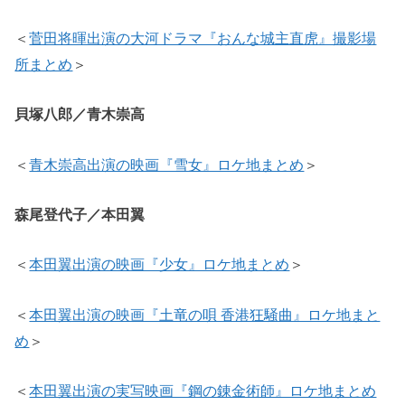
＜
菅田将暉出演の大河ドラマ『おんな城主直虎』撮影場
所まとめ
＞
貝塚八郎／青木崇高
＜
青木崇高出演の映画『雪女』ロケ地まとめ
＞
森尾登代子／本田翼
＜
本田翼出演の映画『少女』ロケ地まとめ
＞
＜
本田翼出演の映画『土竜の唄 香港狂騒曲』ロケ地まと
め
＞
＜
本田翼出演の実写映画『鋼の錬金術師』ロケ地まとめ