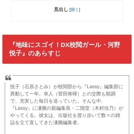
見出し
[
開く
]
『地味にスゴイ！DX校閲ガール・河野
悦子』のあらすじ
悦子（石原さとみ）
が校閲部から『Lassy』編集部に
異動して一年。
幸人（菅田将暉）
との交際も順調
で、充実した毎日を送っていた。そんな中、
『Lassy』に凄腕の新編集長・
二階堂（木村佳乃）
が
やってくる。彼女は、出版社を渡り歩いて数々の雑
誌を立て直してきた凄腕編集者。