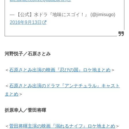
— 【公式】水ドラ『地味にスゴイ！』 (@jimisugo)
2016年9月13日
河野悦子／石原さとみ
＜
石原さとみ出演の映画『忍びの国』ロケ地まとめ
＞
＜
石原さとみ出演のドラマ『アンナチュラル』キャスト
まとめ
＞
折原幸人／菅田将暉
＜
菅田将暉主演の映画『溺れるナイフ』ロケ地まとめ
＞