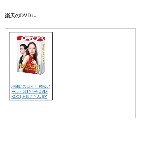
楽天のDVD↓↓
地味にスゴイ！ 校閲ガ
ール・河野悦子 DVD-
BOX [ 石原さとみ ]