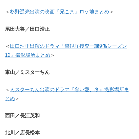
＜
杉野遥亮出演の映画『兄こま』ロケ地まとめ
＞
尾田大将／田口浩正
＜
田口浩正出演のドラマ『警視庁捜査一課9係シーズン
12』撮影場所まとめ
＞
東山／ミスターちん
＜
ミスターちん出演のドラマ『奪い愛、冬』撮影場所ま
とめ
＞
西田／長江英和
北川／店長松本