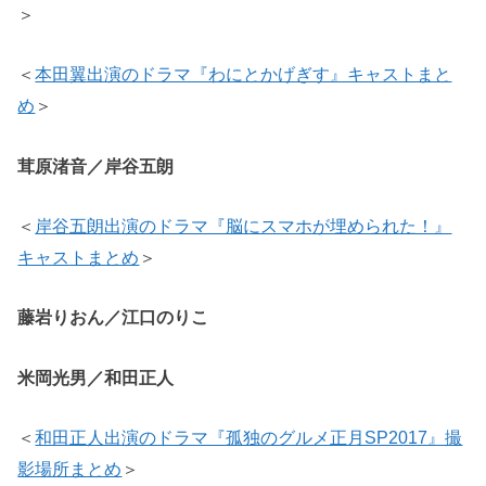
＞
＜
本田翼出演のドラマ『わにとかげぎす』キャストまと
め
＞
茸原渚音／岸谷五朗
＜
岸谷五朗出演のドラマ『脳にスマホが埋められた！』
キャストまとめ
＞
藤岩りおん／江口のりこ
米岡光男／和田正人
＜
和田正人出演のドラマ『孤独のグルメ正月SP2017』撮
影場所まとめ
＞