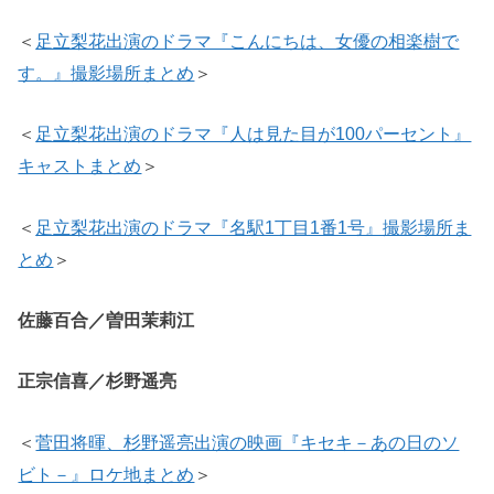
＜
足立梨花出演のドラマ『こんにちは、女優の相楽樹で
す。』撮影場所まとめ
＞
＜
足立梨花出演のドラマ『人は見た目が100パーセント』
キャストまとめ
＞
＜
足立梨花出演のドラマ『名駅1丁目1番1号』撮影場所ま
とめ
＞
佐藤百合／曽田茉莉江
正宗信喜／杉野遥亮
＜
菅田将暉、杉野遥亮出演の映画『キセキ－あの日のソ
ビト－』ロケ地まとめ
＞