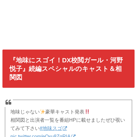
『地味にスゴイ！DX校閲ガール・河野
悦子』続編スペシャルのキャスト＆相
関図
地味じゃない
豪華キャスト発表
相関図と出演者一覧を番組HPに載せましたぜひ覗い
てみて下さい
#地味スゴ
pic.twitter.com/eQxu8ZqRlA