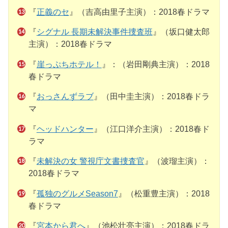
『
正義のセ
』（吉高由里子主演）：2018春ドラマ
『
シグナル 長期未解決事件捜査班
』（坂口健太郎
主演）：2018春ドラマ
『
崖っぷちホテル！
』：（岩田剛典主演）：2018
春ドラマ
『
おっさんずラブ
』（田中圭主演）：2018春ドラ
マ
『
ヘッドハンター
』（江口洋介主演）：2018春ド
ラマ
『
未解決の女 警視庁文書捜査官
』（波瑠主演）：
2018春ドラマ
『
孤独のグルメSeason7
』（松重豊主演）：2018
春ドラマ
『
宮本から君へ
』（池松壮亮主演）：2018春ドラ