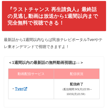
『ラストチャンス 再生請負人』最終話
の見逃し動画は放送から1週間以内まで
完全無料で視聴できる！
最新話から1週間以内ならば民放テレビポータルTverやテ
レ東オンデマンドで視聴できますよ！
＜1週間以内の最新話の無料動画視聴は↓↓＞
動画配信サービス
配信状況
配信終了
・
Tver
（配信期間:9/3(月)22:55～
10/15(月)21:59）