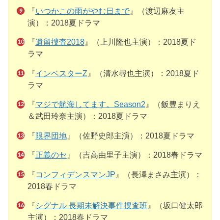
『
いつかこの雨がやむ日まで
』（渡辺麻友主
演）：2018夏ドラマ
『
遺留捜査2018
』（上川隆也主演）：2018夏ド
ラマ
『
インベスターZ
』（清水尋也主演）：2018夏ド
ラマ
『
マジで航海してます。Season2
』（飯豊まりえ
＆武田玲奈主演）：2018夏ドラマ
『
限界団地
』（佐野史郎主演）：2018夏ドラマ
『
正義のセ
』（吉高由里子主演）：2018春ドラマ
『
コンフィデンスマンJP
』（長澤まさみ主演）：
2018春ドラマ
『
シグナル 長期未解決事件捜査班
』（坂口健太郎
主演）：2018春ドラマ