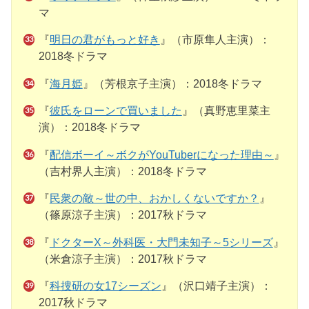
マ
『
明日の君がもっと好き
』（市原隼人主演）：
2018冬ドラマ
『
海月姫
』（芳根京子主演）：2018冬ドラマ
『
彼氏をローンで買いました
』（真野恵里菜主
演）：2018冬ドラマ
『
配信ボーイ～ボクがYouTuberになった理由～
』
（吉村界人主演）：2018冬ドラマ
『
民衆の敵～世の中、おかしくないですか？
』
（篠原涼子主演）：2017秋ドラマ
『
ドクターX～外科医・大門未知子～5シリーズ
』
（米倉涼子主演）：2017秋ドラマ
『
科捜研の女17シーズン
』（沢口靖子主演）：
2017秋ドラマ