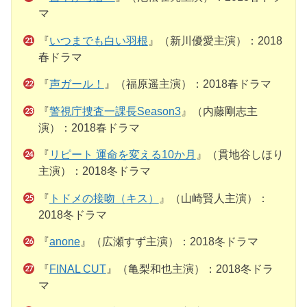
マ
『
いつまでも白い羽根
』（新川優愛主演）：2018
春ドラマ
『
声ガール！
』（福原遥主演）：2018春ドラマ
『
警視庁捜査一課長Season3
』（内藤剛志主
演）：2018春ドラマ
『
リピート 運命を変える10か月
』（貫地谷しほり
主演）：2018冬ドラマ
『
トドメの接吻（キス）
』（山崎賢人主演）：
2018冬ドラマ
『
anone
』（広瀬すず主演）：2018冬ドラマ
『
FINAL CUT
』（亀梨和也主演）：2018冬ドラ
マ