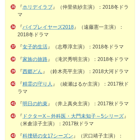
『
ホリデイラブ
』（仲里依紗主演）：2018冬ドラ
マ
『
バイプレイヤーズ2018
』（遠藤憲一主演）：
2018冬ドラマ
『
女子的生活
』（志尊淳主演）：2018冬ドラマ
『
家族の旅路
』（滝沢秀明主演）：2018冬ドラマ
『
西郷どん
』（鈴木亮平主演）：2018大河ドラマ
『
精霊の守り人
』（綾瀬はるか主演）：2017秋ド
ラマ
『
明日の約束
』（井上真央主演）：2017秋ドラマ
『
ドクターX～外科医・大門未知子～5シリーズ
』
（米倉涼子主演）：2017秋ドラマ
『
科捜研の女17シーズン
』（沢口靖子主演）：