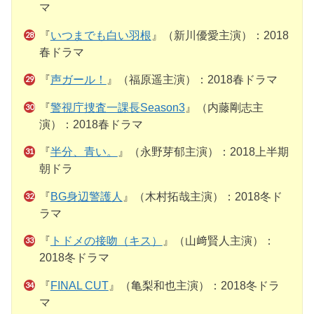
マ
『
いつまでも白い羽根
』（新川優愛主演）：2018
春ドラマ
『
声ガール！
』（福原遥主演）：2018春ドラマ
『
警視庁捜査一課長Season3
』（内藤剛志主
演）：2018春ドラマ
『
半分、青い。
』（永野芽郁主演）：2018上半期
朝ドラ
『
BG身辺警護人
』（木村拓哉主演）：2018冬ド
ラマ
『
トドメの接吻（キス）
』（山﨑賢人主演）：
2018冬ドラマ
『
FINAL CUT
』（亀梨和也主演）：2018冬ドラ
マ