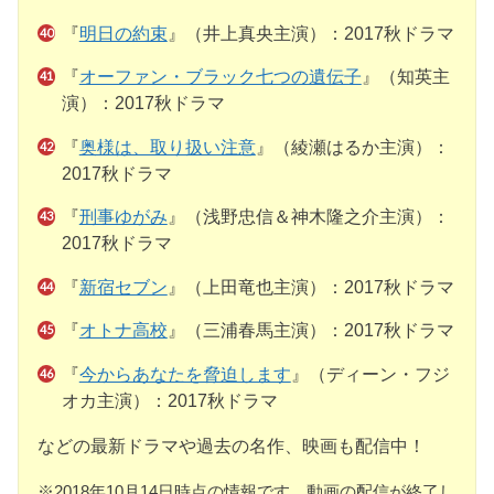
『
明日の約束
』（井上真央主演）：2017秋ドラマ
『
オーファン・ブラック七つの遺伝子
』（知英主
演）：2017秋ドラマ
『
奥様は、取り扱い注意
』（綾瀬はるか主演）：
2017秋ドラマ
『
刑事ゆがみ
』（浅野忠信＆神木隆之介主演）：
2017秋ドラマ
『
新宿セブン
』（上田竜也主演）：2017秋ドラマ
『
オトナ高校
』（三浦春馬主演）：2017秋ドラマ
『
今からあなたを脅迫します
』（ディーン・フジ
オカ主演）：2017秋ドラマ
などの最新ドラマや過去の名作、映画も配信中！
※2018年10月14日時点の情報です。動画の配信が終了し