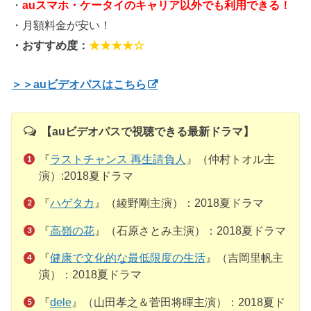
・
auスマホ・ケータイのキャリア以外でも利用できる！
・月額料金が安い！
・おすすめ度：
★★★★☆
＞＞auビデオパスはこちら
【auビデオパスで視聴できる最新ドラマ】
『
ラストチャンス 再生請負人
』（仲村トオル主
演）:2018夏ドラマ
『
ハゲタカ
』（綾野剛主演）：2018夏ドラマ
『
高嶺の花
』（石原さとみ主演）：2018夏ドラマ
『
健康で文化的な最低限度の生活
』（吉岡里帆主
演）：2018夏ドラマ
『
dele
』（山田孝之＆菅田将暉主演）：2018夏ド