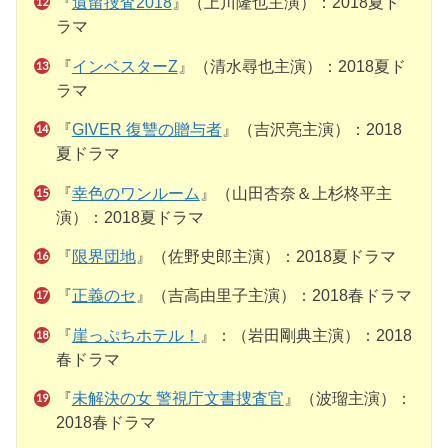
『
遺留捜査2018
』（上川隆也主演）：2018夏ド
ラマ
『
インベスターZ
』（清水尋也主演）：2018夏ド
ラマ
『
GIVER 復讐の贈与者
』（吉沢亮主演）：2018
夏ドラマ
『
幸色のワンルーム
』（山田杏奈＆上杉柊平主
演）：2018夏ドラマ
『
限界団地
』（佐野史郎主演）：2018夏ドラマ
『
正義のセ
』（吉高由里子主演）：2018春ドラマ
『
崖っぷちホテル！
』：（岩田剛典主演）：2018
春ドラマ
『
未解決の女 警視庁文書捜査官
』（波瑠主演）：
2018春ドラマ