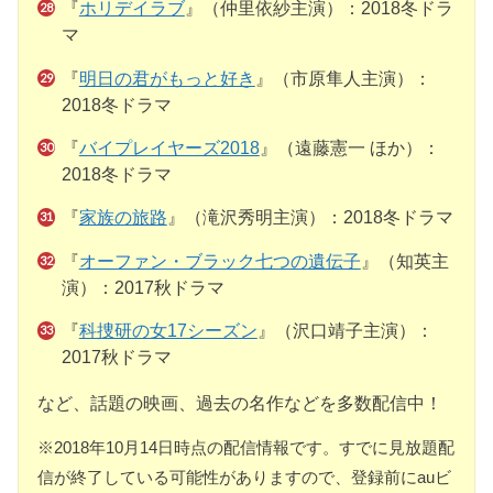
『
ホリデイラブ
』（仲里依紗主演）：2018冬ドラ
マ
『
明日の君がもっと好き
』（市原隼人主演）：
2018冬ドラマ
『
バイプレイヤーズ2018
』（遠藤憲一 ほか）：
2018冬ドラマ
『
家族の旅路
』（滝沢秀明主演）：2018冬ドラマ
『
オーファン・ブラック七つの遺伝子
』（知英主
演）：2017秋ドラマ
『
科捜研の女17シーズン
』（沢口靖子主演）：
2017秋ドラマ
など、話題の映画、過去の名作などを多数配信中！
※2018年10月14日時点の配信情報です。すでに見放題配
信が終了している可能性がありますので、登録前にauビ