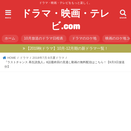
ドラマ・映画・テレビをもっと楽しく。
ドラマ・映画・テレ
menu
search
ビ.com
ホーム
10月放送のドラマ日程表
ドラマのロケ地
映画のロケ地
【2019秋ドラマ】10月-12月期の新ドラマ一覧！
HOME
ドラマ
2018年7月-9月夏ドラマ
『ラストチャンス 再生請負人』8話最終回の見逃し動画の無料配信はこちら！【9月3日放送
分】