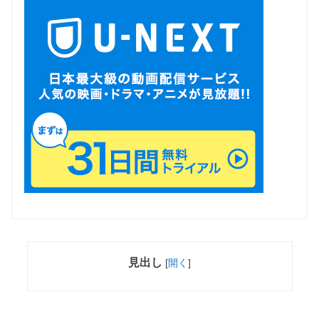
見出し
[
開く
]