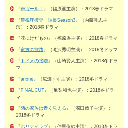
『
声ガール！
』（福原遥主演）：2018春ドラマ
『
警視庁捜査一課長Season3
』（内藤剛志主
演）：2018春ドラマ
『花にけだもの』（福原遥主演）：2018春ドラマ
『
家族の旅路
』（滝沢秀明主演）：2018冬ドラマ
『
トドメの接吻
』（山崎賢人主演）：2018冬ドラ
マ
『
anone
』（広瀬すず主演）：2018冬ドラマ
『
FINAL CUT
』（亀梨和也主演）：2018冬ドラ
マ
『
隣の家族は青く見える
』（深田恭子主演）：
2018冬ドラマ
『
ホリデイラブ
』（仲里依紗主演）：2018冬ドラ