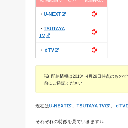
◎
・
U-NEXT
・
TSUTAYA
◎
TV
◎
・
ｄTV
配信情報は2019年4月28日時点のも
前にご確認ください。
現在は
U-NEXT
、
TSUTAYA TV
、
ｄTV
それぞれの特徴を見ていきます↓↓