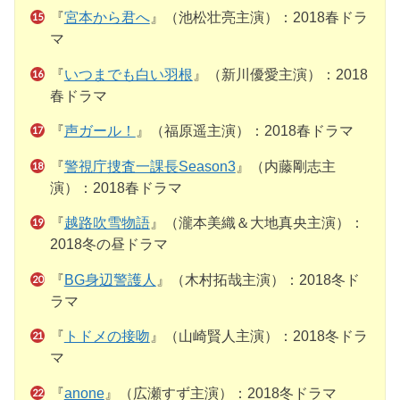
『
宮本から君へ
』（池松壮亮主演）：2018春ドラ
マ
『
いつまでも白い羽根
』（新川優愛主演）：2018
春ドラマ
『
声ガール！
』（福原遥主演）：2018春ドラマ
『
警視庁捜査一課長Season3
』（内藤剛志主
演）：2018春ドラマ
『
越路吹雪物語
』（瀧本美織＆大地真央主演）：
2018冬の昼ドラマ
『
BG身辺警護人
』（木村拓哉主演）：2018冬ド
ラマ
『
トドメの接吻
』（山崎賢人主演）：2018冬ドラ
マ
『
anone
』（広瀬すず主演）：2018冬ドラマ