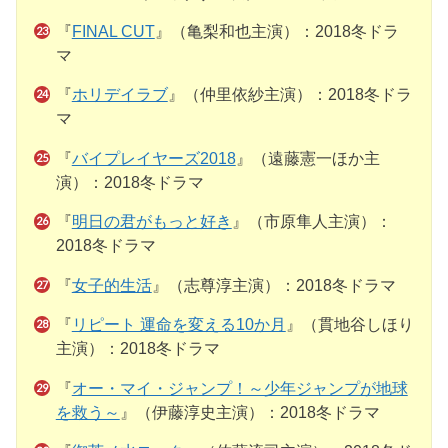
『
FINAL CUT
』（亀梨和也主演）：2018冬ドラ
マ
『
ホリデイラブ
』（仲里依紗主演）：2018冬ドラ
マ
『
バイプレイヤーズ2018
』（遠藤憲一ほか主
演）：2018冬ドラマ
『
明日の君がもっと好き
』（市原隼人主演）：
2018冬ドラマ
『
女子的生活
』（志尊淳主演）：2018冬ドラマ
『
リピート 運命を変える10か月
』（貫地谷しほり
主演）：2018冬ドラマ
『
オー・マイ・ジャンプ！～少年ジャンプが地球
を救う～
』（伊藤淳史主演）：2018冬ドラマ