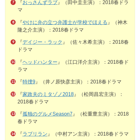
『
おっさんずラブ
』（田中圭主演）：2018春ドラ
マ
『
やけに弁の立つ弁護士が学校でほえる
』（神木
隆之介主演）：2018春ドラマ
『
デイジー・ラック
』（佐々木希主演）：2018春
ドラマ
『
ヘッドハンター
』（江口洋介主演）：2018春ド
ラマ
『
特捜9
』（井ノ原快彦主演）：2018春ドラマ
『
家政夫のミタゾノ2018
』（松岡昌宏主演）：
2018春ドラマ
『
孤独のグルメSeason7
』（松重豊主演）：2018
春ドラマ
『
ラブリラン
』（中村アン主演）：2018春ドラマ