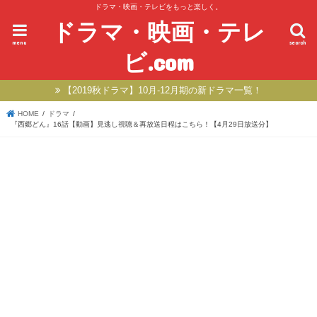
ドラマ・映画・テレビをもっと楽しく。
ドラマ・映画・テレ
menu
search
ビ.com
【2019秋ドラマ】10月-12月期の新ドラマ一覧！
HOME
ドラマ
『西郷どん』16話【動画】見逃し視聴＆再放送日程はこちら！【4月29日放送分】