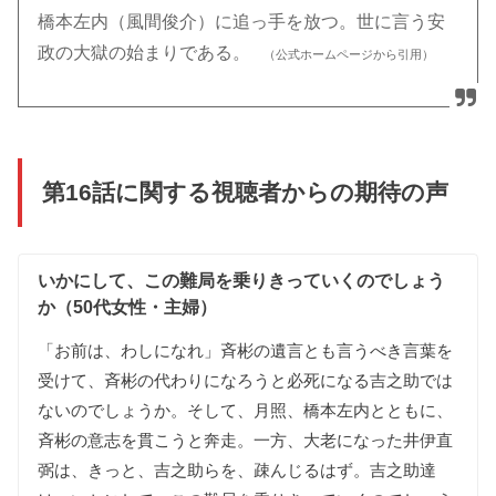
橋本左内（風間俊介）に追っ手を放つ。世に言う安
政の大獄の始まりである。
（公式ホームページから引用）
第16話に関する視聴者からの期待の声
いかに
して
、
この
難局を
乗りきって
いく
のでしょう
か（50代女性・主婦）
「
お前は
、
わしに
なれ
」
斉彬の
遺言とも
言うべき
言葉を
受けて
、
斉彬の
代わりに
なろうと
必死に
なる
吉之助では
ない
のでしょうか
。
そして
、
月照
、
橋本左内とともに
、
斉彬の
意志を
貫こうと
奔走
。
一方
、
大老に
なった
井伊直
弼は
、
きっと
、
吉之助らを
、
疎んじる
はず
。
吉之助達