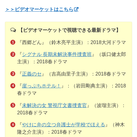
＞＞ビデオマーケットはこちら
【ビデオマーケットで視聴できる最新ドラマ】
『西郷どん』（鈴木亮平主演）：2018大河ドラマ
『
シグナル 長期未解決事件捜査班
』（坂口健太郎
主演）：2018春ドラマ
『
正義のセ
』（吉高由里子主演）：2018春ドラマ
『
崖っぷちホテル！
』：（岩田剛典主演）：2018
春ドラマ
『
未解決の女 警視庁文書捜査官
』（波瑠主演）：
2018春ドラマ
『
やけに弁の立つ弁護士が学校でほえる
』（神木
隆之介主演）：2018春ドラマ