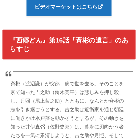
ビデオマーケットはこちら
『西郷どん』第16話「斉彬の遺言」のあ
らすじ
斉彬（渡辺謙）が突然、病で世を去る。そのことを
京で知った吉之助（鈴木亮平）は悲しみを押し殺
し、月照（尾上菊之助）とともに、なんとか斉彬の
志を引き継ごうとする。吉之助は近衛家を通じ朝廷
に働きかけ水戸藩を動かそうとするが、その動きを
知った井伊直弼（佐野史郎）は、幕府に刃向かう者
たちを一気に粛清しようと、吉之助や月照、そして