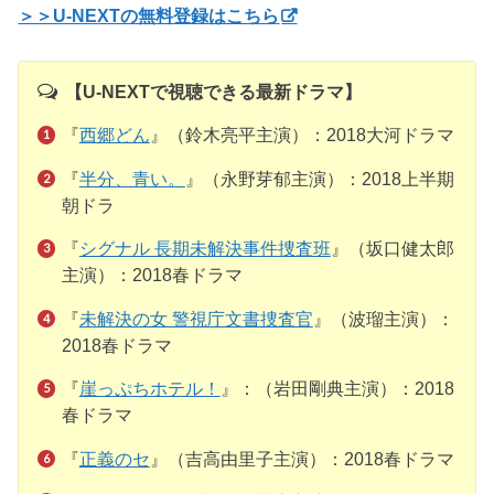
＞＞U-NEXTの無料登録はこちら
【U-NEXTで視聴できる最新ドラマ】
『
西郷どん
』（鈴木亮平主演）：2018大河ドラマ
『
半分、青い。
』（永野芽郁主演）：2018上半期
朝ドラ
『
シグナル 長期未解決事件捜査班
』（坂口健太郎
主演）：2018春ドラマ
『
未解決の女 警視庁文書捜査官
』（波瑠主演）：
2018春ドラマ
『
崖っぷちホテル！
』：（岩田剛典主演）：2018
春ドラマ
『
正義のセ
』（吉高由里子主演）：2018春ドラマ