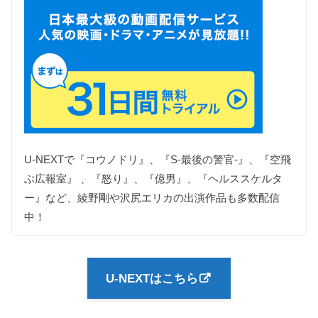
U-NEXTで『コウノドリ』、『S-最後の警官-』、『空飛
ぶ広報室』 、『怒り』、『億男』、『ヘルススケルタ
ー』など、綾野剛や沢尻エリカの出演作品も多数配信
中！
U-NEXTはこちら