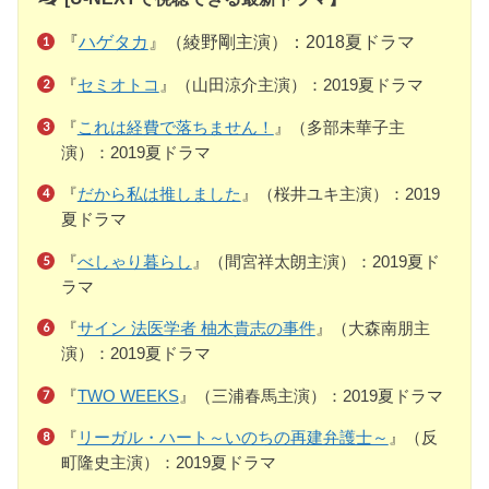
『
ハゲタカ
』（綾野剛主演）：2018夏ドラマ
『
セミオトコ
』（山田涼介主演）：2019夏ドラマ
『
これは経費で落ちません！
』（多部未華子主
演）：2019夏ドラマ
『
だから私は推しました
』（桜井ユキ主演）：2019
夏ドラマ
『
べしゃり暮らし
』（間宮祥太朗主演）：2019夏ド
ラマ
『
サイン 法医学者 柚木貴志の事件
』（大森南朋主
演）：2019夏ドラマ
『
TWO WEEKS
』（三浦春馬主演）：2019夏ドラマ
『
リーガル・ハート～いのちの再建弁護士～
』（反
町隆史主演）：2019夏ドラマ