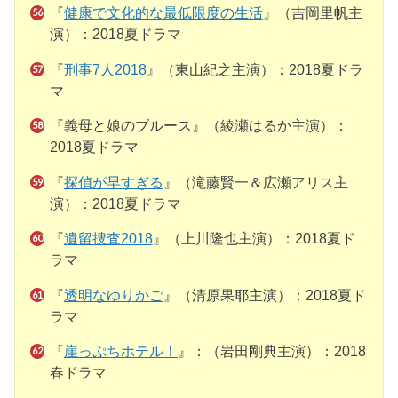
『
健康で文化的な最低限度の生活
』（吉岡里帆主
演）：2018夏ドラマ
『
刑事7人2018
』（東山紀之主演）：2018夏ドラ
マ
『義母と娘のブルース』（綾瀬はるか主演）：
2018夏ドラマ
『
探偵が早すぎる
』（滝藤賢一＆広瀬アリス主
演）：2018夏ドラマ
『
遺留捜査2018
』（上川隆也主演）：2018夏ド
ラマ
『
透明なゆりかご
』（清原果耶主演）：2018夏ド
ラマ
『
崖っぷちホテル！
』：（岩田剛典主演）：2018
春ドラマ