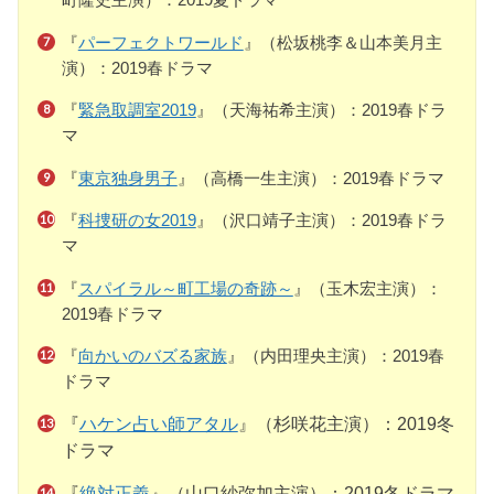
『
パーフェクトワールド
』（松坂桃李＆山本美月主
演）：2019春ドラマ
『
緊急取調室2019
』（天海祐希主演）：2019春ドラ
マ
『
東京独身男子
』（高橋一生主演）：2019春ドラマ
『
科捜研の女2019
』（沢口靖子主演）：2019春ドラ
マ
『
スパイラル～町工場の奇跡～
』（玉木宏主演）：
2019春ドラマ
『
向かいのバズる家族
』（内田理央主演）：2019春
ドラマ
『
ハケン占い師アタル
』（杉咲花主演）：2019冬
ドラマ
『
絶対正義
』（山口紗弥加主演）：2019冬ドラマ