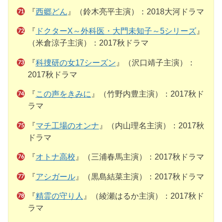
『
西郷どん
』（鈴木亮平主演）：2018大河ドラマ
『
ドクターX～外科医・大門未知子～5シリーズ
』
（米倉涼子主演）：2017秋ドラマ
『
科捜研の女17シーズン
』（沢口靖子主演）：
2017秋ドラマ
『
この声をきみに
』（竹野内豊主演）：2017秋ド
ラマ
『
マチ工場のオンナ
』（内山理名主演）：2017秋
ドラマ
『
オトナ高校
』（三浦春馬主演）：2017秋ドラマ
『
アシガール
』（黒島結菜主演）：2017秋ドラマ
『
精霊の守り人
』（綾瀬はるか主演）：2017秋ド
ラマ