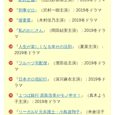
『
刑事ゼロ
』（沢村一樹主演）：2019冬ドラマ
『
後妻業
』（木村佳乃主演）：2019冬ドラマ
『
私のおじさん
』（岡田結実主演）：2019冬ドラ
マ
『
人生が楽しくなる幸せの法則
』（夏菜主演）：
2019冬ドラマ
『
フルーツ宅配便
』（濱田岳主演）：2019冬ドラ
マ
『
日本ボロ宿紀行
』（深川麻衣主演）：2019冬ド
ラマ
『
よつば銀行 原島浩美がモノ申す！
』（真木よう
子主演）：2019冬ドラマ
『
リーガルV 元弁護士・小鳥遊翔子
』（米倉涼子