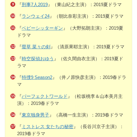
『
刑事7人2019
』（東山紀之主演）：2019夏ドラマ
『
ランウェイ24
』（朝比奈彩主演）：2019夏ドラマ
『
ベビーシッターギン
』（大野拓朗主演）：2019夏
ドラマ
『
螢草 菜々の剣
』（清原果耶主演）：2019夏ドラマ
『
時空探偵おゆう
』（佐久間由衣主演）：2019夏ド
ラマ
『
特捜9 Season2
』（井ノ原快彦主演）：2019春ドラ
マ
『
パーフェクトワールド
』（松坂桃李＆山本美月主
演）：2019春ドラマ
『
東京独身男子
』（高橋一生主演）：2019春ドラマ
『
ミストレス 女たちの秘密
』（長谷川京子主演）：
2019春ドラマ