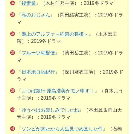
『
後妻業
』（木村佳乃主演）：2019冬ドラマ
『
私のおじさん
』（岡田結実主演）：2019冬ドラ
マ
『
盤上のアルファ～約束の将棋～
』（玉木宏主
演）：2019冬ドラマ
『
フルーツ宅配便
』（濱田岳主演）：2019冬ドラ
マ
『
日本ボロ宿紀行
』（深川麻衣主演）：2019冬ド
ラマ
『
よつば銀行 原島浩美がモノ申す！
』（真木よう
子主演）：2019冬ドラマ
『
ゆうべはお楽しみでしたね
』（本田翼＆岡山天
音主演）：2019冬ドラマ
『
ゾンビが来たから人生見つめ直した件
』（石橋