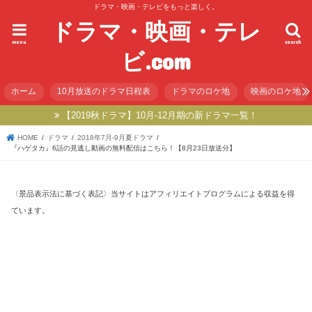
ドラマ・映画・テレビをもっと楽しく。
ドラマ・映画・テレ
menu
search
ビ.com
ホーム
10月放送のドラマ日程表
ドラマのロケ地
映画のロケ地
【2019秋ドラマ】10月-12月期の新ドラマ一覧！
HOME
ドラマ
2018年7月-9月夏ドラマ
『ハゲタカ』6話の見逃し動画の無料配信はこちら！【8月23日放送分】
〈景品表示法に基づく表記〉当サイトはアフィリエイトプログラムによる収益を得
ています。