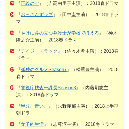
『
正義のセ
』（吉高由里子主演）：2018春ドラマ
『
おっさんずラブ
』（田中圭主演）：2018春ドラ
マ
『
やけに弁の立つ弁護士が学校でほえる
』（神木
隆之介主演）：2018春ドラマ
『
デイジー・ラック
』（佐々木希主演）：2018春
ドラマ
『
孤独のグルメSeason7
』（松重豊主演）：2018
春ドラマ
『
警視庁捜査一課長Season3
』（内藤剛志主
演）：2018春ドラマ
『
半分、青い。
』（永野芽郁主演）：2018上半期
朝ドラ
『
女子的生活
』（志尊淳主演）：2018冬ドラマ