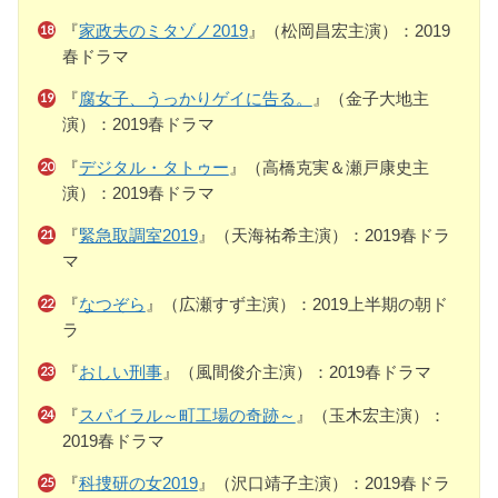
『
家政夫のミタゾノ2019
』（松岡昌宏主演）：2019
春ドラマ
『
腐女子、うっかりゲイに告る。
』（金子大地主
演）：2019春ドラマ
『
デジタル・タトゥー
』（高橋克実＆瀬戸康史主
演）：2019春ドラマ
『
緊急取調室2019
』（天海祐希主演）：2019春ドラ
マ
『
なつぞら
』（広瀬すず主演）：2019上半期の朝ド
ラ
『
おしい刑事
』（風間俊介主演）：2019春ドラマ
『
スパイラル～町工場の奇跡～
』（玉木宏主演）：
2019春ドラマ
『
科捜研の女2019
』（沢口靖子主演）：2019春ドラ