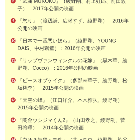
『武曲 MUKOKU』（綾野剛、村上虹郎、前田敦
子）：2017年公開の映画
『怒り』（渡辺謙、広瀬すず、綾野剛）：2016年
公開の映画
『日本で一番悪い奴ら』（綾野剛、YOUNG
DAIS、中村獅童）：2016年公開の映画
『リップヴァンウィンクルの花嫁』（黒木華、綾
野剛、Cocco）：2016年公開の映画
『ピースオブケイク』（多部未華子、綾野剛、松
坂桃李）：2015年公開の映画
『天空の蜂』（江口洋介、本木雅弘、綾野剛）：
2015年公開の映画
『闇金ウシジマくん2』（山田孝之、綾野剛、菅
田将暉）：2014年公開の映画
『白ゆき姫殺人事件』（井上真央、綾野剛、染谷