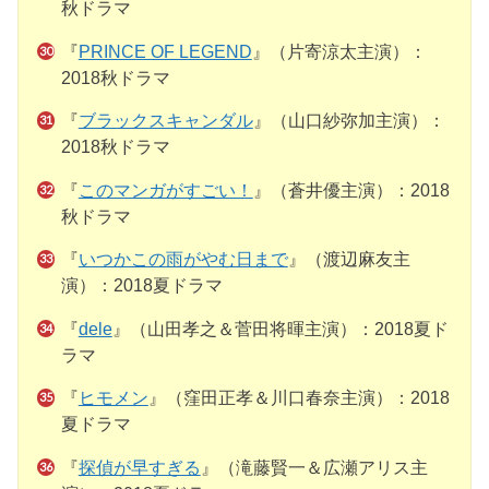
秋ドラマ
『
PRINCE OF LEGEND
』（片寄涼太主演）：
2018秋ドラマ
『
ブラックスキャンダル
』（山口紗弥加主演）：
2018秋ドラマ
『
このマンガがすごい！
』（蒼井優主演）：2018
秋ドラマ
『
いつかこの雨がやむ日まで
』（渡辺麻友主
演）：2018夏ドラマ
『
dele
』（山田孝之＆菅田将暉主演）：2018夏ド
ラマ
『
ヒモメン
』（窪田正孝＆川口春奈主演）：2018
夏ドラマ
『
探偵が早すぎる
』（滝藤賢一＆広瀬アリス主