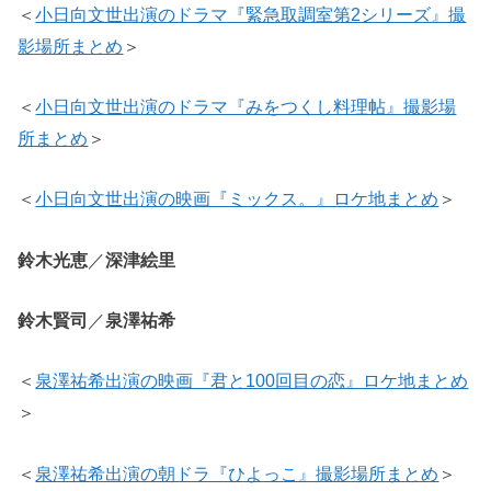
＜
小日向文世出演のドラマ『緊急取調室第2シリーズ』撮
影場所まとめ
＞
＜
小日向文世出演のドラマ『みをつくし料理帖』撮影場
所まとめ
＞
＜
小日向文世出演の映画『ミックス。』ロケ地まとめ
＞
鈴木光恵
／
深津絵里
鈴木賢司
／
泉澤祐希
＜
泉澤祐希出演の映画『君と100回目の恋』ロケ地まとめ
＞
＜
泉澤祐希出演の朝ドラ『ひよっこ』撮影場所まとめ
＞