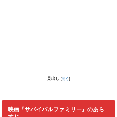
見出し
[
開く
]
映画『サバイバルファミリー』のあら
すじ