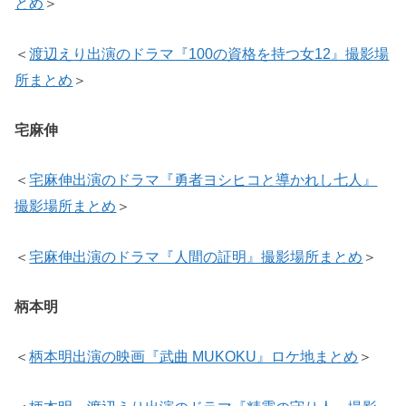
とめ
＞
＜
渡辺えり出演のドラマ『100の資格を持つ女12』撮影場
所まとめ
＞
宅麻伸
＜
宅麻伸出演のドラマ『勇者ヨシヒコと導かれし七人』
撮影場所まとめ
＞
＜
宅麻伸出演のドラマ『人間の証明』撮影場所まとめ
＞
柄本明
＜
柄本明出演の映画『武曲 MUKOKU』ロケ地まとめ
＞