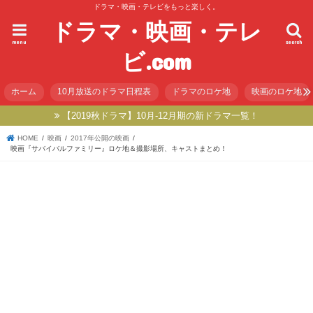
ドラマ・映画・テレビをもっと楽しく。
ドラマ・映画・テレ
menu
search
ビ.com
ホーム
10月放送のドラマ日程表
ドラマのロケ地
映画のロケ地
【2019秋ドラマ】10月-12月期の新ドラマ一覧！
HOME
映画
2017年公開の映画
映画『サバイバルファミリー』ロケ地＆撮影場所、キャストまとめ！