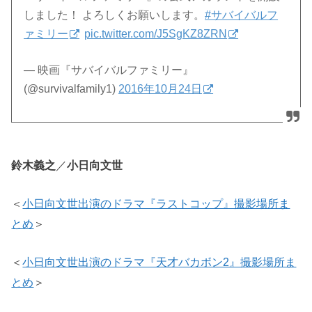
しました！ よろしくお願いします。
#サバイバルフ
ァミリー
pic.twitter.com/J5SgKZ8ZRN
— 映画『サバイバルファミリー』
(@survivalfamily1)
2016年10月24日
鈴木義之
／
小日向文世
＜
小日向文世出演のドラマ『ラストコップ』撮影場所ま
とめ
＞
＜
小日向文世出演のドラマ『天才バカボン2』撮影場所ま
とめ
＞