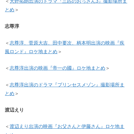
＜
大野拓朗出演のドラマ『三匹のおっさん3』撮影場所ま
とめ
＞
志尊淳
＜
志尊淳、菅原大吉、田中要次、柄本明出演の映画『疾
風ロンド』ロケ地まとめ
＞
＜
志尊淳出演の映画『帝一の國』ロケ地まとめ
＞
＜
志尊淳出演のドラマ『プリンセスメゾン』撮影場所ま
とめ
＞
渡辺えり
＜
渡辺えり出演の映画『お父さんと伊藤さん』ロケ地ま