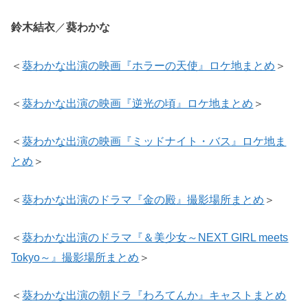
鈴木結衣
／
葵わかな
＜
葵わかな出演の映画『ホラーの天使』ロケ地まとめ
＞
＜
葵わかな出演の映画『逆光の頃』ロケ地まとめ
＞
＜
葵わかな出演の映画『ミッドナイト・バス』ロケ地ま
とめ
＞
＜
葵わかな出演のドラマ『金の殿』撮影場所まとめ
＞
＜
葵わかな出演のドラマ『＆美少女～NEXT GIRL meets
Tokyo～』撮影場所まとめ
＞
＜
葵わかな出演の朝ドラ『わろてんか』キャストまとめ