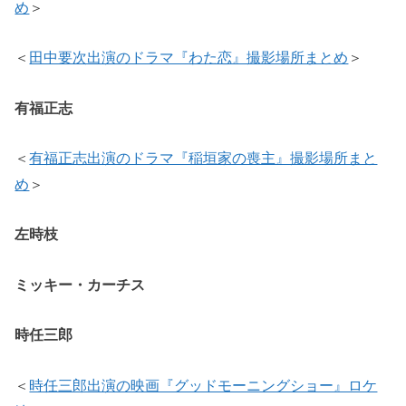
め
＞
＜
田中要次出演のドラマ『わた恋』撮影場所まとめ
＞
有福正志
＜
有福正志出演のドラマ『稲垣家の喪主』撮影場所まと
め
＞
左時枝
ミッキー・カーチス
時任三郎
＜
時任三郎出演の映画『グッドモーニングショー』ロケ