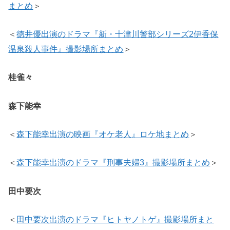
まとめ
＞
＜
徳井優出演のドラマ『新・十津川警部シリーズ2伊香保
温泉殺人事件』撮影場所まとめ
＞
桂雀々
森下能幸
＜
森下能幸出演の映画『オケ老人』ロケ地まとめ
＞
＜
森下能幸出演のドラマ『刑事夫婦3』撮影場所まとめ
＞
田中要次
＜
田中要次出演のドラマ『ヒトヤノトゲ』撮影場所まと