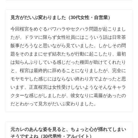
見方が
だいぶ
変わりました（30代女性・自営業）
今回
桜宮を
めぐる
パワハラや
セクハラ問題が
起こりまし
たが
、
ドラマに
限らず
女性社員にはこういう
話は
日常茶
飯事だろうなと
思いながら
見て
いました
。
しかし
その
問
題を
そのままに
せず
結衣たちが
行動に
起こしたり
、
最初
は
知らんぷりして
いる
感じだった
種田が
助けて
くれたり
と
、
桜宮は
最終的に
辞める
ことに
なりましたが
、
完全に
モヤモヤ
した
感じには
ならない
終わり方で
よかったと
思
います
。
正直桜宮は
女性受け
しない
ようなそんな
キャラ
クターな
感じが
しましたが
、
彼女なりに
葛藤が
あった
の
だと
わかって
見方が
だいぶ
変わりました
。
元カレのあんな
姿を
見ると
、
ちょっと
心が
揺れて
しまい
そうですよね（30代男性・アルバイト）