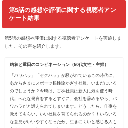
第5話の感想や評価に関する視聴者アン
ケート結果
第5話の感想や評価に関する視聴者アンケートを実施しま
した。その声を紹介します。
結衣と
重田の
コンビネーション（50代女性・主婦）
「
パワハラ
」
「
セクハラ
」
が
騒がれて
いるこの
時代に
、
あからさまに
スポーツ根性論かざす
社員
。
いまだに
いる
のでしょうか
？
今時は
、
古株社員は
新人に
気を
使う
時
代
。
へたな
発言を
すると
すぐに
、
会社を
辞めるやら
、
パ
ワハラだと
訴えられて
しまいます
。
どう
したら
、
仕事を
覚えて
もらい
、
いい
社員を
育てられる
のか
？
！
いろいろ
な
意見が
いい
やすく
なった
分
、
生き
にくいと
感じる
人も