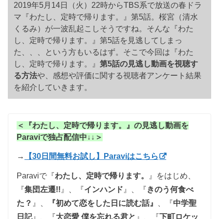
2019年5月14日（火）22時からTBS系で放送の春ドラ
マ『わたし、定時で帰ります。』第5話。桜宮（清水
くるみ）が一波乱起こしそうですね。そんな『わた
し、定時で帰ります。』第5話を見逃してしまっ
た、、、という方もいるはず。そこで今回は『わた
し、定時で帰ります。』
第5話の見逃し動画を視聴す
る方法
や、感想や評価に関する視聴者アンケート結果
を紹介していきます。
＜『わたし、定時で帰ります。』の見逃し動画を
Paraviで独占配信中↓↓＞
→
【30日間無料お試し】Paraviはこちら
Paraviで『
わたし、定時で帰ります。
』をはじめ、
『
集団左遷!!
』、
『
インハンド
』、『
きのう何食べ
た？
』、
『初めて恋をした日に読む話』
、『
中学聖
日記
』、『
大恋愛 僕を忘れる君と
』、
『
下町ロケッ