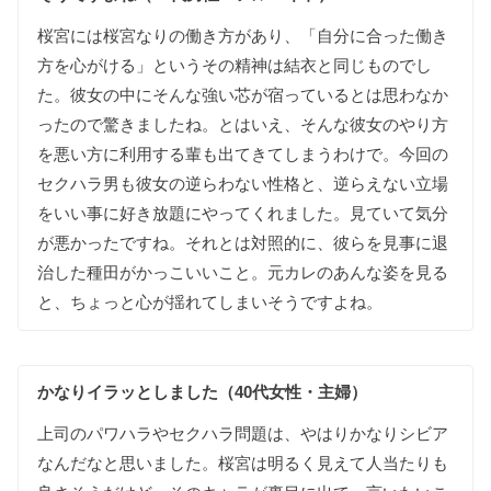
桜宮には
桜宮なりの
働き方が
あり
、
「
自分に
合った
働き
方を
心がける
」
というその
精神は
結衣と同じ
ものでし
た
。
彼女の
中にそんな
強い
芯が
宿って
いるとは
思わなか
ったので
驚きましたね
。
とは
いえ
、
そんな
彼女の
やり方
を
悪い
方に
利用する
輩も
出て
きて
しまう
わけで
。
今回の
セクハラ男も
彼女の
逆らわない
性格と
、
逆らえない
立場
を
いい
事に
好き放題に
やって
くれました
。
見て
いて
気分
が
悪かったですね
。
それとは
対照的に
、
彼らを
見事に
退
治した
種田が
かっこいい
こと
。
元カレのあんな
姿を
見る
と
、
ちょっと
心が
揺れて
しまいそうですよね
。
かなり
イラッと
しました（40代女性・主婦）
上司の
パワハラや
セクハラ問題は
、
やはり
かなり
シビア
な
んだなと
思いました
。
桜宮は
明るく
見えて
人当たりも