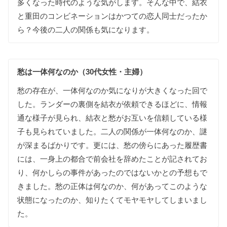
多く
なった
時代の
ような
気が
します
。
そんな
中で
、
結衣
と
重田の
コンビネーションは
かつての
恋人同士だったか
ら
？
今後の
二人の
関係も
気に
なります
。
愁は一体何な
のか（30代女性・主婦）
愁の
存在が
、
一体
何な
のか
気に
なりが
大きく
なった
回で
した
。
ランダーの
裏側を
結衣が
依頼できるほどに
、
情報
通な
様子が
見られ
、
結衣と
愁が
お互いを
信頼して
いる
様
子も
見られて
いました
。
二人の
関係が
一体
何な
のか
、
謎
が
深まるばかりです
。
更には
、
愁の
傍らに
あった
履歴書
には
、
一身上の
都合で
前会社を
辞めた
ことが
記されて
お
り
、
何かしらの
事件が
あった
のではないかとの
予想も
で
きました
。
愁の
正体は
何な
のか
、
何が
あってこの
ような
状態に
なった
のか
、
知りたくて
モヤモヤ
して
しまいまし
た
。