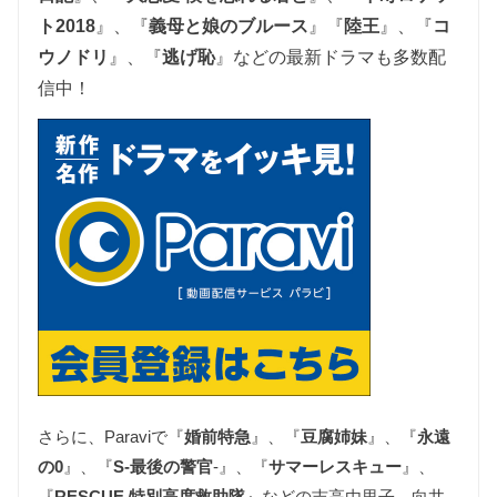
ト2018
』、『
義母と娘のブルース
』『
陸王
』、『
コ
ウノドリ
』、『
逃げ恥
』
などの最新ドラマも多数配
信中！
さらに、Paraviで『
婚前特急
』、『
豆腐姉妹
』、『
永遠
の0
』、『
S-最後の警官
-』、『
サマーレスキュー
』、
『
RESCUE 特別高度救助隊
』などの吉高由里子、向井