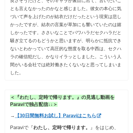
良さそうだけど
、
その
キャラが
裏目に
出て
、
言いたい
こ
とも
言えなかった
のかなと
感じました
。
彼女の
本心に
気
づいて
声を
上げた
のが
結衣だけだったという
現実は
悲し
かったですが
、
結衣の
言葉が
草加にも
響いて
いた
のは
嬉
しかったです
。
ささいな
ことで
パワハラだ
セクハラだと
騒ぎ立てる
のも
どうかと
思いますが
、
明らかに
抵抗でき
ないと
わかって
いて
高圧的な
態度を
取る
中西は
、
セクハ
ラの
確信犯だし
、
かなり
イラッと
しました
。
こういう
人
間が
いる
会社では
絶対
働きたくないなと
思って
しまいま
した
。
＜『わたし、定時で帰ります。』の見逃し動画を
Paraviで独占配信↓↓＞
→
【30日間無料お試し】Paraviはこちら
Paraviで『
わたし、定時で帰ります。
』をはじめ、