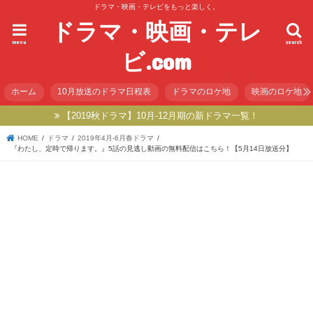
ドラマ・映画・テレビをもっと楽しく。
ドラマ・映画・テレ
menu
search
ビ.com
ホーム
10月放送のドラマ日程表
ドラマのロケ地
映画のロケ地
【2019秋ドラマ】10月-12月期の新ドラマ一覧！
HOME
ドラマ
2019年4月-6月春ドラマ
『わたし、定時で帰ります。』5話の見逃し動画の無料配信はこちら！【5月14日放送分】