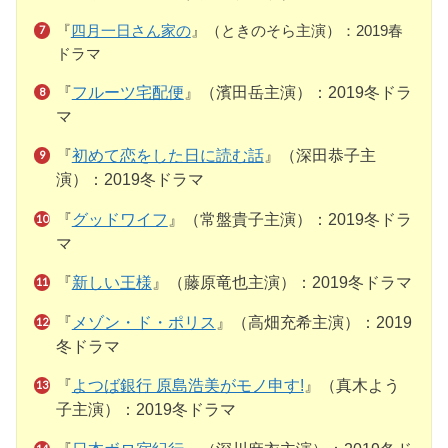
『
四月一日さん家の
』（ときのそら主演）：2019春
ドラマ
『
フルーツ宅配便
』（濱田岳主演）：2019冬ドラ
マ
『
初めて恋をした日に読む話
』（深田恭子主
演）：2019冬ドラマ
『
グッドワイフ
』（常盤貴子主演）：2019冬ドラ
マ
『
新しい王様
』（藤原竜也主演）：2019冬ドラマ
『
メゾン・ド・ポリス
』（高畑充希主演）：2019
冬ドラマ
『
よつば銀行 原島浩美がモノ申す!
』（真木よう
子主演）：2019冬ドラマ