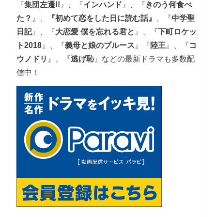
『
集団左遷!!
』、
『
インハンド
』、『
きのう何食べ
た？
』、
『初めて恋をした日に読む話』
、『
中学聖
日記
』、『
大恋愛 僕を忘れる君と
』、
『
下町ロケッ
ト2018
』、『
義母と娘のブルース
』『
陸王
』、『
コ
ウノドリ
』、『
逃げ恥
』
などの最新ドラマも多数配
信中！