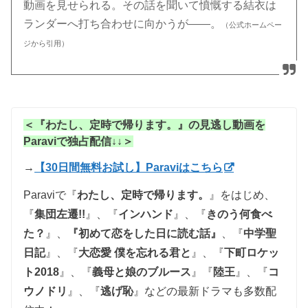
動画を見せられる。その話を聞いて憤慨する結衣は
ランダーへ打ち合わせに向かうが――。
（公式ホームペー
ジから引用）
＜『わたし、定時で帰ります。』の見逃し動画を
Paraviで独占配信↓↓＞
→
【30日間無料お試し】Paraviはこちら
Paraviで『
わたし、定時で帰ります。
』をはじめ、
『
集団左遷!!
』、
『
インハンド
』、『
きのう何食べ
た？
』、
『初めて恋をした日に読む話』
、『
中学聖
日記
』、『
大恋愛 僕を忘れる君と
』、
『
下町ロケッ
ト2018
』、『
義母と娘のブルース
』『
陸王
』、『
コ
ウノドリ
』、『
逃げ恥
』
などの最新ドラマも多数配