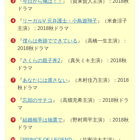
『
今日から俺は！！
』（賀来賢人主演）：2018秋
ドラマ
『
リーガルV 元弁護士・小鳥遊翔子
』（米倉涼子
主演）：2018秋ドラマ
『
僕らは奇跡でできている
』（高橋一生主演）：
2018秋ドラマ
『
さくらの親子丼2
』（真矢ミキ主演）：2018秋
ドラマ
『
あなたには渡さない
』（木村佳乃主演）：2018
秋ドラマ
『
忘却のサチコ
』（高畑充希主演）：2018秋ドラ
マ
『
結婚相手は抽選で
』（野村周平主演）：2018秋
ドラマ
『
PRINCE OF LEGEND
』（片寄涼太主演）：