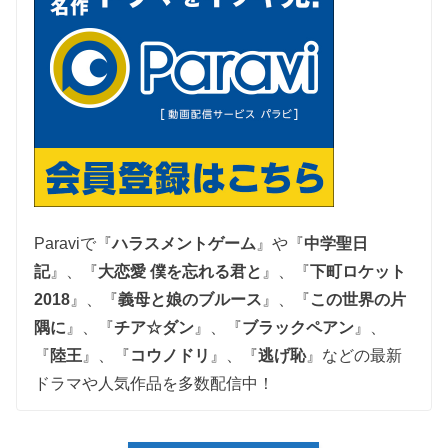
Paraviで『
ハラスメントゲーム
』や『
中学聖日
記
』、『
大恋愛 僕を忘れる君と
』、
『
下町ロケット
2018
』、『
義母と娘のブルース
』、『
この世界の片
隅に
』、『
チア☆ダン
』、『
ブラックペアン
』、
『
陸王
』、『
コウノドリ
』、『
逃げ恥
』
などの最新
ドラマや人気作品を多数配信中！