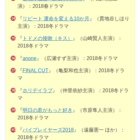
演）：2018春ドラマ
『
リピート 運命を変える10か月
』（貫地谷しほり
主演）：2018冬ドラマ
『
トドメの接吻（キス）
』（山崎賢人主演）：
2018冬ドラマ
『
anone
』（広瀬すず主演）：2018冬ドラマ
『
FINAL CUT
』（亀梨和也主演）：2018冬ドラ
マ
『
ホリデイラブ
』（仲里依紗主演）：2018冬ドラ
マ
『
明日の君がもっと好き
』（市原隼人主演）：
2018冬ドラマ
『
バイプレイヤーズ2018
』（遠藤憲一 ほか）：
2018冬ドラマ