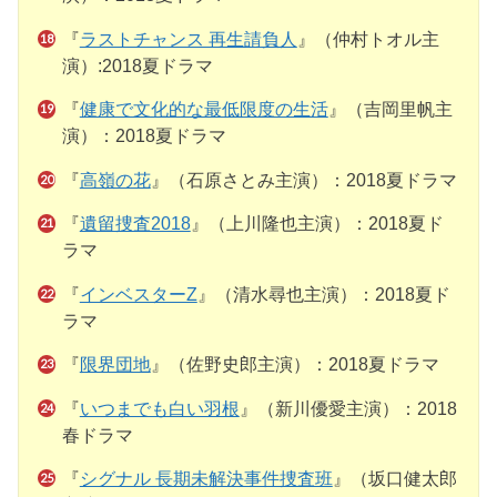
『
ラストチャンス 再生請負人
』（仲村トオル主
演）:2018夏ドラマ
『
健康で文化的な最低限度の生活
』（吉岡里帆主
演）：2018夏ドラマ
『
高嶺の花
』（石原さとみ主演）：2018夏ドラマ
『
遺留捜査2018
』（上川隆也主演）：2018夏ド
ラマ
『
インベスターZ
』（清水尋也主演）：2018夏ド
ラマ
『
限界団地
』（佐野史郎主演）：2018夏ドラマ
『
いつまでも白い羽根
』（新川優愛主演）：2018
春ドラマ
『
シグナル 長期未解決事件捜査班
』（坂口健太郎