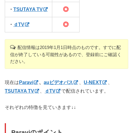
◎
・
TSUTAYA TV
◎
・
ｄTV
配信情報は2019年1月1日時点のものです。すでに配
信が終了している可能性があるので、登録前にご確認く
ださい。
現在は
Paravi
、
auビデオパス
、
U-NEXT
、
TSUTAYA TV
、
ｄTV
で配信されています。
それぞれの特徴を見ていきます↓↓
Paraviのポイント