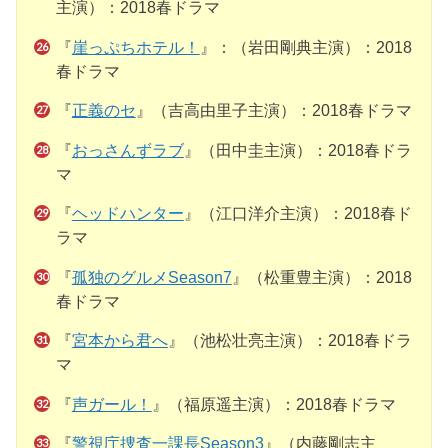
主演）：2018春ドラマ
『
崖っぷちホテル！
』：（岩田剛典主演）：2018
春ドラマ
『
正義のセ
』（吉高由里子主演）：2018春ドラマ
『
おっさんずラブ
』（田中圭主演）：2018春ドラ
マ
『
ヘッドハンター
』（江口洋介主演）：2018春ド
ラマ
『
孤独のグルメSeason7
』（松重豊主演）：2018
春ドラマ
『
宮本から君へ
』（池松壮亮主演）：2018春ドラ
マ
『
声ガール！
』（福原遥主演）：2018春ドラマ
『
警視庁捜査一課長Season3
』（内藤剛志主