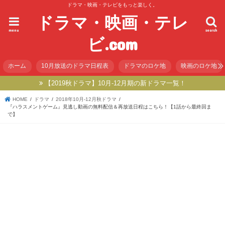
ドラマ・映画・テレビをもっと楽しく。
ドラマ・映画・テレ
menu
search
ビ.com
ホーム
10月放送のドラマ日程表
ドラマのロケ地
映画のロケ地
【2019秋ドラマ】10月-12月期の新ドラマ一覧！
HOME
ドラマ
2018年10月-12月秋ドラマ
『ハラスメントゲーム』見逃し動画の無料配信＆再放送日程はこちら！【1話から最終回ま
で】