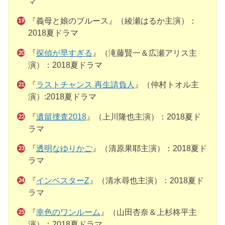
マ
『義母と娘のブルース』（綾瀬はるか主演）：
2018夏ドラマ
『
探偵が早すぎる
』（滝藤賢一＆広瀬アリス主
演）：2018夏ドラマ
『
ラストチャンス 再生請負人
』（仲村トオル主
演）:2018夏ドラマ
『
遺留捜査2018
』（上川隆也主演）：2018夏ド
ラマ
『
透明なゆりかご
』（清原果耶主演）：2018夏ド
ラマ
『
インベスターZ
』（清水尋也主演）：2018夏ド
ラマ
『
幸色のワンルーム
』（山田杏奈＆上杉柊平主
演）：2018夏ドラマ