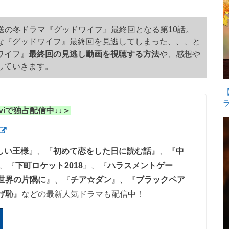
で放送の冬ドラマ『グッドワイフ』最終回となる第10話。
な『グッドワイフ』最終回を見逃してしまった、、、と
ワイフ』
最終回の見逃し動画を視聴する方法
や、感想や
していきます。
iで独占配信中↓↓＞
しい王様
』、『
初めて恋をした日に読む話
』、『
中
、
『
下町ロケット2018
』、『
ハラスメントゲー
世界の片隅に
』、『
チア☆ダン
』、『
ブラックペア
げ恥
』
などの最新人気ドラマも配信中！