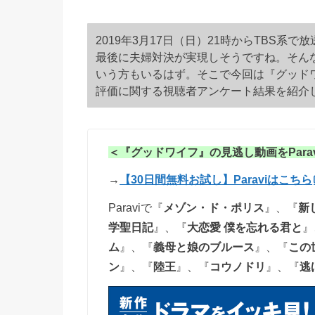
2019年3月17日（日）21時からTBS系
最後に夫婦対決が実現しそうですね。そん
いう方もいるはず。そこで今回は『グッド
評価に関する視聴者アンケート結果を紹介
＜『グッドワイフ』の見逃し動画をParav
→
【30日間無料お試し】Paraviはこちら
Paraviで『
メゾン・ド・ポリス
』、『
新
学聖日記
』、『
大恋愛 僕を忘れる君と
』
ム
』、『
義母と娘のブルース
』、『
この
ン
』、『
陸王
』、『
コウノドリ
』、『
逃