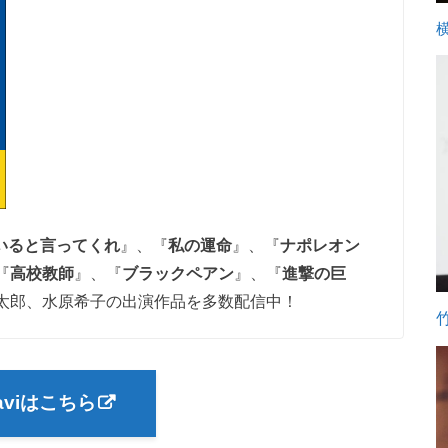
いると言ってくれ
』、『
私の運命
』、『
ナポレオン
『
高校教師
』、『
ブラックペアン
』、『
進撃の巨
太郎、水原希子の出演作品
を多数配信中！
raviはこちら