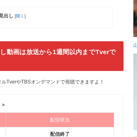
見出し
[
開く
]
し動画は放送から1週間以内までTverで
ルTverやTBSオンデマンドで視聴できますよ！
↓＞
配信状況
配信終了