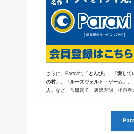
さらに、Paraviで『
とんび
』、『
愛して
の村
』、『
ルーズヴェルト・ゲーム
』、
人
』など、常盤貴子、唐沢寿明、小泉孝
Pa