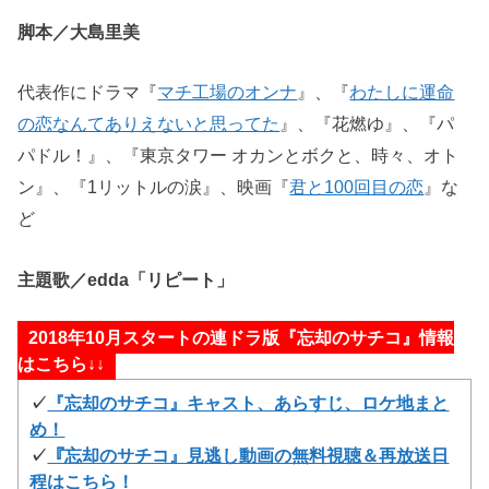
脚本／大島里美
代表作にドラマ『
マチ工場のオンナ
』、『
わたしに運命
の恋なんてありえないと思ってた
』、『花燃ゆ』、『パ
パドル！』、『東京タワー オカンとボクと、時々、オト
ン』、『1リットルの涙』、映画『
君と100回目の恋
』な
ど
主題歌／edda「リピート」
2018年10月スタートの連ドラ版『忘却のサチコ』情報
はこちら↓↓
✓
『忘却のサチコ』キャスト、あらすじ、ロケ地まと
め！
✓
『忘却のサチコ』見逃し動画の無料視聴＆再放送日
程はこちら！