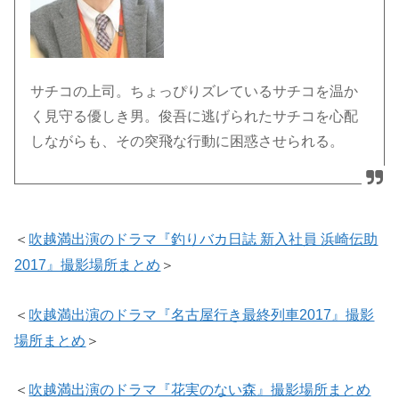
サチコの上司。ちょっぴりズレているサチコを温か
く見守る優しき男。俊吾に逃げられたサチコを心配
しながらも、その突飛な行動に困惑させられる。
＜
吹越満出演のドラマ『釣りバカ日誌 新入社員 浜崎伝助
2017』撮影場所まとめ
＞
＜
吹越満出演のドラマ『名古屋行き最終列車2017』撮影
場所まとめ
＞
＜
吹越満出演のドラマ『花実のない森』撮影場所まとめ