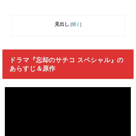
見出し
[
開く
]
ドラマ『忘却のサチコ スペシャル』の
あらすじ＆原作