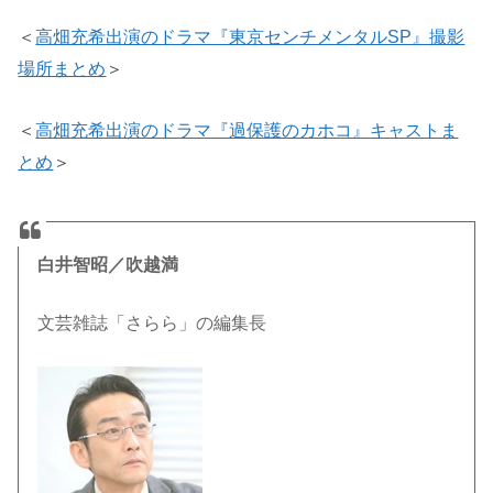
＜
高畑充希出演のドラマ『東京センチメンタルSP』撮影
場所まとめ
＞
＜
高畑充希出演のドラマ『過保護のカホコ』キャストま
とめ
＞
白井智昭／吹越満
文芸雑誌「さらら」の編集長