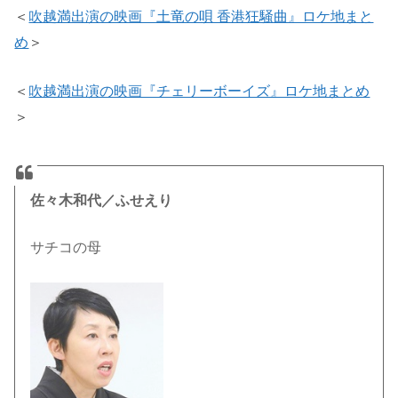
＜
吹越満出演の映画『土竜の唄 香港狂騒曲』ロケ地まと
め
＞
＜
吹越満出演の映画『チェリーボーイズ』ロケ地まとめ
＞
佐々木和代／ふせえり
サチコの母