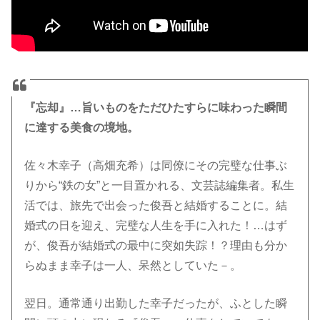
『忘却』…旨いものをただひたすらに味わった瞬間
に達する美食の境地。
佐々木幸子（高畑充希）は同僚にその完璧な仕事ぶ
りから“鉄の女”と一目置かれる、文芸誌編集者。私生
活では、旅先で出会った俊吾と結婚することに。結
婚式の日を迎え、完璧な人生を手に入れた！…はず
が、俊吾が結婚式の最中に突如失踪！？理由も分か
らぬまま幸子は一人、呆然としていた－。
翌日。通常通り出勤した幸子だったが、ふとした瞬