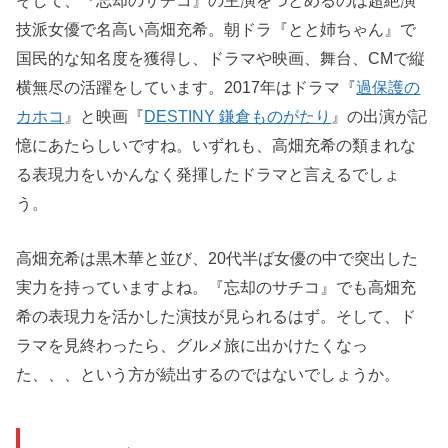
そして、『忘却のサチコ』の主演をつとめるのは超絶演
技派女優で名高い高畑充希。朝ドラ『とと姉ちゃん』で
国民的な知名度を獲得し、ドラマや映画、舞台、CMで縦
横無尽の活躍をしています。2017年はドラマ『
過保護の
カホコ
』と映画『
DESTINY 鎌倉ものがたり
』の出演が記
憶にあたらしいですね。いずれも、高畑充希の類まれな
る表現力をいかんなく発揮したドラマと言えるでしょ
う。
高畑充希は黒木華と並び、20代半ば女優の中で突出した
実力を持っていますよね。『忘却のサチコ』でも高畑充
希の表現力を活かした演技が見られるはず。そして、ド
ラマを見終わったら、グルメ旅に出かけたくなっ
た、、、という方が続出するのではないでしょうか。