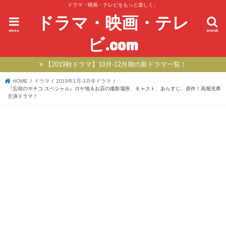
ドラマ・映画・テレビをもっと楽しく。
ドラマ・映画・テレ
menu
search
ビ.com
【2019秋ドラマ】10月-12月期の新ドラマ一覧！
HOME
ドラマ
2018年1月-3月冬ドラマ
『忘却のサチコ スペシャル』ロケ地＆お店の撮影場所、キャスト、あらすじ、原作！高畑充希
主演ドラマ！