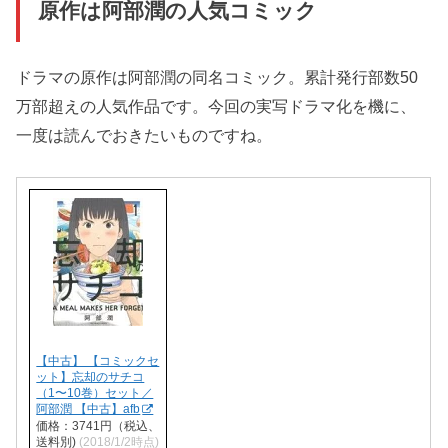
原作は阿部潤の人気コミック
ドラマの原作は阿部潤の同名コミック。累計発行部数50
万部超えの人気作品です。今回の実写ドラマ化を機に、
一度は読んでおきたいものですね。
【中古】 【コミックセ
ット】忘却のサチコ
（1〜10巻）セット／
阿部潤 【中古】afb
価格：3741円（税込、
送料別)
(2018/1/2時点)