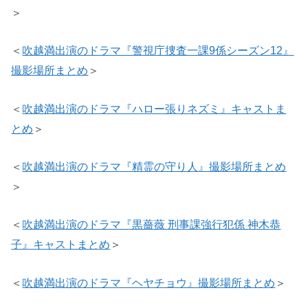
＞
＜
吹越満出演のドラマ『警視庁捜査一課9係シーズン12』
撮影場所まとめ
＞
＜
吹越満出演のドラマ『ハロー張りネズミ』キャストま
とめ
＞
＜
吹越満出演のドラマ『精霊の守り人』撮影場所まとめ
＞
＜
吹越満出演のドラマ『黒薔薇 刑事課強行犯係 神木恭
子』キャストまとめ
＞
＜
吹越満出演のドラマ『ヘヤチョウ』撮影場所まとめ
＞