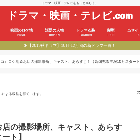
ドラマ・映画・テレビをもっと楽しく。
ドラマ・映画・テレビ.com
映画のロケ地
話題の人物
ドラマ衣装
髪型
当サイ
MOVIE
HUMAN
FASHION
HAIR
A
【2019秋ドラマ】10月-12月期の新ドラマ一覧！
チコ』ロケ地＆お店の撮影場所、キャスト、あらすじ！【高畑充希主演10月スタート
ムによる収益を得ています。
お店の撮影場所、キャスト、あらす
タート】