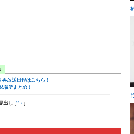
↓
＆再放送日程はこちら！
影場所まとめ！
見出し
[
開く
]