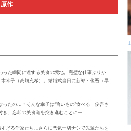
＆原作
わった瞬間に達する美食の境地。完璧な仕事ぶりか
佐々木幸子（高畑充希）。結婚式当日に新郎・俊吾（早
なったの…？そんな幸子は“旨いもの”食べる＝俊吾さ
付き、忘却の美食道を突き進むことにー
が強すぎる作家たち…さらに悪気一切ナシで先輩たちを