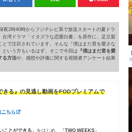
時からフジテレビ系で放送スタートの夏ドラ
深夜2時40
。
台湾ドラマ「イタズラな恋愛白書」を原作に、足立梨
ことで注目されています。
そんな『僕はまだ君を愛さな
、という方もいるはず。そこで今回は
『僕はまだ君を愛
する方法
や、感想や評価に関する視聴者アンケート結果
できる』の見逃し動画をFODプレミアムで
はこちら
いことができる
』をはじめ、『
TWO WEEKS
』、