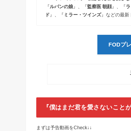
『
ルパンの娘
』、『
監察医 朝顔
』、『
ラ
ド
』、『
ミラー・ツインズ
』などの最新
FODプ
『僕はまだ君を愛さないこと
まずは予告動画をCheck↓↓