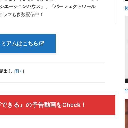
ジエーションハウス
』、『
パーフェクトワール
ドラマも多数配信中！
レミアムはこちら
見出し
[
開く
]
ができる
』の予告動画をCheck！