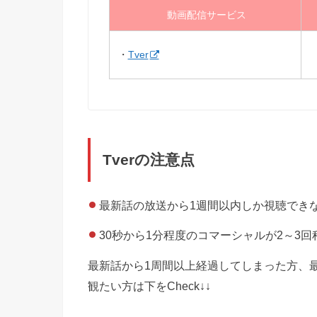
動画配信サービス
・
Tver
Tverの注意点
最新話の放送から1週間以内しか視聴でき
30秒から1分程度のコマーシャルが2～3
最新話から1周間以上経過してしまった方、
観たい方は下をCheck↓↓