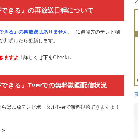
ができる
』の再放送日程について
できる』の再放送はありません
。（1週間先のテレビ欄
が判明したら更新します。
きますよ！
詳しくは下をCheck↓↓
ができる』
Tverでの無料動画配信状況
らば民放テレビポータルTverで無料視聴できますよ！
↓＞