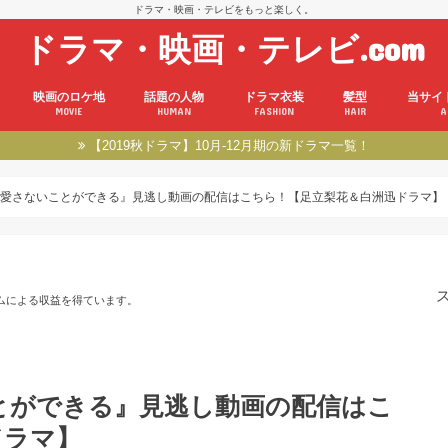
ドラマ・映画・テレビをもっと楽しく。
ドラマ・映画・テレビ.com
映画のロケ地
話題の人物
ドラマ衣装
髪型
当サイ
MOVIE
HUMAN
FASHION
HAIR
A
【2019秋ドラマ】10月-12月期の新ドラマ一覧！
愛さないことができる』見逃し動画の配信はこちら！【足立梨花＆白洲迅ドラマ】
ムによる収益を得ています。
とができる』見逃し動画の配信はこ
ドラマ】