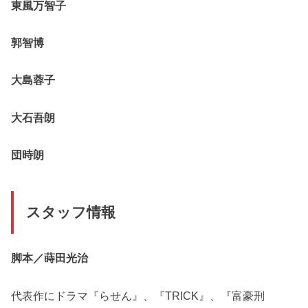
東風万智子
郭智博
大島蓉子
大石吾朗
団時朗
スタッフ情報
脚本／蒔田光治
代表作にドラマ『らせん』、『TRICK』、『富豪刑