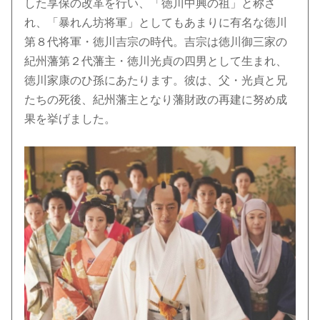
した享保の改革を行い、「徳川中興の祖」と称さ
れ、「暴れん坊将軍」としてもあまりに有名な徳川
第８代将軍・徳川吉宗の時代。吉宗は徳川御三家の
紀州藩第２代藩主・徳川光貞の四男として生まれ、
徳川家康のひ孫にあたります。彼は、父・光貞と兄
たちの死後、紀州藩主となり藩財政の再建に努め成
果を挙げました。