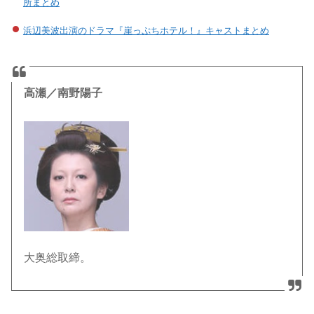
所まとめ
浜辺美波出演のドラマ『崖っぷちホテル！』キャストまとめ
高瀬／南野陽子
大奥総取締。