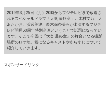
2019年3月25日（月）20時からフジテレビ系で放送さ
れるスペシャルドラマ『大奥 最終章』。木村文乃、大
沢たかお、浜辺美波、鈴木保奈美らが出演するフジテ
レビ開局60周年特別企画ということで話題になってい
ます。そこで今回は『大奥 最終章』の舞台となる撮影
場所のロケ地、気になるキャストやあらすじについて
紹介していきます。
スポンサードリンク