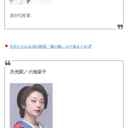
第8代将軍。
大沢たかお出演の映画『藁の楯』ロケ地まとめ
月光院／小池栄子