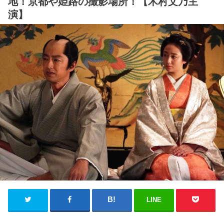
地！京都や姫路の撮影場所！【木村文乃主
演】
LINE