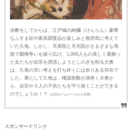
決断をしてからは、江戸城の絢爛（けんらん）豪華
なふすま絵や家具調度品が楽しみと無邪気に考えて
いた久免。しかし、天英院と月光院がさまざまな局
面で覇権争いを繰り広げ、1,000人もの美しく着飾っ
た女たちが吉宗を誘惑しようとしのぎを削る大奥
は、久免の甘い考えを打ち砕くには余りある存在で
した。果たして久免は、権謀術数が渦巻く大奥か
ら、吉宗や３人の子供たちを守り抜くことができる
のでしょうか！？
（公式ホームページから引用）
スポンサードリンク