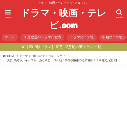
ドラマ・映画・テレビをもっと楽しく。
ドラマ・映画・テレ
menu
search
ビ.com
ホーム
10月放送のドラマ日程表
ドラマのロケ地
映画のロケ地
【2019秋ドラマ】10月-12月期の新ドラマ一覧！
HOME
ドラマ
2019年1月-3月冬ドラマ
『大奥 最終章』キャスト、あらすじ、ロケ地！京都や姫路の撮影場所！【木村文乃主演】