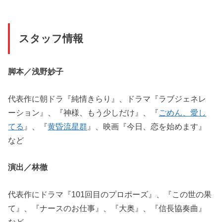
スタッフ情報
脚本／浅野妙子
代表作に朝ドラ『純情きらり』、ドラマ『ラブジェネレ
ーション』、『神様、もう少しだけ』、『
ごめん、愛し
てる
』、『
黄昏流星群
』、映画『今日、恋を始めます』
など
演出／林徹
代表作にドラマ『101回目のプロポーズ』、『この世の果
て』、『ナースのお仕事』、『大奥』、『信長協奏曲』
など