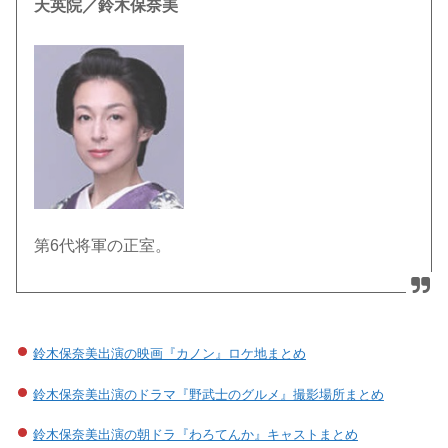
天英院／鈴木保奈美
第6代将軍の正室。
鈴木保奈美出演の映画『カノン』ロケ地まとめ
鈴木保奈美出演のドラマ『野武士のグルメ』撮影場所まとめ
鈴木保奈美出演の朝ドラ『わろてんか』キャストまとめ