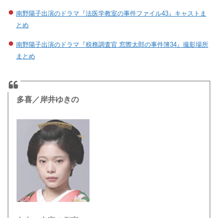
南野陽子出演のドラマ『法医学教室の事件ファイル43』キャストま
とめ
南野陽子出演のドラマ『税務調査官 窓際太郎の事件簿34』撮影場所
まとめ
多喜／岸井ゆきの