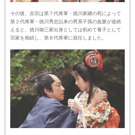
その後、吉宗は第７代将軍・徳川家継の死によって
第２代将軍・徳川秀忠以来の男系子孫の血脈が途絶
えると、徳川御三家出身としては初めて養子として
宗家を相続し、第８代将軍に就任しました。