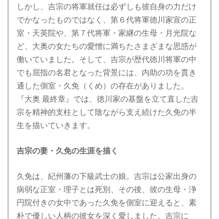
しかし、吉宗の将軍就任は必ずしも彼自身の力だけ
でかなったものではなく、第６代将軍徳川家宣の正
室・天英院や、第７代将軍・家継の生母・月光院な
ど、大奥の女たちの愛憎に満ちたさまざまな思惑が
働いていました。そして、吉宗が歴代徳川将軍の中
でも屈指の名君となった背景には、内助の功を貫き
通した側室・久免（くめ）の存在がありました。
『大奥 最終章』では、徳川家の基盤を立て直した吉
宗を精神的支柱として陰ながら支え続けた久免の半
生を描いていきます。
吉宗の妻・久免の生涯を描く
久免は、紀州藩の下級武士の娘。吉宗は公家出身の
病弱な正室・理子とは死別、その後、彼の生母・浄
円院付きの女中であった久免を側室に迎えると、素
朴で優しい人柄の彼女を深く愛しました。吉宗に