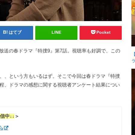
はてブ
LINE
Pocket
日で放送の春ドラマ『特捜9』第7話。視聴率も好調で、この
、、、という方もいるはず。そこで今回は春ドラマ『特捜
程、ドラマの感想に関する視聴者アンケート結果につい
信中↓↓
＞
ら