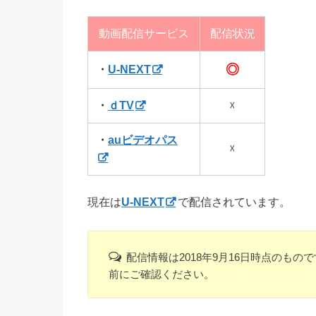
動画配信サービス
配信状況
◎
・
U-NEXT
・
ｄTV
☓
・
auビデオパス
☓
現在は
U-NEXT
で配信されています。
配信情報は2018年9月16日時点のも
前にご確認ください。