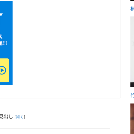
見出し
[
開く
]