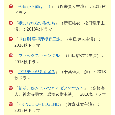
『
今日から俺は！！
』（賀来賢人主演）：2018秋
ドラマ
『
獣になれない私たち
』（新垣結衣・松田龍平主
演）：2018秋ドラマ
『
ドロ刑 警視庁捜査三課
』（中島健人主演）：
2018秋ドラマ
『
ブラックスキャンダル
』（山口紗弥加主演）：
2018秋ドラマ
『
プリティが多すぎる
』（千葉雄大主演）：2018
秋ドラマ
『
部活、好きじゃなきゃダメですか？
』（高橋海
人、神宮寺勇太、岩橋玄樹主演）：2018秋ドラマ
『
PRINCE OF LEGEND
』（片寄涼太主演）：
2018秋ドラマ