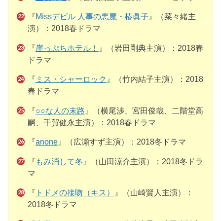
『
Missデビル 人事の悪魔・椿眞子
』（菜々緒主
演）：2018春ドラマ
『
崖っぷちホテル！
』（岩田剛典主演）：2018春
ドラマ
『
ミス・シャーロック
』（竹内結子主演）：2018
春ドラマ
『
○○な人の末路
』（横尾渉、宮田俊哉、二階堂高
嗣、千賀健永主演）：2018春ドラマ
『
anone
』（広瀬すず主演）：2018冬ドラマ
『
もみ消して冬
』（山田涼介主演）：2018冬ドラ
マ
『
トドメの接吻（キス）
』（山崎賢人主演）：
2018冬ドラマ