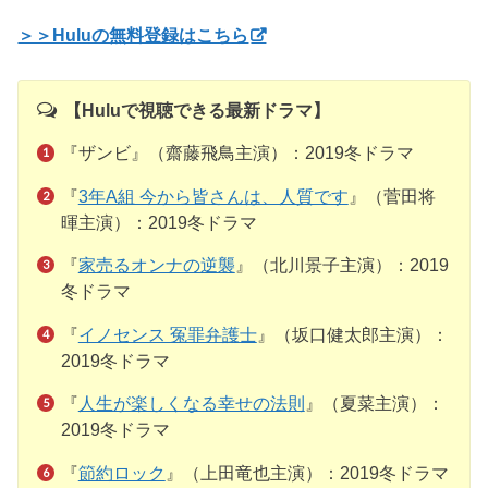
＞＞Huluの無料登録はこちら
【Huluで視聴できる最新ドラマ】
『ザンビ』（齋藤飛鳥主演）：2019冬ドラマ
『
3年A組 今から皆さんは、人質です
』（菅田将
暉主演）：2019冬ドラマ
『
家売るオンナの逆襲
』（北川景子主演）：2019
冬ドラマ
『
イノセンス 冤罪弁護士
』（坂口健太郎主演）：
2019冬ドラマ
『
人生が楽しくなる幸せの法則
』（夏菜主演）：
2019冬ドラマ
『
節約ロック
』（上田竜也主演）：2019冬ドラマ