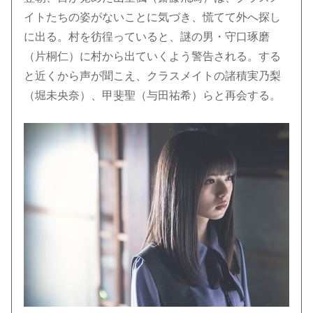
イトたちの姿がないことに気づき、慌てて外へ探し
に出る。村を彷徨っていると、謎の男・守口琢磨
（片桐仁）に村から出ていくよう警告される。する
と近くから声が聞こえ、クラスメイトの諸積実乃梨
（堀未央奈）、甲斐聖（与田祐希）らと再会する。