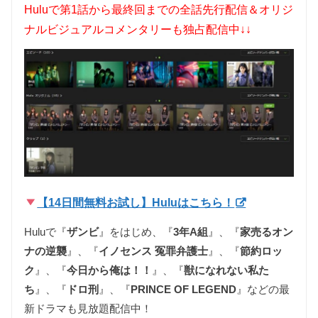
Huluで第1話から最終回までの全話先行配信＆オリジ
ナルビジュアルコメンタリーも独占配信中↓↓
【14日間無料お試し】Huluはこちら！
Huluで『
ザンビ
』をはじめ、『
3年A組
』、『
家売るオン
ナの逆襲
』、『
イノセンス 冤罪弁護士
』、『
節約ロッ
ク
』、『
今日から俺は！！
』、『
獣になれない私た
ち
』、『
ドロ刑
』、『
PRINCE OF LEGEND
』などの最
新ドラマも見放題配信中！