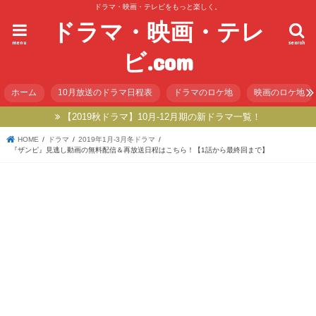
ドラマ・映画・テレビをもっと楽しく。
ドラマ・映画・テレ
menu
search
ビ.com
ホーム
10月放送のドラマ日程表
ドラマのロケ地
映画のロケ地
【2019秋ドラマ】10月-12月期の新ドラマ一覧！
HOME
ドラマ
2019年1月-3月冬ドラマ
『ザンビ』見逃し動画の無料配信＆再放送日程はこちら！【1話から最終回まで】