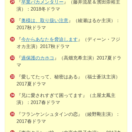
『
卒業バカメンタリー
』（藤井流星＆濱田崇裕主
演）：2018冬ドラマ
『
奥様は、取り扱い注意
』（綾瀬はるか主演）：
2017秋ドラマ
『
今からあなたを脅迫します
』（ディーン・フジ
オカ主演）2017秋ドラマ
『
過保護のカホコ
』（高畑充希主演）2017夏ドラ
マ
『愛してたって、秘密はある』（福士蒼汰主演）
2017夏ドラマ
『兄に愛されすぎて困ってます』（土屋太鳳主
演）：2017春ドラマ
『フランケンシュタインの恋』（綾野剛主演）：
2017春ドラマ