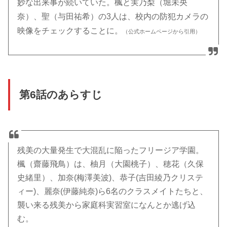
妙な出来事が続いていた。楓と実乃梨（堀未央
奈）、聖（与田祐希）の3人は、校内の防犯カメラの
映像をチェックすることに。
（公式ホームページから引用）
第6話のあらすじ
残美の大量発生で大混乱に陥ったフリージア学園。
楓（齋藤飛鳥）は、柚月（大園桃子）、穂花（久保
史緒里）、加奈(梅澤美波)、恭子(吉田綾乃クリステ
ィー)、麗奈(伊藤純奈)ら6名のクラスメイトたちと、
襲い来る残美から家庭科実習室になんとか逃げ込
む。