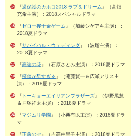
『
過保護のカホコ2018 ラブ＆ドリーム
』（高畑
充希主演）：2018スペシャルドラマ
『
ゼロ一攫千金ゲーム
』（加藤シゲアキ主演）：
2018夏ドラマ
『
サバイバル・ウェディング
』（波瑠主演）：
2018夏ドラマ
『
高嶺の花
』（石原さとみ主演）：2018夏ドラマ
『
探偵が早すぎる
』（滝藤賢一＆広瀬アリス主
演）：2018夏ドラマ
『
トーキョーエイリアンブラザーズ
』（伊野尾慧
＆戸塚祥太主演）：2018夏ドラマ
『
マジムリ学園
』（小栗有以主演）：2018夏ドラ
マ
『
正義のセ
』（吉高由里子主演）：2018春ドラマ