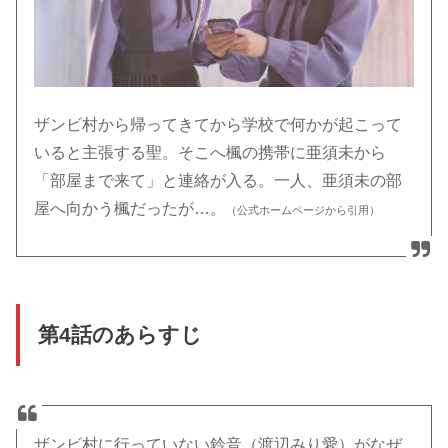
ザンビ村から帰ってきてから学校で何かが起こって
いると主張する聖。そこへ楓の携帯に亜須未から
「部屋まで来て」と連絡が入る。一人、亜須未の部
屋へ向かう楓だったが…。
（公式ホームページから引用）
第4話のあらすじ
ザンビ村に行っていない鈴音（渡辺みり愛）がなぜ