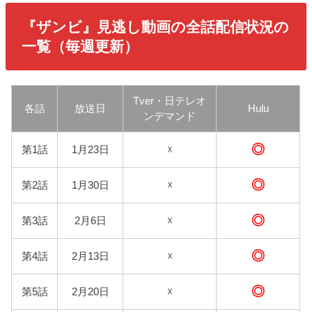
『ザンビ』
見逃し動画の全話配信状況の
一覧（毎週更新）
Tver・日テレオ
各話
放送日
Hulu
ンデマンド
◎
第1話
1月23日
☓
◎
第2話
1月30日
☓
◎
第3話
2月6日
☓
◎
第4話
2月13日
☓
◎
第5話
2月20日
☓