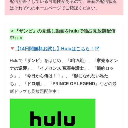
配信が終了している可能性があるので、最新の配信状況
はそれぞれのホームページでご確認ください。
＜『ザンビ』の見逃し動画をhuluで独占見放題配信
中↓↓＞
【14日間無料お試し】Huluはこちら！
Huluで『
ザンビ
』をはじめ、『
3年A組
』、『
家売るオン
ナの逆襲
』、『
イノセンス 冤罪弁護士
』、『
節約ロッ
ク
』、『
今日から俺は！！
』、『
獣になれない私た
ち
』、『
ドロ刑
』、『
PRINCE OF LEGEND
』などの最
新ドラマも見放題配信中！