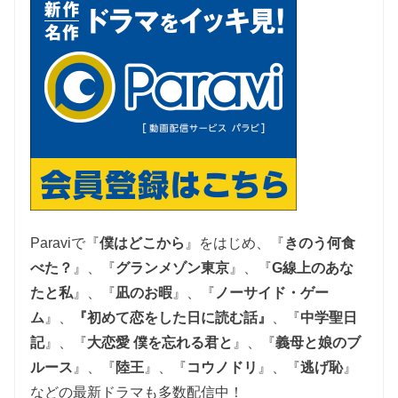
Paraviで『
僕はどこから
』をはじめ、『
きのう何食
べた？
』、『
グランメゾン東京
』、『
G線上のあな
たと私
』、『
凪のお暇
』、『
ノーサイド・ゲー
ム
』、
『初めて恋をした日に読む話』
、『
中学聖日
記
』、『
大恋愛 僕を忘れる君と
』、
『
義母と娘のブ
ルース
』、『
陸王
』、『
コウノドリ
』、『
逃げ恥
』
などの最新ドラマも多数配信中！