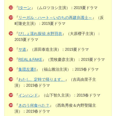
『
Iターン
』（ムロツヨシ主演）：2019夏ドラマ
『
リーガル・ハート～いのちの再建弁護士～
』（反
町隆史主演）：2019夏ドラマ
『
びしょ濡れ探偵 水野羽衣
』（大原櫻子主演）：
2019夏ドラマ
『
サ道
』（原田泰造主演）：2019夏ドラマ
『
REAL＆FAKE
』（荒牧慶彦主演）：2019夏ドラマ
『
集団左遷!!
』（福山雅治主演）：2019春ドラマ
『
わたし、定時で帰ります。
』（吉高由里子主
演）：2019春ドラマ
『
インハンド
』（山下智久主演）：2019春ドラマ
『
きのう何食べた？
』（西島秀俊＆内野聖陽主
演）：2019春ドラマ