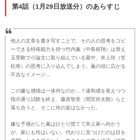
第4話（1月29日放送分）のあらすじ
他人の文章を書き写すことで、その人の思考をコピ
ーできる特殊能力を持つ竹内薫（中島裕翔）は替え
玉受験で小論文に取り組んでいる最中、井上玲（笠
松将）の思考に入り込んでしまう。薫の頭に広がる
不吉なイメージ…
この嫌な感情は一体何なのか…？違和感を覚えつつ
指示通り試験を終え、藤原智美（間宮祥太朗）らと
落ち合うと、そこに玲の姿はなかった。
嫌な予感がした薫はひとり慌てて井上家へ向かう
が、家にも玲はいない。代わりに見つけたのは目を