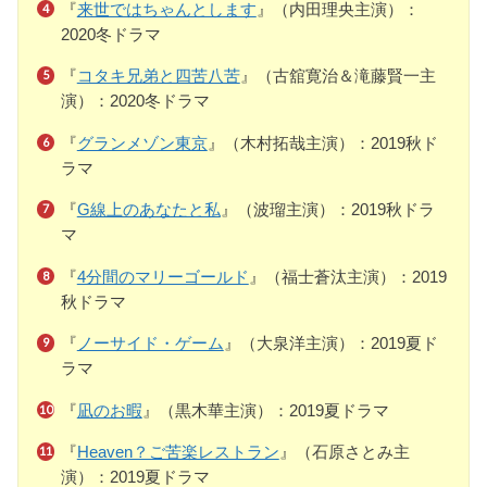
『
来世ではちゃんとします
』（内田理央主演）：
2020冬ドラマ
『
コタキ兄弟と四苦八苦
』（古舘寛治＆滝藤賢一主
演）：2020冬ドラマ
『
グランメゾン東京
』（木村拓哉主演）：2019秋ド
ラマ
『
G線上のあなたと私
』（波瑠主演）：2019秋ドラ
マ
『
4分間のマリーゴールド
』（福士蒼汰主演）：2019
秋ドラマ
『
ノーサイド・ゲーム
』（大泉洋主演）：2019夏ド
ラマ
『
凪のお暇
』（黒木華主演）：2019夏ドラマ
『
Heaven？ご苦楽レストラン
』（石原さとみ主
演）：2019夏ドラマ