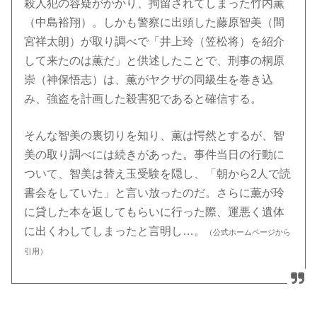
殺人犯の容疑がかかり、拘留されてしまった竹内薫
（中島裕翔）。しかも警察に出頭した藤原智美（間
宮祥太朗）が取り調べで「井上玲（笠松将）を紹介
して来たのは薫だ」と供述したことで、刑事の桐原
崇（神保悟志）は、薫がヤクザの同級生を巻き込
み、強盗を計画した殺害犯であると確信する。
そんな智美の裏切りを知り、薫は愕然とするが、智
美の取り調べには続きがあった。事件当日の行動に
ついて、智美は替え玉受験を隠し、「朝から2人で読
書会をしていた」と言い放ったのだ。さらに薫が玲
に貸した本を返してもらいに行った際、運悪く遺体
に出くわしてしまったと言明し…。
（公式ホームページから
引用）