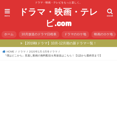
ドラマ・映画・テレビをもっと楽しく。
ドラマ・映画・テレ
menu
search
ビ.com
ホーム
10月放送のドラマ日程表
ドラマのロケ地
映画のロケ地
【2019秋ドラマ】10月-12月期の新ドラマ一覧！
HOME
ドラマ
2020年1月-3月冬ドラマ
『僕はどこから』見逃し動画の無料配信＆再放送はこちら！【1話から最終回まで】