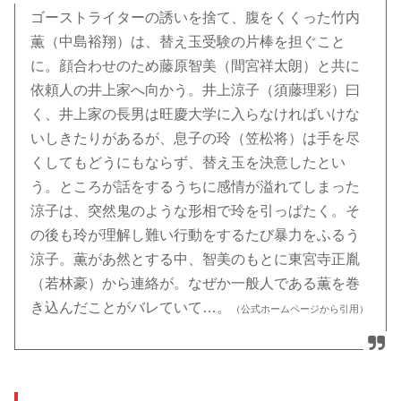
ゴーストライターの誘いを捨て、腹をくくった竹内
薫（中島裕翔）は、替え玉受験の片棒を担ぐこと
に。顔合わせのため藤原智美（間宮祥太朗）と共に
依頼人の井上家へ向かう。井上涼子（須藤理彩）曰
く、井上家の長男は旺慶大学に入らなければいけな
いしきたりがあるが、息子の玲（笠松将）は手を尽
くしてもどうにもならず、替え玉を決意したとい
う。ところが話をするうちに感情が溢れてしまった
涼子は、突然鬼のような形相で玲を引っぱたく。そ
の後も玲が理解し難い行動をするたび暴力をふるう
涼子。薫があ然とする中、智美のもとに東宮寺正胤
（若林豪）から連絡が。なぜか一般人である薫を巻
き込んだことがバレていて…。
（公式ホームページから引用）