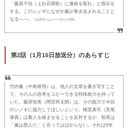
「藤原千佳（上白石萌歌）に連絡を取れ」と指示を
する。このシノギになぜか薫が巻き込まれることと
なる――。
（公式ホームページから引用）
第2話（1月15日放送分）のあらすじ
竹内薫（中島裕翔）は、他人の文章を書き写すこと
で、その人の思考をコピーできる特殊能力を持って
いた。藤原智美（間宮祥太朗）は、その能力で今回
のシノギに協力してほしいという。権堂真司（音尾
琢真）は素人を絡ませることを反対するが、智美は
「薫は恩人だ」と言ってはばからない。それは5年