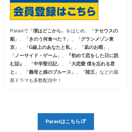
Paraviで『
僕はどこから
』をはじめ、『
テセウスの
船
』、『
きのう何食べた？
』、『
グランメゾン東
京
』、『
G線上のあなたと私
』、『
凪のお暇
』、
『
ノーサイド・ゲーム
』、
『初めて恋をした日に読
む話』
、『
中学聖日記
』、『
大恋愛 僕を忘れる君
と
』、
『
義母と娘のブルース
』、『
陸王
』
などの最
新ドラマも多数配信中！
Paraviはこちら