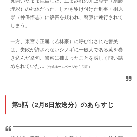
見開いたまま絶命した、血まみれの井上涼子（須藤
理彩）の死体だった。しかも駆け付けた刑事・桐原
崇（神保悟志）に殺害を疑われ、警察に連行されて
しまう。
一方、東宮寺正胤（若林豪）に呼び出された智美
は、失敗が許されないシノギに一般人である薫を巻
き込んだ挙句、警察に捕まったことを厳しく問い詰
められていた…
（公式ホームページから引用）
第5話（2月6日放送分）のあらすじ