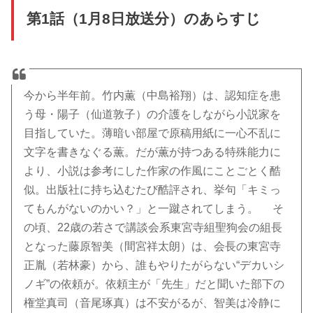
第1話（1月8日放送分）のあらすじ
今から半年前。竹内薫（中島裕翔）は、認知症を患
う母・陽子（仙道敦子）の介護をしながら小説家を
目指していた。薄暗い部屋で原稿用紙に一心不乱に
文字を書きなぐる薫。だが薫が持つある特殊能力に
より、小説は参考にした作家の作風にことごとく酷
似。出版社に持ち込むたび酷評され、挙句「キミっ
てもんがないのかい？」と一蹴されてしまう。 そ
の頃、22歳の若さで講談会系東宮寺組聖狗会の組長
となった藤原智美（間宮祥太朗）は、会長の東宮寺
正胤（若林豪）から、誰もやりたがらない“デカいシ
ノギ”の依頼が。依頼主が「先生」だと聞いた部下の
権堂真司（音尾琢真）は不安がるが、智美は冷静に