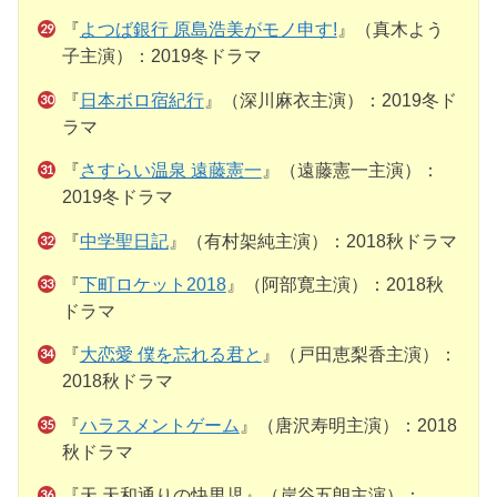
『
よつば銀行 原島浩美がモノ申す!
』（真木よう
子主演）：2019冬ドラマ
『
日本ボロ宿紀行
』（深川麻衣主演）：2019冬ド
ラマ
『
さすらい温泉 遠藤憲一
』（遠藤憲一主演）：
2019冬ドラマ
『
中学聖日記
』（有村架純主演）：2018秋ドラマ
『
下町ロケット2018
』（阿部寛主演）：2018秋
ドラマ
『
大恋愛 僕を忘れる君と
』（戸田恵梨香主演）：
2018秋ドラマ
『
ハラスメントゲーム
』（唐沢寿明主演）：2018
秋ドラマ
『天 天和通りの快男児』（岸谷五朗主演）：