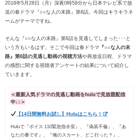
2018年5月28日（月）深夜0時59分から日本テレビ系で放
送の春ドラマ『○○な人の末路』第6話。今回はキラキラネ
ームがテーマですね。
そんな『○○な人の末路』第6話を見逃してしまった･･･と
いう方もいるはず。そこで今回は春ドラマ
『○○な人の末
路』第6話の見逃し動画の視聴方法
や再放送日程、ドラマ
の感想に関する視聴者アンケートの結果について紹介し
ていきます。
＜最新人気ドラマの見逃し動画をhuluで見放題配信
中↓↓＞
【14日間無料お試し】Huluはこちら！
Huluで『ボイス 110緊急指令室』、『偽装不倫』、『あ
なたの番です』、『俺のスカート、どこ行った？』、