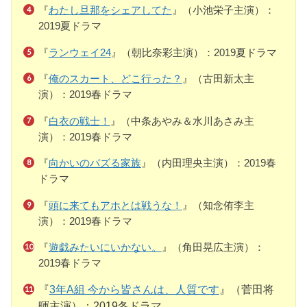
『
わたし旦那をシェアしてた
』（小池栄子主演）：
2019夏ドラマ
『
ランウェイ24
』（朝比奈彩主演）：2019夏ドラマ
『
俺のスカート、どこ行った？
』（古田新太主
演）：2019春ドラマ
『
白衣の戦士！
』（中条あやみ＆水川あさみ主
演）：2019春ドラマ
『
向かいのバズる家族
』（内田理央主演）：2019春
ドラマ
『
頭に来てもアホとは戦うな！
』（知念侑李主
演）：2019春ドラマ
『
遊戯みたいにいかない。
』（角田晃広主演）：
2019春ドラマ
『
3年A組 今から皆さんは、人質です
』（菅田将
暉主演）：2019冬ドラマ