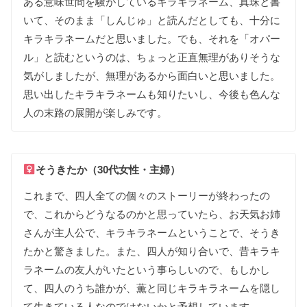
ある
意味世間を
騒がして
いる
キラキラ
ネーム
、
真珠と
書
いて
、
そのまま
「
しんじ
ゅ
」
と
読んだとしても
、
十分に
キラキラ
ネームだと
思いました
。
でも
、
それを
「
オパー
ル
」
と
読むという
のは
、
ちょっと
正直無理が
ありそうな
気が
しましたが
、
無理が
あるから
面白いと
思いました
。
思い出した
キラキラ
ネームも
知りたいし
、
今後も色んな
人の
末路の
展開が
楽しみです
。
そう
きたか（30代女性・主婦）
これまで
、
四人全ての
個々の
ストーリーが
終わったの
で
、
これから
どう
なる
のかと
思って
いたら
、
お天気
お姉
さんが
主人公で
、
キラキラ
ネームという
ことで
、
そう
き
たかと
驚きました
。
また
、
四人が
知り合いで
、
昔
キラキ
ラ
ネームの
友人が
いたという
事らしいので
、
もしかし
て
、
四人の
うち
誰かが
、
薫と同じ
キラキラ
ネームを
隠し
て
生きて
いる
人な
のではないかと
予想して
います
。