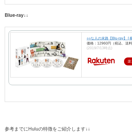
Blue-ray↓↓
○○な人の末路【Blu-ray】 [ 
価格：12960円（税込、送料
(2019/7/13時点)
楽
参考までにHuluの特徴をご紹介します↓↓