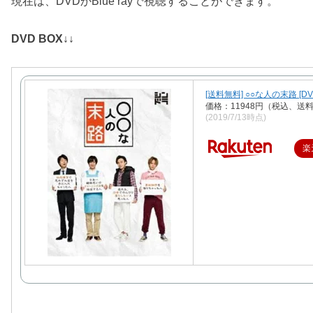
現在は、DVDかBlue rayで視聴することができます。
DVD BOX↓↓
[送料無料] ○○な人の末路 [DV
価格：11948円（税込、送料
(2019/7/13時点)
楽