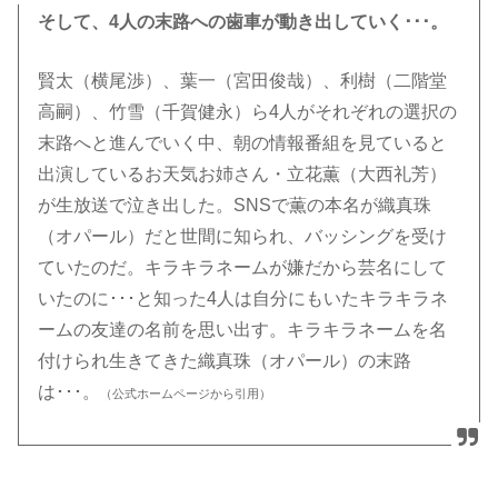
そして、4人の末路への歯車が動き出していく･･･。
賢太（横尾渉）、葉一（宮田俊哉）、利樹（二階堂
高嗣）、竹雪（千賀健永）ら4人がそれぞれの選択の
末路へと進んでいく中、朝の情報番組を見ていると
出演しているお天気お姉さん・立花薫（大西礼芳）
が生放送で泣き出した。SNSで薫の本名が織真珠
（オパール）だと世間に知られ、バッシングを受け
ていたのだ。キラキラネームが嫌だから芸名にして
いたのに･･･と知った4人は自分にもいたキラキラネ
ームの友達の名前を思い出す。キラキラネームを名
付けられ生きてきた織真珠（オパール）の末路
は･･･。
（公式ホームページから引用）