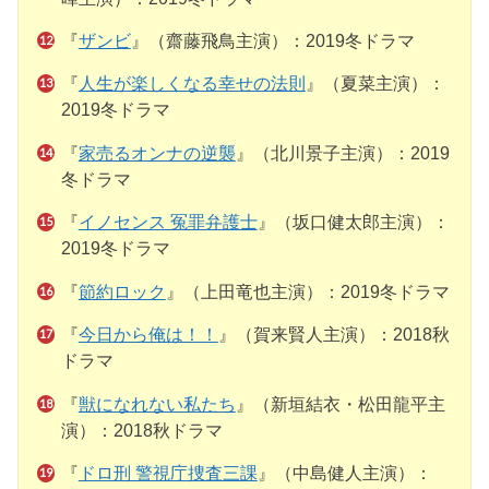
『
ザンビ
』（齋藤飛鳥主演）：2019冬ドラマ
『
人生が楽しくなる幸せの法則
』（夏菜主演）：
2019冬ドラマ
『
家売るオンナの逆襲
』（北川景子主演）：2019
冬ドラマ
『
イノセンス 冤罪弁護士
』（坂口健太郎主演）：
2019冬ドラマ
『
節約ロック
』（上田竜也主演）：2019冬ドラマ
『
今日から俺は！！
』（賀来賢人主演）：2018秋
ドラマ
『
獣になれない私たち
』（新垣結衣・松田龍平主
演）：2018秋ドラマ
『
ドロ刑 警視庁捜査三課
』（中島健人主演）：