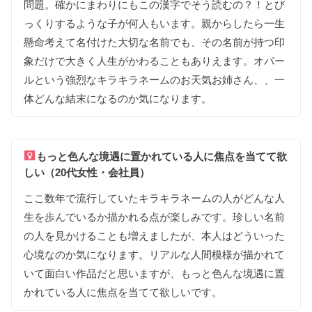
問題
。
確かに
まわりにもこの
漢字で
そう
読むの
？
！
と
び
っくりする
ような
子が
何人も
います
。
親から
したら
一生
懸命
考えて
名付けた
大切な
名前でも
、
その
名前が
持つ
印
象だけで
大きく
人生が
かわる
ことも
あり
えます
。
オパー
ルという
強烈な
キラキラ
ネームの
お天気
お姉さん
、
、
一
体どんな
結末に
なる
のか
気に
なります
。
もっと色んな
境遇に
置かれて
いる
人に
焦点を
当てて
欲
しい（20代女性・会社員）
ここ
数年で
流行して
いた
キラキラ
ネームの
人がどんな
人
生を
歩んで
いるか
描かれる
点が
楽しみです
。
珍しい
名前
の
人を
見かける
ことも
増えましたが
、
本人は
どう
いった
心境な
のか
気に
なります
。
リアルな
人間模様が
描かれて
いて
面白い
作品だと
思いますが
、
もっと色んな
境遇に
置
かれて
いる
人に
焦点を
当てて
欲しいです
。