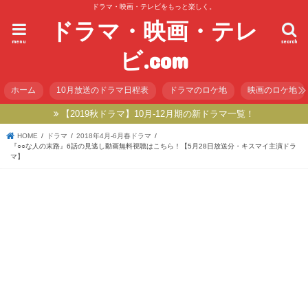
ドラマ・映画・テレビをもっと楽しく。
ドラマ・映画・テレ
menu
search
ビ.com
ホーム
10月放送のドラマ日程表
ドラマのロケ地
映画のロケ地
【2019秋ドラマ】10月-12月期の新ドラマ一覧！
HOME
ドラマ
2018年4月-6月春ドラマ
『○○な人の末路』6話の見逃し動画無料視聴はこちら！【5月28日放送分・キスマイ主演ドラ
マ】