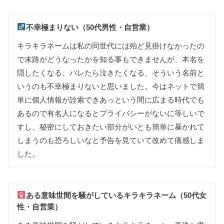
不幸極まりない（50代男性・自営業）
キラキラ
ネームは
私の
同世代には
殆ど
見掛けなかったの
で
末路が
どう
なったかを
知る
事も
できませんが
、
本名を
隠したく
なる
、
バレたら
泣きたく
なる
、
そういう
名前と
いう
のも
不幸極まりないと
思いました
。
今は
ネットで
簡
単に
個人情報が
詮索でき
あっという間に
広まる
時代でも
あるので
有名人に
なると
プライバシーが
ないに
等しいで
すし
、
秘密に
して
おきたい
部分が
いとも
簡単に
暴かれて
しまう
のも
恐ろしいなと
予告を
見て
いて
改めて
痛感しま
した
。
ある
意味世間を
騒がして
いる
キラキラ
ネーム（50代女
性・自営業）