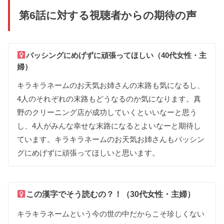
第6話に対する視聴者からの期待の声
バッシングに
めげずに
頑張って
ほしい（40代女性・主
婦）
キラキラ
ネームの
お天気
お姉さんの
末路も
気に
なるし
、
4人の
それぞれの
末路も
どう
なる
のか
気に
なります
。
真
野の
クリーニング店が
成功して
いくと
いいなーと
思う
し
、
4人が
みんな
幸せな
末路に
なると
よいなーと
期待し
て
います
。
キラキラ
ネームの
お天気
お姉さんも
バッシン
グに
めげずに
頑張って
ほしいと
思います
。
この
漢字で
そう
読むの
？
！（30代女性・主婦）
キラキラ
ネームという
今の
世の中だからこそ
珍しくない