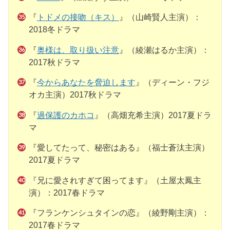
『
トドメの接吻（キス）
』（山崎賢人主演）：
2018冬ドラマ
『
奥様は、取り扱い注意
』（綾瀬はるか主演）：
2017秋ドラマ
『
今からあなたを脅迫します
』（ディーン・フジ
オカ主演）2017秋ドラマ
『
過保護のカホコ
』（高畑充希主演）2017夏ドラ
マ
『愛してたって、秘密はある』（福士蒼汰主演）
2017夏ドラマ
『兄に愛されすぎて困ってます』（土屋太鳳主
演）：2017春ドラマ
『フランケンシュタインの恋』（綾野剛主演）：
2017春ドラマ