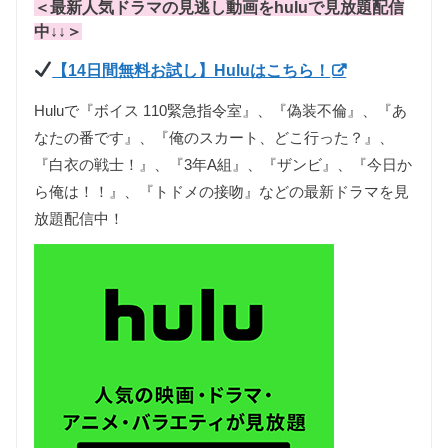
＜最新人気ドラマの見逃し動画をhuluで見放題配信
中↓↓＞
【14日間無料お試し】Huluはこちら！
Huluで『ボイス 110緊急指令室』、『偽装不倫』、『あ
なたの番です』、『俺のスカート、どこ行った？』、
『白衣の戦士！』、『3年A組』、『ザンビ』、『今日か
ら俺は！！』、『トドメの接吻』などの最新ドラマを見
放題配信中！