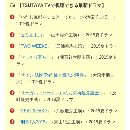
【TSUTAYA TVで視聴できる最新ドラマ】
『わたし旦那をシェアしてた』（小池栄子主演）：
2019夏ドラマ
『
セミオトコ
』（山田涼介主演）：2019夏ドラマ
『
TWO WEEKS
』（三浦春馬主演）：2019夏ドラマ
『
べしゃり暮らし
』（間宮祥太朗主演）：2019夏ド
ラマ
『
サイン 法医学者 柚木貴志の事件
』（大森南朋主
演）：2019夏ドラマ
『
リーガル・ハート～いのちの再建弁護士～
』（反
町隆史主演）：2019夏ドラマ
『
REAL＆FAKE
』（荒牧慶彦主演）：2019夏ドラマ
『
刑事7人2019
』（東山紀之主演）：2019夏ドラマ