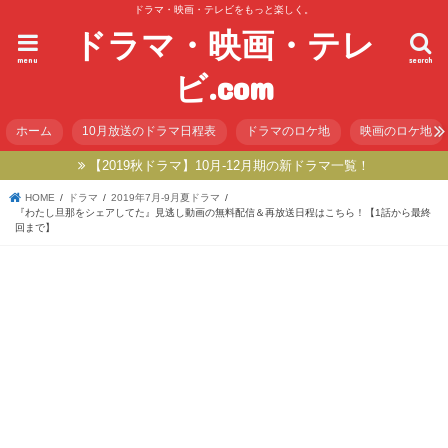
ドラマ・映画・テレビをもっと楽しく。
ドラマ・映画・テレ
menu
search
ビ.com
ホーム
10月放送のドラマ日程表
ドラマのロケ地
映画のロケ地
【2019秋ドラマ】10月-12月期の新ドラマ一覧！
HOME
ドラマ
2019年7月-9月夏ドラマ
『わたし旦那をシェアしてた』見逃し動画の無料配信＆再放送日程はこちら！【1話から最終
回まで】