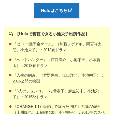
Huluはこちら
【Huluで視聴できる小池栄子出演作品】
『ゼロ 一攫千金ゲーム』（加藤シゲアキ、間宮祥太
朗、小池栄子）：2018夏ドラマ
『ヘッドハンター』（江口洋介、小池栄子、杉本哲
太）：2018春ドラマ
『人生の約束』（竹野内豊、江口洋介、小池栄子）：
2016公開の映画
『5人のジュンコ』（松雪泰子、麻生祐未、小池栄
子）：2015秋ドラマ
『ORANGE 1.17 命懸けで闘った消防士の魂の物語』
（上川隆也、工藤阿須加、小池栄子）：2015冬のスペ