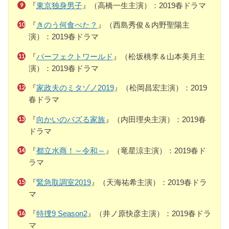
『
東京独身男子
』（高橋一生主演）：2019春ドラマ
『
きのう何食べた？
』（西島秀俊＆内野聖陽主
演）：2019春ドラマ
『
パーフェクトワールド
』（松坂桃李＆山本美月主
演）：2019春ドラマ
『
家政夫のミタゾノ2019
』（松岡昌宏主演）：2019
春ドラマ
『
向かいのバズる家族
』（内田理央主演）：2019春
ドラマ
『
都立水商！～令和～
』（竜星涼主演）：2019春ド
ラマ
『
緊急取調室2019
』（天海祐希主演）：2019春ドラ
マ
『
特捜9 Season2
』（井ノ原快彦主演）：2019春ドラ
マ