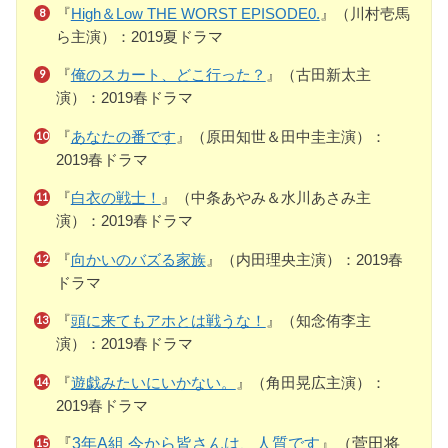
『
High＆Low THE WORST EPISODE0.
』（川村壱馬
ら主演）：2019夏ドラマ
『
俺のスカート、どこ行った？
』（古田新太主
演）：2019春ドラマ
『
あなたの番です
』（原田知世＆田中圭主演）：
2019春ドラマ
『
白衣の戦士！
』（中条あやみ＆水川あさみ主
演）：2019春ドラマ
『
向かいのバズる家族
』（内田理央主演）：2019春
ドラマ
『
頭に来てもアホとは戦うな！
』（知念侑李主
演）：2019春ドラマ
『
遊戯みたいにいかない。
』（角田晃広主演）：
2019春ドラマ
『
3年A組 今から皆さんは、人質です
』（菅田将