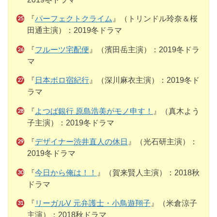
『
パーフェクトクライム
』（トリンドル玲奈＆桜
田通主演）：2019冬ドラマ
『
フルーツ宅配便
』（濱田岳主演）：2019冬ドラ
マ
『
日本ボロ宿紀行
』（深川麻衣主演）：2019冬ド
ラマ
『
よつば銀行 原島浩美がモノ申す！
』（真木よう
子主演）：2019冬ドラマ
『
デザイナー渋井直人の休日
』（光石研主演）：
2019冬ドラマ
『
今日から俺は！！
』（賀来賢人主演）：2018秋
ドラマ
『
リーガルV 元弁護士・小鳥遊翔子
』（米倉涼子
主演）：2018秋ドラマ