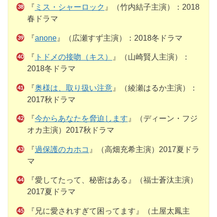
『
ミス・シャーロック
』（竹内結子主演）：2018
春ドラマ
『
anone
』（広瀬すず主演）：2018冬ドラマ
『
トドメの接吻（キス）
』（山崎賢人主演）：
2018冬ドラマ
『
奥様は、取り扱い注意
』（綾瀬はるか主演）：
2017秋ドラマ
『
今からあなたを脅迫します
』（ディーン・フジ
オカ主演）2017秋ドラマ
『
過保護のカホコ
』（高畑充希主演）2017夏ドラ
マ
『愛してたって、秘密はある』（福士蒼汰主演）
2017夏ドラマ
『兄に愛されすぎて困ってます』（土屋太鳳主