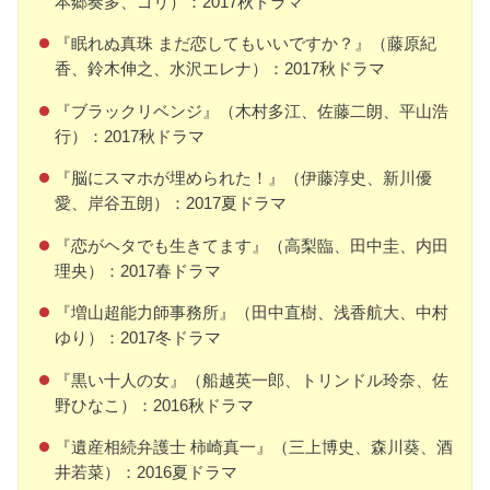
本郷奏多、ゴリ）：2017秋ドラマ
『眠れぬ真珠 まだ恋してもいいですか？』（藤原紀
香、鈴木伸之、水沢エレナ）：2017秋ドラマ
『ブラックリベンジ』（木村多江、佐藤二朗、平山浩
行）：2017秋ドラマ
『脳にスマホが埋められた！』（伊藤淳史、新川優
愛、岸谷五朗）：2017夏ドラマ
『恋がヘタでも生きてます』（高梨臨、田中圭、内田
理央）：2017春ドラマ
『増山超能力師事務所』（田中直樹、浅香航大、中村
ゆり）：2017冬ドラマ
『黒い十人の女』（船越英一郎、トリンドル玲奈、佐
野ひなこ）：2016秋ドラマ
『遺産相続弁護士 柿崎真一』（三上博史、森川葵、酒
井若菜）：2016夏ドラマ