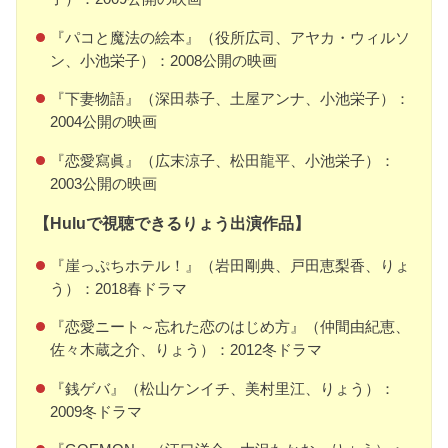
『パコと魔法の絵本』（役所広司、アヤカ・ウィルソ
ン、小池栄子）：2008公開の映画
『下妻物語』（深田恭子、土屋アンナ、小池栄子）：
2004公開の映画
『恋愛寫眞』（広末涼子、松田龍平、小池栄子）：
2003公開の映画
【Huluで視聴できるりょう出演作品】
『崖っぷちホテル！』（岩田剛典、戸田恵梨香、りょ
う）：2018春ドラマ
『恋愛ニート～忘れた恋のはじめ方』（仲間由紀恵、
佐々木蔵之介、りょう）：2012冬ドラマ
『銭ゲバ』（松山ケンイチ、美村里江、りょう）：
2009冬ドラマ