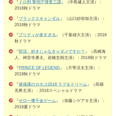
『
ドロ刑 警視庁捜査三課
』（中島健人主演）：
2018秋ドラマ
『
ブラックスキャンダル
』（山口紗弥加主演）：
2018秋ドラマ
『
プリティが多すぎる
』（千葉雄大主演）：2018
秋ドラマ
『
部活、好きじゃなきゃダメですか？
』（高橋海
人、神宮寺勇太、岩橋玄樹主演）：2018秋ドラマ
『
PRINCE OF LEGEND
』（片寄涼太主演）：
2018秋ドラマ
『
過保護のカホコ2018 ラブ＆ドリーム
』（高畑
充希主演）：2018スペシャルドラマ
『
ゼロ一攫千金ゲーム
』（加藤シゲアキ主演）：
2018夏ドラマ