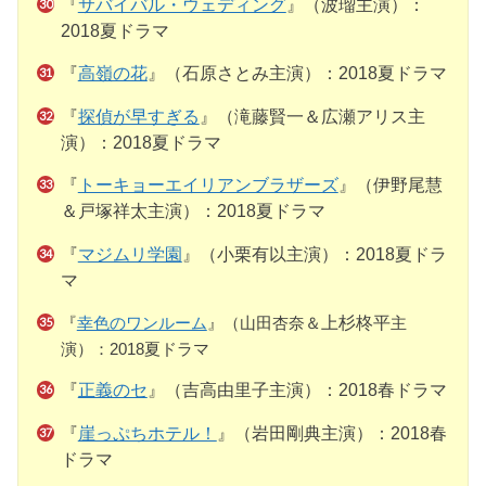
『
サバイバル・ウェディング
』（波瑠主演）：
2018夏ドラマ
『
高嶺の花
』（石原さとみ主演）：2018夏ドラマ
『
探偵が早すぎる
』（滝藤賢一＆広瀬アリス主
演）：2018夏ドラマ
『
トーキョーエイリアンブラザーズ
』（伊野尾慧
＆戸塚祥太主演）：2018夏ドラマ
『
マジムリ学園
』（小栗有以主演）：2018夏ドラ
マ
『
幸色のワンルーム
』（山田杏奈＆
上杉柊平
主
演）：2018夏ドラマ
『
正義のセ
』（吉高由里子主演）：2018春ドラマ
『
崖っぷちホテル！
』（岩田剛典主演）：2018春
ドラマ