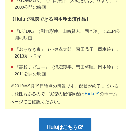
『GOEMON』（江口洋介、大沢たかお、りょう）：
2009公開の映画
【Huluで視聴できる岡本玲出演作品】
『L♡DK』（剛力彩芽、山崎賢人、岡本玲）：2014公
開の映画
『名もなき毒』（小泉孝太郎、深田恭子、岡本玲）：
2013夏ドラマ
『高校デビュー』（溝端淳平、菅田将暉、岡本玲）：
2011公開の映画
※2019年9月19日時点の情報です。配信が終了している
可能性もあるので、実際の配信状況は
Hulu
のホーム
ページでご確認ください。
Huluはこちら