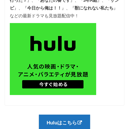
行った？
』、『
あなたの番です
』、『
3年A組
』、『
ザン
ビ
』、『
今日から俺は！！
』、『
獣になれない私たち
』
などの最新ドラマも見放題配信中！
Huluはこちら