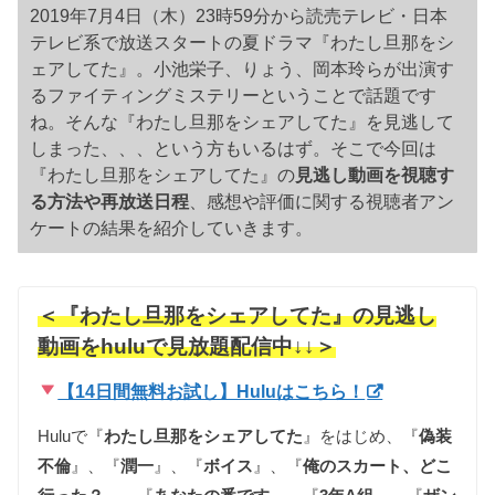
2019年7月4日（木）23時59分から読売テレビ・日本
テレビ系で放送スタートの夏ドラマ『わたし旦那をシ
ェアしてた』。小池栄子、りょう、岡本玲らが出演す
るファイティングミステリーということで話題です
ね。そんな『わたし旦那をシェアしてた』を見逃して
しまった、、、という方もいるはず。そこで今回は
『わたし旦那をシェアしてた』の
見逃し動画を視聴す
る方法や再放送日程
、感想や評価に関する視聴者アン
ケートの結果を紹介していきます。
＜『わたし旦那をシェアしてた』の見逃し
動画をhuluで見放題配信中↓↓＞
【14日間無料お試し】Huluはこちら！
Huluで『
わたし旦那をシェアしてた
』をはじめ、『
偽装
不倫
』、『
潤一
』、『
ボイス
』、『
俺のスカート、どこ