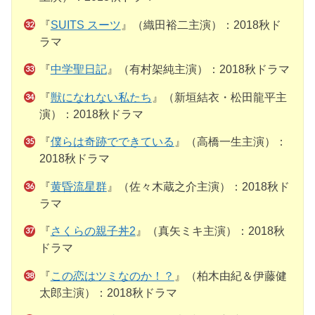
『
SUITS スーツ
』（織田裕二主演）：2018秋ド
ラマ
『
中学聖日記
』（有村架純主演）：2018秋ドラマ
『
獣になれない私たち
』（新垣結衣・松田龍平主
演）：2018秋ドラマ
『
僕らは奇跡でできている
』（高橋一生主演）：
2018秋ドラマ
『
黄昏流星群
』（佐々木蔵之介主演）：2018秋ド
ラマ
『
さくらの親子丼2
』（真矢ミキ主演）：2018秋
ドラマ
『
この恋はツミなのか！？
』（柏木由紀＆伊藤健
太郎主演）：2018秋ドラマ