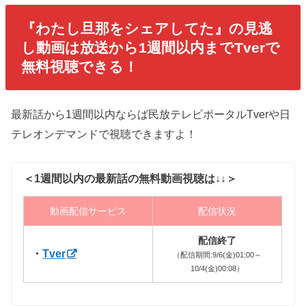
『
わたし旦那をシェアしてた
』の見逃
し動画は放送から1週間以内までTverで
無料視聴できる！
最新話から1週間以内ならば民放テレビポータルTverや日
テレオンデマンドで視聴できますよ！
＜1週間以内の最新話の無料動画視聴は↓↓＞
動画配信サービス
配信状況
配信終了
・
Tver
（配信期間:9/6(金)01:00～
10/4(金)00:08）