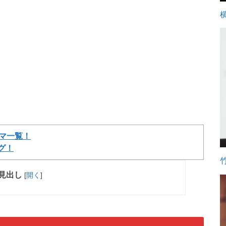
ラマ一覧！
グ！
見出し
[
開く
]