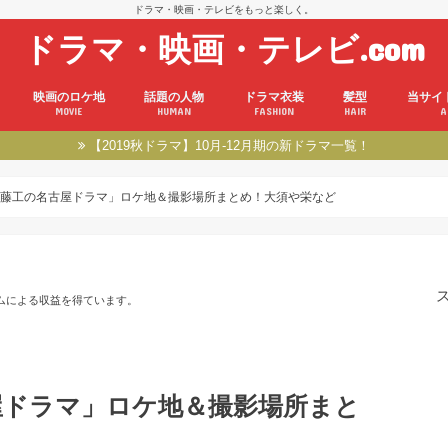
ドラマ・映画・テレビをもっと楽しく。
ドラマ・映画・テレビ.com
映画のロケ地
話題の人物
ドラマ衣装
髪型
当サイ
MOVIE
HUMAN
FASHION
HAIR
A
【2019秋ドラマ】10月-12月期の新ドラマ一覧！
藤工の名古屋ドラマ」ロケ地＆撮影場所まとめ！大須や栄など
ムによる収益を得ています。
屋ドラマ」ロケ地＆撮影場所まと